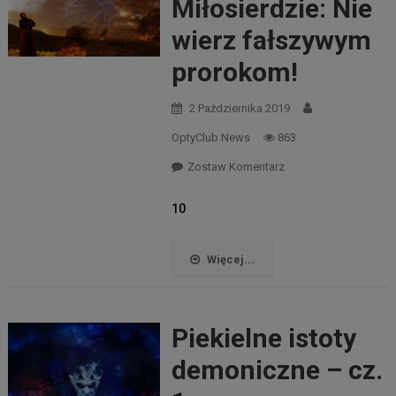
Miłosierdzie: Nie
wierz fałszywym
prorokom!
2 Października 2019
OptyClub News
863
Zostaw Komentarz
10
Więcej...
Piekielne istoty
demoniczne – cz.