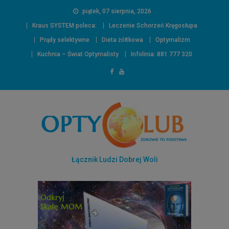
piątek, 07 sierpnia, 2026
Kraus SYSTEM poleca:
Leczenie Schorzeń Kręgosłupa
Prądy selektywne
Dieta żółtkowa
Optymalizm
Kuchnia – Świat Optymalisty
Infolinia: 881 777 320
Łącznik Ludzi Dobrej Woli