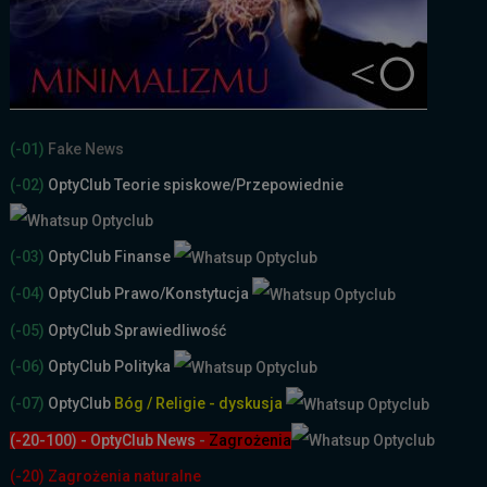
(-01)
Fake News
(-02)
OptyClub Teorie spiskowe
/Przepowiednie
(-03)
OptyClub Finanse
(-04)
OptyClub Prawo/Konstytucja
(-05)
OptyClub Sprawiedliwość
(-06)
OptyClub Polityka
(-07)
OptyClub
Bóg / Religie - dyskusja
(-20-100) - OptyClub News
-
Zagrożenia
(-20) Zagrożenia naturalne