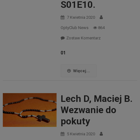
S01E10.
7 Kwietnia 2020
OptyClub News
864
Zostaw Komentarz
01
Więcej...
Lech D, Maciej B.
Wezwanie do
pokuty
5 Kwietnia 2020