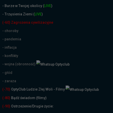
-
Burze w Twojej okolicy (
LIVE
)
- Trzęsienia Ziemi (
LIVE
)
(-60) Zagrożenia cywilizacyjne
- choroby
- pandemia
- inflacja
- konflikty
- wojna (obronność)
- głód
- zaraza
(-70)
OptyClub Ludzie Złej Woli - Filmy
(
-80)
Bądź świadom (filmy)
(-90)
Ostrzeżenie/Drugie życie: