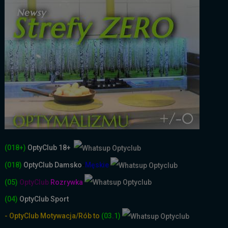
(018+)
OptyClub 18+
(018)
OptyClub
Damsko
-
Męskie
(05)
OptyClub
Rozrywka
(04)
OptyClub Sport
- OptyClub Motywacja/Rób to
(03.1)