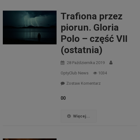
Trafiona przez
piorun. Gloria
Polo – część VII
(ostatnia)
28 Października 2019
OptyClub News
1034
Zostaw Komentarz
00
Więcej...