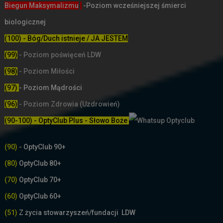
Biegun Maksymalizmu
-Poziom wcześniejszej śmierci
biologicznej
(100) - Bóg/Duch istnieje / JA JESTEM
(99)
-
Poziom poświęceń LDW
(98)
- Poziom Miłości
(97)
- Poziom Mądrości
(96)
- Poziom Zdrowia (Uzdrowień)
(90-100) - OptyClub Plus
- Słowo Boże
(90)
- OptyClub 90+
(80)
OptyClub 80+
(70)
OptyClub 70+
(60)
OptyClub 60+
(51)
Z życia stowarzyszeń/fundacji LDW