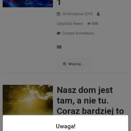
1
30 Września 2019
OptyClub News
898
Zostaw Komentarz
00
Więcej...
Nasz dom jest
tam, a nie tu.
Coraz bardziej to
rozumiem.
Uwaga!