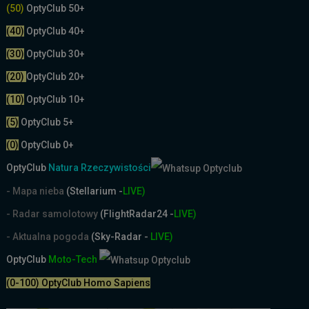
(50)
OptyClub 50+
(40)
OptyClub 40+
(30)
OptyClub 30+
(20)
OptyClub 20+
(10)
OptyClub 10+
(5)
OptyClub 5+
(0)
OptyClub 0+
OptyClub
Natura Rzeczywistości
- Mapa nieba
(Stellarium -
LIVE)
- Radar samolotowy
(FlightRadar24 -
LIVE)
- Aktualna pogoda
(Sky-Radar -
LIVE)
OptyClub
Moto-Tech
(0-100) OptyClub Homo Sapiens