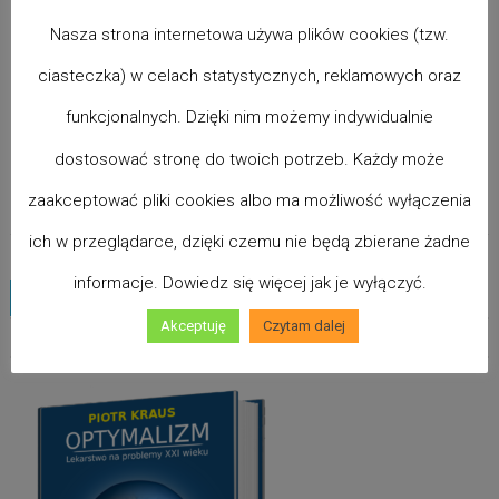
25 Września 2019
Nasza strona internetowa używa plików cookies (tzw.
OptyClub News
738
ciasteczka) w celach statystycznych, reklamowych oraz
Zostaw Komentarz
funkcjonalnych. Dzięki nim możemy indywidualnie
00
dostosować stronę do twoich potrzeb. Każdy może
zaakceptować pliki cookies albo ma możliwość wyłączenia
Więcej...
ich w przeglądarce, dzięki czemu nie będą zbierane żadne
informacje. Dowiedz się więcej jak je wyłączyć.
NAWIGACJA
Starsze wpisy
PO
Akceptuję
Czytam dalej
ODKRYJ LEKARSTWO NA PROBLEMY XXI WIEKU
WPISACH