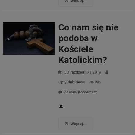
Więcej...
Co nam się nie
podoba w
Kościele
Katolickim?
30 Października 2019
OptyClub News
885
Zostaw Komentarz
00
Więcej...