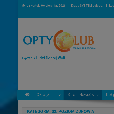
czwartek, 06 sierpnia, 2026
Kraus SYSTEM poleca:
Lec
Łącznik Ludzi Dobrej Woli
O OptyClub
Strefa Newsów
Dołą
KATEGORIA:
02. POZIOM ZDROWIA