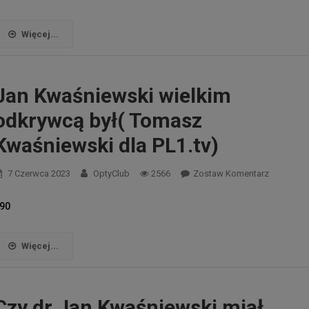
Więcej...
Jan Kwaśniewski wielkim
odkrywcą był( Tomasz
Kwaśniewski dla PL1.tv)
7 Czerwca 2023
OptyClub
2566
Zostaw Komentarz
90
Więcej...
Czy dr Jan Kwaśniewski miał