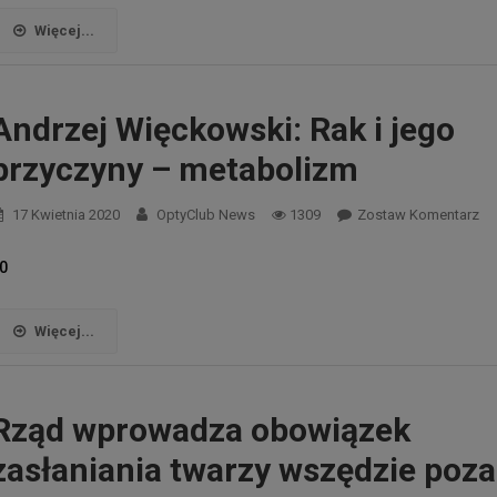
I
Więcej...
APEL
DOTYCZĄCY
Andrzej Więckowski: Rak i jego
OBECNEJ
SYTUACJI
przyczyny – metabolizm
Dr
17 Kwietnia 2020
OptyClub News
1309
Zostaw Komentarz
Ewa
Łukaszek-
0
Gwóźdź
Więcej...
Rząd wprowadza obowiązek
zasłaniania twarzy wszędzie poza