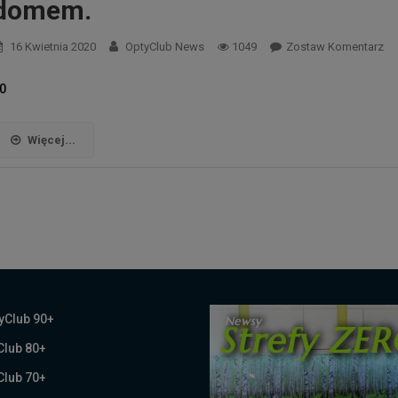
domem.
16 Kwietnia 2020
OptyClub News
1049
Zostaw Komentarz
0
Więcej...
yClub 90+
Club 80+
Club 70+