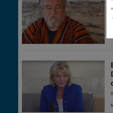
m
3
5