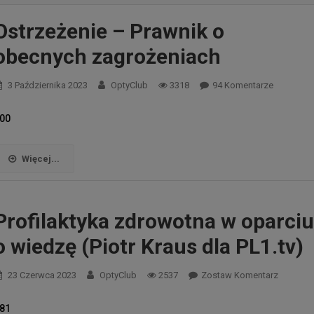
Ostrzeżenie – Prawnik o
obecnych zagrożeniach
Do
3 Października 2023
OptyClub
3318
94 Komentarze
Ostrzeżen
00
–
Prawnik
Więcej...
O
Obecnych
Profilaktyka zdrowotna w oparci
Zagrożen
o wiedzę (Piotr Kraus dla PL1.tv)
23 Czerwca 2023
OptyClub
2537
Zostaw Komentarz
81