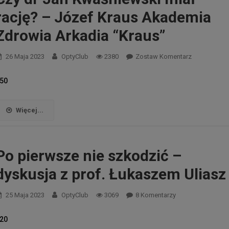
rację? – Józef Kraus Akademia
Zdrowia Arkadia “Kraus”
26 Maja 2023
OptyClub
2380
Zostaw Komentarz
50
Więcej...
Po pierwsze nie szkodzić –
dyskusja z prof. Łukaszem Uliasz
Do
25 Maja 2023
OptyClub
3069
8 Komentarzy
Po
20
Pierwsze