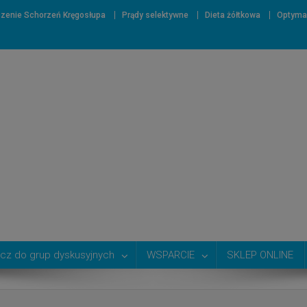
zenie Schorzeń Kręgosłupa
Prądy selektywne
Dieta żółtkowa
Optyma
cz do grup dyskusyjnych
WSPARCIE
SKLEP ONLINE