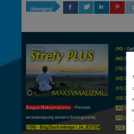
Udostępnij
(90)
- Opt
(80)
Opty
(70)
Opty
(60)
Opty
(51)
Z życ
(50)
Opty
m
Biegun Maksymalizmu
-Poziom
(40)
Opty
m
wcześniejszej śmierci biologicznej
(30)
Opty
(100) - Bóg/Duch istnieje / JA JESTEM
(20)
Opty