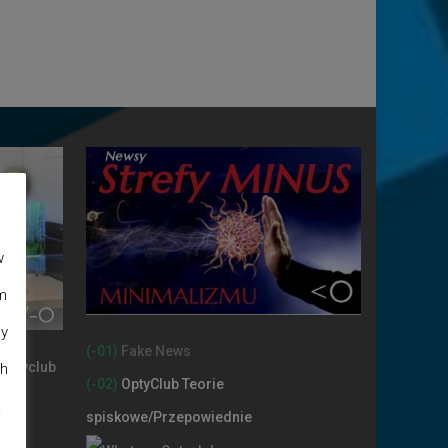
w
m
dy
(-01)
Fake News
ch
(-02)
OptyClub Teorie
.
spiskowe
/Przepowiednie