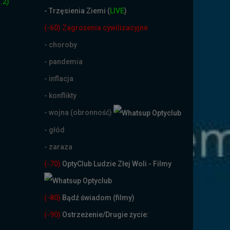
.2)
- Trzęsienia Ziemi (
LIVE
)
(-60) Zagrożenia cywilizacyjne
- choroby
- pandemia
- inflacja
- konflikty
- wojna (obronność)
- głód
- zaraza
(-70)
OptyClub Ludzie Złej Woli - Filmy
(
-80)
Bądź świadom (filmy)
(-90)
Ostrzeżenie/Drugie życie: