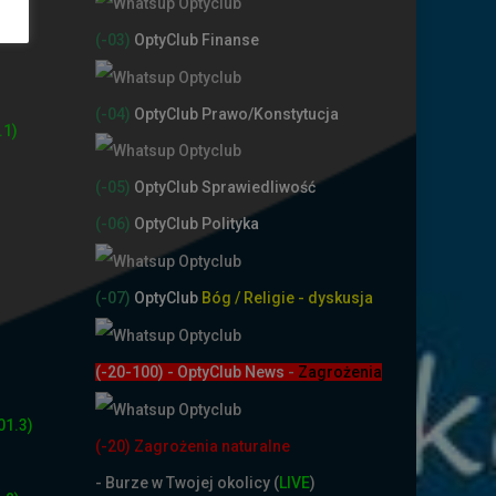
(-03)
OptyClub Finanse
(-04)
OptyClub Prawo/Konstytucja
.1)
(-05)
OptyClub Sprawiedliwość
(-06)
OptyClub Polityka
(-07)
OptyClub
Bóg / Religie - dyskusja
(-20-100) - OptyClub News
-
Zagrożenia
01.3)
(-20) Zagrożenia naturalne
-
Burze w Twojej okolicy (
LIVE
)