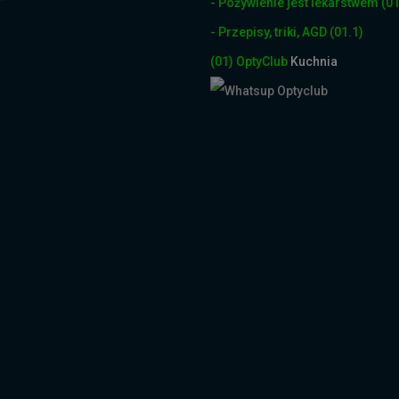
- Pożywienie jest lekarstwem
(01
- Przepisy, triki, AGD
(01.1)
(01)
OptyClub
Kuchnia