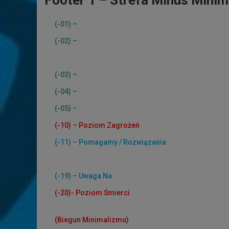
Footer 1 – Strefa Minus Minim
(-01) –
Fake News
(-02) –
Teorie spiskowe
/ Przepowiednie
(-03) –
Finanse
(-04) –
Polityka
(-05) –
Bóg / Religie – dyskusja
(-10) – Poziom Zagrożeń
(-11) – Pomagamy / Rozwiązania
(-12) – Filmy, które trzeba zobaczyć
(-19) – Uwaga Na
(-20)- Poziom Śmierci
(Biegun Minimalizmu)