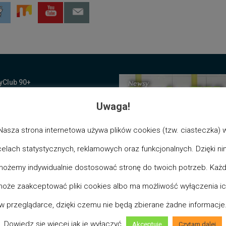
yClub 90+
Club 80+
Uwaga!
Club 70+
Nasza strona internetowa używa plików cookies (tzw. ciasteczka) 
Club 60+
celach statystycznych, reklamowych oraz funkcjonalnych. Dzięki ni
ia stowarzyszeń/fundacji LDW
Club 50+
ożemy indywidualnie dostosować stronę do twoich potrzeb. Każ
Club 40+
(018+)
OptyClub 18+
oże zaakceptować pliki cookies albo ma możliwość wyłączenia i
Club 30+
(018)
OptyClub
Damsko
-
Męskie
w przeglądarce, dzięki czemu nie będą zbierane żadne informacje
Club 20+
Dowiedz się więcej jak je wyłączyć.
Akceptuję
Czytam dalej