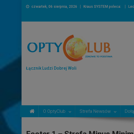
czwartek, 06 sierpnia, 2026
Kraus SYSTEM poleca:
Lec
Łącznik Ludzi Dobrej Woli
O OptyClub
Strefa Newsów
Dołą