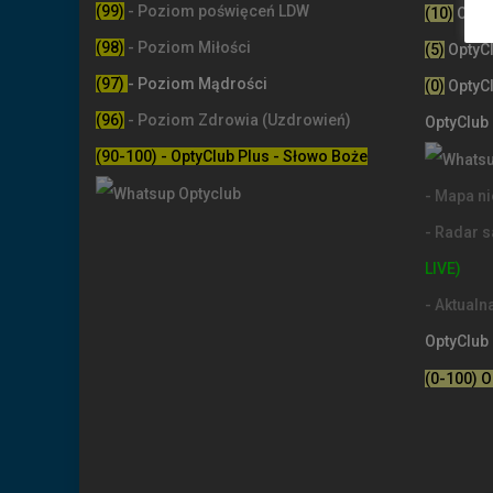
(99)
-
Poziom poświęceń LDW
(10)
Opty
(98)
- Poziom Miłości
(5)
OptyC
(97)
- Poziom Mądrości
(0)
OptyC
(96)
- Poziom Zdrowia (Uzdrowień)
OptyClub
(90-100) - OptyClub Plus
- Słowo Boże
- Mapa n
- Radar 
LIVE)
- Aktual
OptyClub
(0-100) 