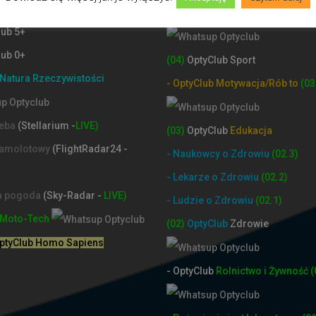
Club 10+
(05)
OptyClub
Rozrywka
lub 5+
lub 0+
(04)
OptyClub Sport
Natura Rzeczywistości
- OptyClub Motywacja/Rób to
(03
ieba
(Stellarium -
LIVE)
(03)
OptyClub
Edukacja
samolotowy
(FlightRadar24 -
- Naukowcy o Zdrowiu
(02.3)
- Lekarze o Zdrowiu
(02.2)
na pogoda
(Sky-Radar -
LIVE)
- Ludzie o Zdrowiu
(02.1)
Moto-Tech
(02)
OptyClub
Zdrowie
OptyClub Homo Sapiens
- OptyClub
Rolnictwo i Żyw
ność
(