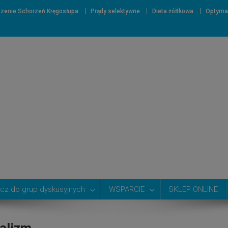
zenie Schorzeń Kręgosłupa
Prądy selektywne
Dieta żółtkowa
Optyma
cz do grup dyskusyjnych
WSPARCIE
SKLEP ONLINE