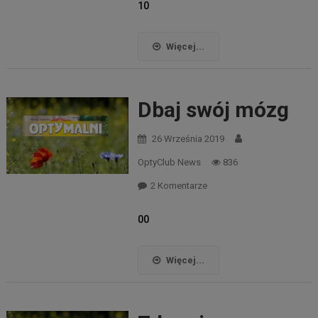
10
Więcej...
Dbaj swój mózg
26 Września 2019
OptyClub News
836
Do
2 Komentarze
Dbaj
00
Swój
Mózg
Więcej...