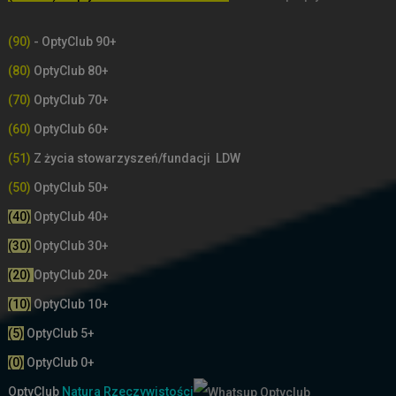
(90)
- OptyClub 90+
(80)
OptyClub 80+
(70)
OptyClub 70+
(60)
OptyClub 60+
(51)
Z życia stowarzyszeń/fundacji LDW
(50)
OptyClub 50+
(40)
OptyClub 40+
(30)
OptyClub 30+
(20)
OptyClub 20+
(10)
OptyClub 10+
(5)
OptyClub 5+
(0)
OptyClub 0+
OptyClub
Natura Rzeczywistości