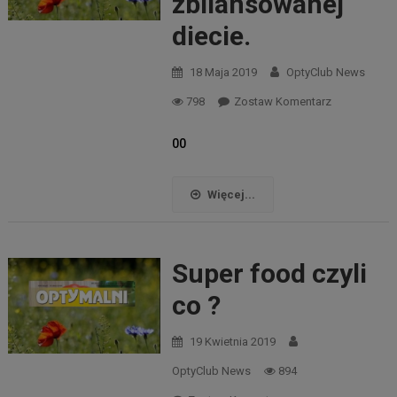
zbilansowanej
diecie.
18 Maja 2019
OptyClub News
798
Zostaw Komentarz
00
Więcej...
Super food czyli
co ?
19 Kwietnia 2019
OptyClub News
894