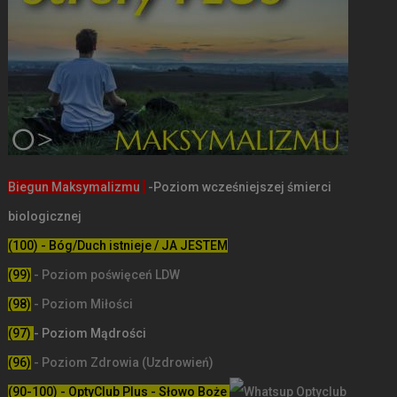
Biegun Maksymalizmu
-Poziom wcześniejszej śmierci
biologicznej
(100) - Bóg/Duch istnieje / JA JESTEM
(99)
-
Poziom poświęceń LDW
(98)
- Poziom Miłości
(97)
- Poziom Mądrości
(96)
- Poziom Zdrowia (Uzdrowień)
(90-100) - OptyClub Plus
- Słowo Boże