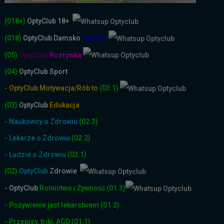
(018+)
OptyClub 18+
(018)
OptyClub
Damsko
-
Męskie
(05)
OptyClub
Rozrywka
(04)
OptyClub Sport
- OptyClub Motywacja/Rób to
(03.1)
(03)
OptyClub
Edukacja
- Naukowcy o Zdrowiu
(02.3)
- Lekarze o Zdrowiu
(02.2)
- Ludzie o Zdrowiu
(02.1)
(02)
OptyClub
Zdrowie
- OptyClub
Rolnictwo i Żyw
ność
(01.3)
- Pożywienie jest lekarstwem
(01.2)
- Przepisy, triki, AGD
(01.1)