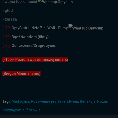
- wojna (obronność)
- głód
- zaraza
(-70)
OptyClub Ludzie Złej Woli - Filmy
(
-80)
Bądź świadom (filmy)
(-90)
Ostrzeżenie/Drugie życie:
(-100)- Poziom wcześniejszej śmierci
(Biegun Minimalizmu)
Tagi:
Medycyna
,
Pożywienie jest lekarstwem
,
Refleksja
,
Rozum
,
Rozwiązania
,
Zdrowie