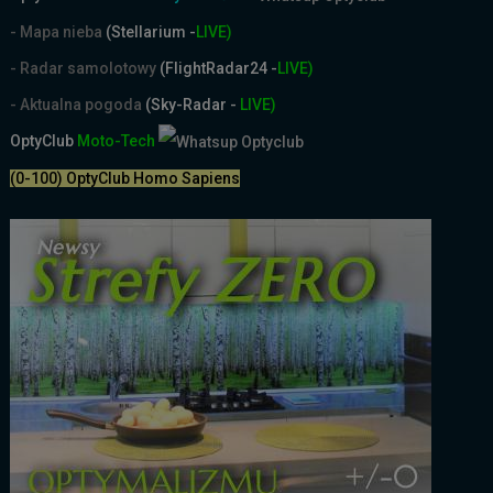
- Mapa nieba
(Stellarium -
LIVE)
- Radar samolotowy
(FlightRadar24 -
LIVE)
- Aktualna pogoda
(Sky-Radar -
LIVE)
OptyClub
Moto-Tech
(0-100) OptyClub Homo Sapiens