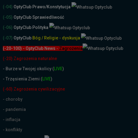
(-04)
OptyClub Prawo/Konstytucja
(-05)
OptyClub Sprawiedliwość
(-06)
OptyClub Polityka
(-07)
OptyClub
Bóg / Religie - dyskusja
(-20-100) - OptyClub News
-
Zagrożenia
(-20) Zagrożenia naturalne
-
Burze w Twojej okolicy (
LIVE
)
- Trzęsienia Ziemi (
LIVE
)
(-60) Zagrożenia cywilizacyjne
- choroby
- pandemia
- inflacja
- konflikty