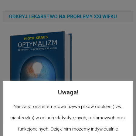
ODKRYJ LEKARSTWO NA PROBLEMY XXI WIEKU
Uwaga!
Nasza strona internetowa używa plików cookies (tzw.
ciasteczka) w celach statystycznych, reklamowych oraz
funkcjonalnych. Dzięki nim możemy indywidualnie
DIETA ŻÓŁTKOWA ONLINE – SZYBKI POWRÓT DO