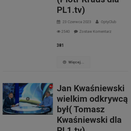
PL1.tv)
23 Czerwca 2023
OptyClub
2540
Zostaw Komentarz
381
Więcej...
Jan Kwaśniewski
wielkim odkrywcą
był( Tomasz
Kwaśniewski dla
PL1.tv)