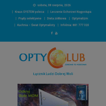
sobota, 08 sierpnia, 2026
Kraus SYSTEM poleca:
Leczenie Schorzeń Kręgosłupa
Prądy selektywne
Dieta żółtkowa
Optymalizm
Kuchnia – Świat Optymalisty
Infolinia: 881 777 320
Łącznik Ludzi Dobrej Woli