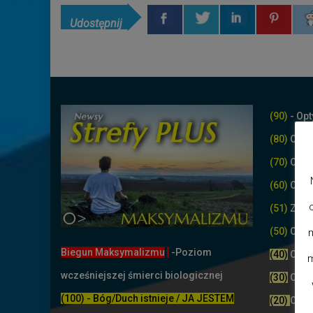
Udostępnij
(90)
- Opt
(80)
Opty
(70)
Opty
(60)
Opty
(51)
Z życ
(50)
Opty
m
Biegun Maksymalizmu
-Poziom
(40)
Opty
m
wcześniejszej śmierci biologicznej
(30)
Opty
(100) - Bóg/Duch istnieje / JA JESTEM
(20)
Opty