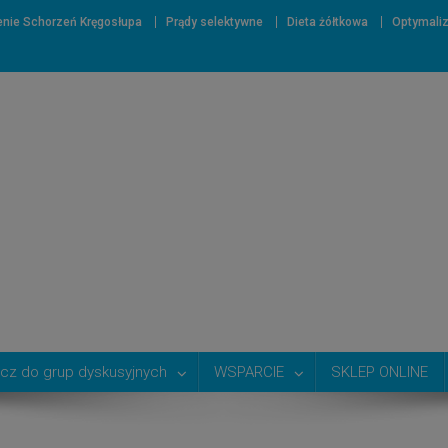
nie Schorzeń Kręgosłupa
Prądy selektywne
Dieta żółtkowa
Optymali
cz do grup dyskusyjnych
WSPARCIE
SKLEP ONLINE