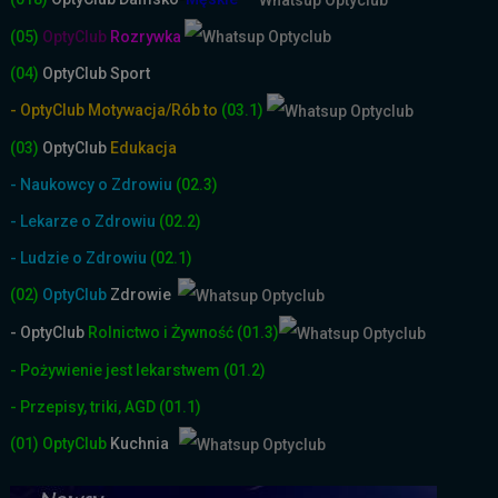
(05)
OptyClub
Rozrywka
(04)
OptyClub Sport
- OptyClub Motywacja/Rób to
(03.1)
(03)
OptyClub
Edukacja
- Naukowcy o Zdrowiu
(02.3)
- Lekarze o Zdrowiu
(02.2)
- Ludzie o Zdrowiu
(02.1)
(02)
OptyClub
Zdrowie
- OptyClub
Rolnictwo i Żyw
ność
(01.3)
- Pożywienie jest lekarstwem
(01.2)
- Przepisy, triki, AGD
(01.1)
(01)
OptyClub
Kuchnia