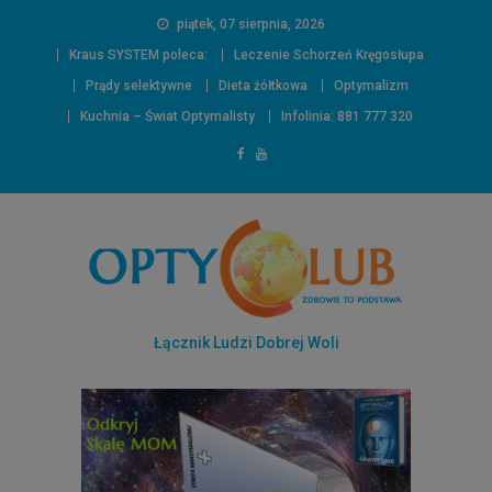
piątek, 07 sierpnia, 2026
Kraus SYSTEM poleca:
Leczenie Schorzeń Kręgosłupa
Prądy selektywne
Dieta żółtkowa
Optymalizm
Kuchnia – Świat Optymalisty
Infolinia: 881 777 320
Łącznik Ludzi Dobrej Woli