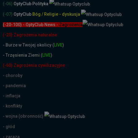
(-06)
OptyClub Polityka
(-07)
OptyClub
Bóg / Religie - dyskusja
(-20-100) - OptyClub News
-
Zagrożenia
(-20) Zagrożenia naturalne
-
Burze w Twojej okolicy (
LIVE
)
- Trzęsienia Ziemi (
LIVE
)
(-60) Zagrożenia cywilizacyjne
- choroby
- pandemia
- inflacja
- konflikty
- wojna (obronność)
- głód
- zaraza