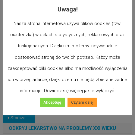
wystąpienie pod
Uwaga!
Kopcem
Nasza strona internetowa używa plików cookies (tzw.
Kościuszki
ciasteczka) w celach statystycznych, reklamowych oraz
16 Grudnia 2019
funkcjonalnych. Dzięki nim możemy indywidualnie
OptyClub News
854
dostosować stronę do twoich potrzeb. Każdy może
Zostaw Komentarz
zaakceptować pliki cookies albo ma możliwość wyłączenia
00
ich w przeglądarce, dzięki czemu nie będą zbierane żadne
informacje. Dowiedz się więcej jak je wyłączyć.
Więcej...
Akceptuję
Czytam dalej
NAWIGACJA
Starsze wpisy
PO
ODKRYJ LEKARSTWO NA PROBLEMY XXI WIEKU
WPISACH