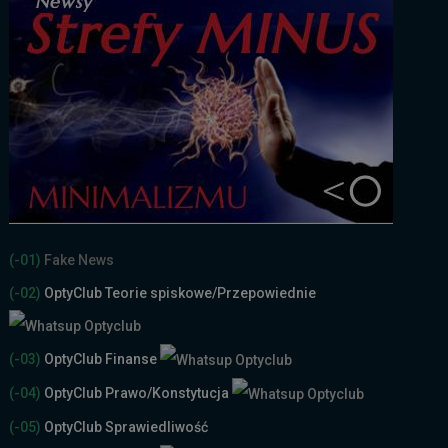
(-01)
Fake News
(-02)
OptyClub Teorie spiskowe
/Przepowiednie
(-03)
OptyClub Finanse
(-04)
OptyClub Prawo/Konstytucja
(-05)
OptyClub Sprawiedliwość