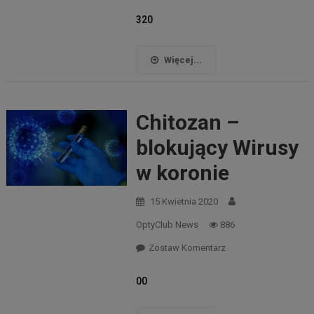
Po
320
Pierwsze
Nie
Więcej...
Szkodzić
–
Chitozan –
Dyskusja
Z
blokujący Wirusy
Prof.
w koronie
Łukaszem
15 Kwietnia 2020
Uliasz
OptyClub News
886
Zostaw Komentarz
00