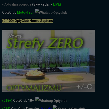
- Aktualna pogoda
(Sky-Radar -
LIVE)
OptyClub
Moto-Tech
(0-100) OptyClub Homo Sapiens
(018+)
OptyClub 18+
(018)
OptyClub
Damsko
-
Męskie