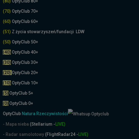
(80)
OptyClub 80+
(70)
OptyClub 70+
(60)
OptyClub 60+
(51)
Z życia stowarzyszeń/fundacji LDW
(50)
OptyClub 50+
(40)
OptyClub 40+
(30)
OptyClub 30+
(20)
OptyClub 20+
(10)
OptyClub 10+
(5)
OptyClub 5+
(0)
OptyClub 0+
OptyClub
Natura Rzeczywistości
- Mapa nieba
(Stellarium -
LIVE)
- Radar samolotowy
(FlightRadar24 -
LIVE)