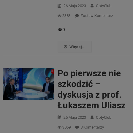
26 Maja 2023
OptyClub
2383
Zostaw Komentarz
450
Więcej...
Po pierwsze nie
szkodzić –
dyskusja z prof.
Łukaszem Uliasz
25 Maja 2023
OptyClub
Do
3069
8 Komentarzy