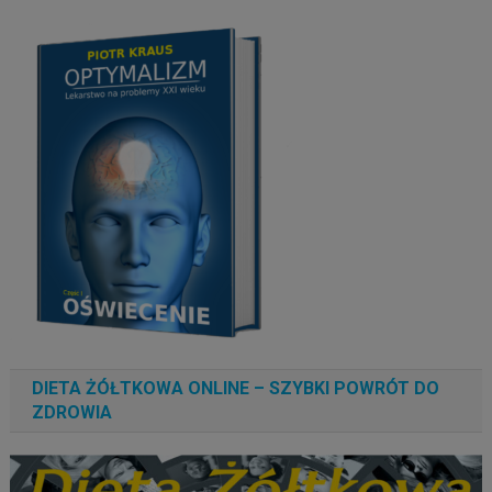
DIETA ŻÓŁTKOWA ONLINE – SZYBKI POWRÓT DO
ZDROWIA