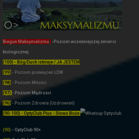
Biegun Maksymalizmu
-Poziom wcześniejszej śmierci
biologicznej
(100) - Bóg/Duch istnieje / JA JESTEM
(99)
-
Poziom poświęceń LDW
(98)
- Poziom Miłości
(97)
- Poziom Mądrości
(96)
- Poziom Zdrowia (Uzdrowień)
(90-100) - OptyClub Plus
- Słowo Boże
(90)
- OptyClub 90+