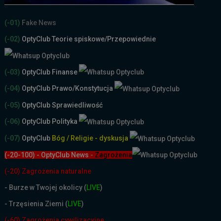
(-01)
Fake News
(-02)
OptyClub Teorie spiskowe
/Przepowiednie
(-03)
OptyClub Finanse
(-04)
OptyClub Prawo/Konstytucja
(-05)
OptyClub Sprawiedliwość
(-06)
OptyClub Polityka
(-07)
OptyClub
Bóg / Religie - dyskusja
(-20-100) - OptyClub News
-
Zagrożenia
(-20) Zagrożenia naturalne
-
Burze w Twojej okolicy (
LIVE
)
- Trzęsienia Ziemi (
LIVE
)
(-60) Zagrożenia cywilizacyjne