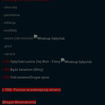
- choroby
- pandemia
- inflacja
- konflikty
- wojna (obronność)
- głód
- zaraza
(-70)
OptyClub Ludzie Złej Woli - Filmy
(
-80)
Bądź świadom (filmy)
(-90)
Ostrzeżenie/Drugie życie:
(-100)- Poziom wcześniejszej śmierci
(Biegun Minimalizmu)