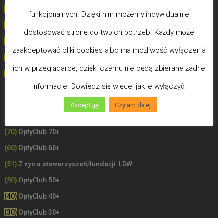
(99)
-
Poziom poświęceń LDW
funkcjonalnych. Dzięki nim możemy indywidualnie
(98)
- Poziom Miłości
dostosować stronę do twoich potrzeb. Każdy może
(97)
- Poziom Mądrości
zaakceptować pliki cookies albo ma możliwość wyłączenia
(96)
- Poziom Zdrowia (Uzdrowień)
ich w przeglądarce, dzięki czemu nie będą zbierane żadne
(90-100) - OptyClub Plus
- Słowo Boże
informacje. Dowiedz się więcej jak je wyłączyć.
(90)
- OptyClub 90+
Akceptuję
Czytam dalej
(80)
OptyClub 80+
(70)
OptyClub 70+
(60)
OptyClub 60+
(51)
Z życia stowarzyszeń/fundacji LDW
(50)
OptyClub 50+
(40)
OptyClub 40+
(30)
OptyClub 30+