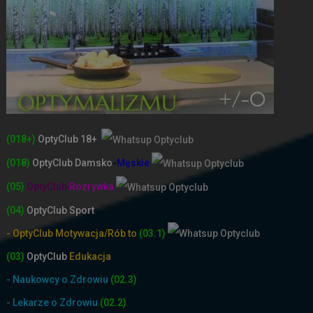
(018+)
OptyClub 18+
(018)
OptyClub
Damsko
-
Męskie
(05)
OptyClub
Rozrywka
(04)
OptyClub Sport
- OptyClub Motywacja/Rób to
(03.1)
(03)
OptyClub
Edukacja
- Naukowcy o Zdrowiu
(02.3)
- Lekarze o Zdrowiu
(02.2)