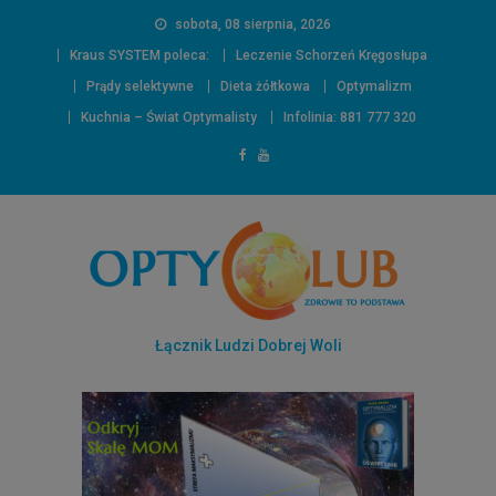
sobota, 08 sierpnia, 2026
Kraus SYSTEM poleca:
Leczenie Schorzeń Kręgosłupa
Prądy selektywne
Dieta żółtkowa
Optymalizm
Kuchnia – Świat Optymalisty
Infolinia: 881 777 320
Łącznik Ludzi Dobrej Woli