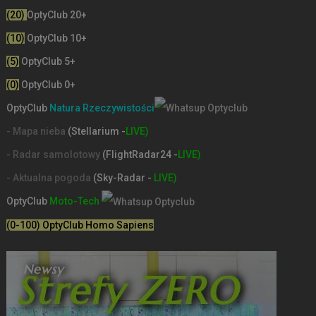
(20)
OptyClub 20+
(10)
OptyClub 10+
(5)
OptyClub 5+
(0)
OptyClub 0+
OptyClub
Natura Rzeczywistości
- Mapa nieba
(Stellarium -
LIVE)
- Radar samolotowy
(FlightRadar24 -
LIVE)
- Aktualna pogoda
(Sky-Radar -
LIVE)
OptyClub
Moto-Tech
(0-100) OptyClub Homo Sapiens