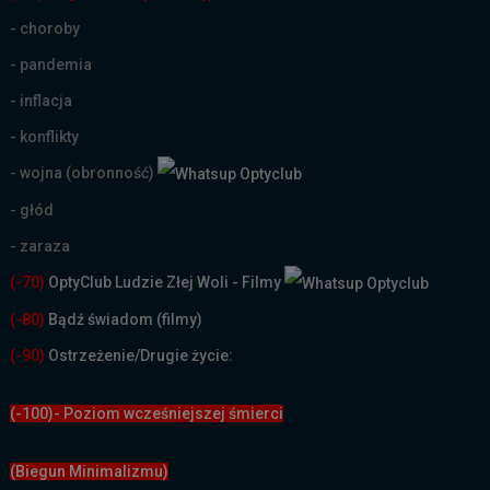
- choroby
- pandemia
- inflacja
- konflikty
- wojna (obronność)
- głód
- zaraza
(-70)
OptyClub Ludzie Złej Woli - Filmy
(
-80)
Bądź świadom (filmy)
(-90)
Ostrzeżenie/Drugie życie:
(-100)- Poziom wcześniejszej śmierci
(Biegun Minimalizmu)