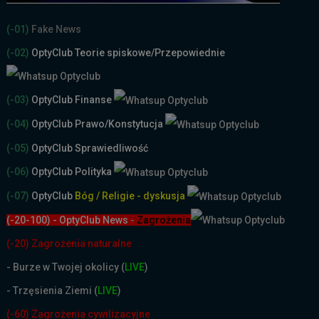
(-01)
Fake News
(-02)
OptyClub Teorie spiskowe
/Przepowiednie
(-03)
OptyClub Finanse
(-04)
OptyClub Prawo/Konstytucja
(-05)
OptyClub Sprawiedliwość
(-06)
OptyClub Polityka
(-07)
OptyClub
Bóg / Religie - dyskusja
(-20-100) - OptyClub News
-
Zagrożenia
(-20) Zagrożenia naturalne
-
Burze w Twojej okolicy (
LIVE
)
- Trzęsienia Ziemi (
LIVE
)
(-60) Zagrożenia cywilizacyjne