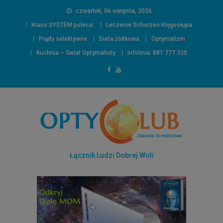
czwartek, 06 sierpnia, 2026
Kraus SYSTEM poleca:
Leczenie Schorzeń Kręgosłupa
Prądy selektywne
Dieta żółtkowa
Optymalizm
Kuchnia – Świat Optymalisty
Infolinia: 881 777 320
Łącznik Ludzi Dobrej Woli