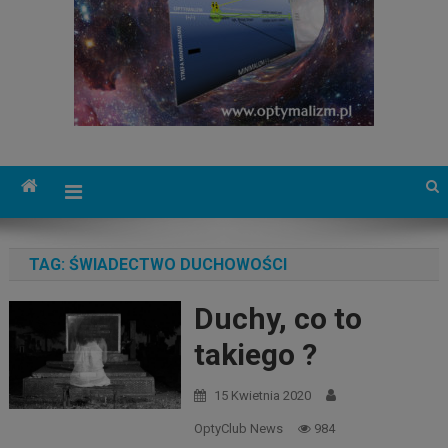
TAG:
ŚWIADECTWO DUCHOWOŚCI
Duchy, co to
takiego ?
15 Kwietnia 2020
OptyClub News
984