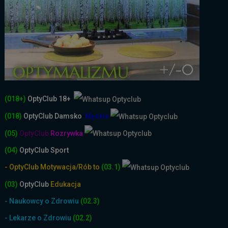
(018+)
OptyClub 18+
(018)
OptyClub
Damsko
-
Męskie
(05)
OptyClub
Rozrywka
(04)
OptyClub Sport
- OptyClub Motywacja/Rób to
(03.1)
(03)
OptyClub
Edukacja
- Naukowcy o Zdrowiu
(02.3)
- Lekarze o Zdrowiu
(02.2)