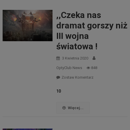
,,Czeka nas
dramat gorszy niż
III wojna
światowa !
3 Kwietnia 2020
OptyClub News
848
Zostaw Komentarz
10
Więcej...