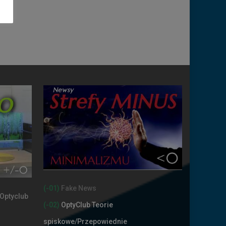
(-01)
Fake News
(-02)
OptyClub Teorie
spiskowe
/Przepowiednie