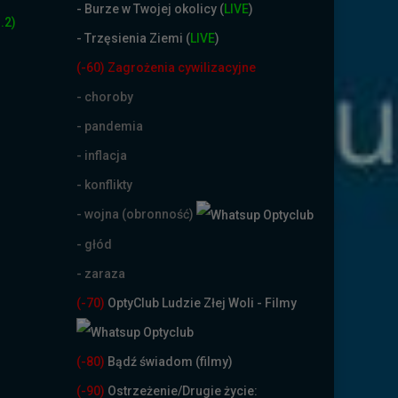
-
Burze w Twojej okolicy (
LIVE
)
.2)
- Trzęsienia Ziemi (
LIVE
)
(-60) Zagrożenia cywilizacyjne
- choroby
- pandemia
- inflacja
- konflikty
- wojna (obronność)
- głód
- zaraza
(-70)
OptyClub Ludzie Złej Woli - Filmy
(
-80)
Bądź świadom (filmy)
(-90)
Ostrzeżenie/Drugie życie: