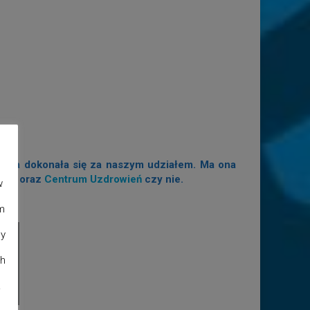
tracja dokonała się za naszym udziałem. Ma ona
News oraz
Centrum Uzdrowień
czy nie.
w
m
dy
ch
.