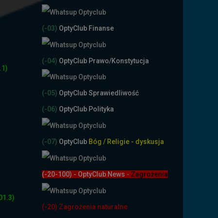
(-03)
OptyClub Finanse
(-04)
OptyClub Prawo/Konstytucja
.1)
(-05)
OptyClub Sprawiedliwość
(-06)
OptyClub Polityka
(-07)
OptyClub
Bóg / Religie - dyskusja
(-20-100) - OptyClub News
-
Zagrożenia
01.3)
(-20) Zagrożenia naturalne