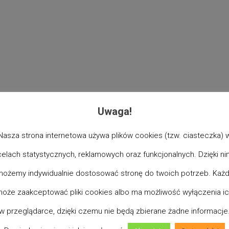
Uwaga!
 staniesz się Cashback Partner, prosimy, aby pierwsza rejes
a będzie wspierała finansowo
“Projekt Optymalizm”
, OptyClub 
Nasza strona internetowa używa plików cookies (tzw. ciasteczka) 
77 320
celach statystycznych, reklamowych oraz funkcjonalnych. Dzięki ni
ożemy indywidualnie dostosować stronę do twoich potrzeb. Każ
oże zaakceptować pliki cookies albo ma możliwość wyłączenia i
w przeglądarce, dzięki czemu nie będą zbierane żadne informacje