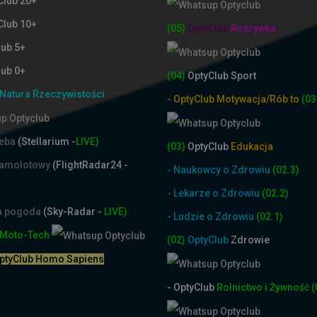
Club 20+
Club 10+
(05)
OptyClub
Rozrywka
lub 5+
lub 0+
(04)
OptyClub Sport
Natura Rzeczywistości
- OptyClub Motywacja/Rób to
(03
ieba
(Stellarium -
LIVE)
(03)
OptyClub
Edukacja
samolotowy
(FlightRadar24 -
- Naukowcy o Zdrowiu
(02.3)
- Lekarze o Zdrowiu
(02.2)
na pogoda
(Sky-Radar -
LIVE)
- Ludzie o Zdrowiu
(02.1)
Moto-Tech
(02)
OptyClub
Zdrowie
OptyClub Homo Sapiens
- OptyClub
Rolnictwo i Żyw
ność
(