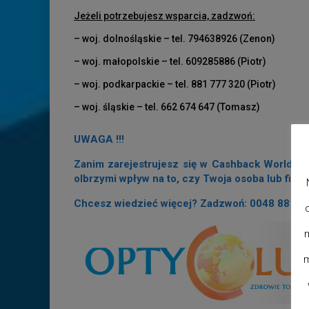
Jeżeli potrzebujesz wsparcia, zadzwoń:
– woj. dolnośląskie – tel. 794638926 (Zenon)
– woj. małopolskie – tel. 609285886 (Piotr)
– woj. podkarpackie – tel. 881 777 320 (Piotr)
– woj. śląskie – tel. 662 674 647 (Tomasz)
UWAGA !!!
Zanim zarejestrujesz się w Cashback World lub
olbrzymi wpływ na to, czy Twoja osoba lub firm
Chcesz wiedzieć więcej? Zadzwoń: 0048 881 7
m
m