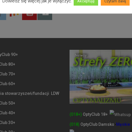
Dowiedz się więcej jak je wyłączyć.
Akceptuję
Czytam dalej
yClub 90+
Club 80+
Club 70+
Club 60+
ia stowarzyszeń/fundacji LDW
Club 50+
Club 40+
(018+)
OptyClub 18+
Club 30+
(018)
OptyClub
Damsko
-
Męskie