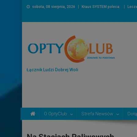
sobota, 08 sierpnia, 2026
Kraus SYSTEM poleca:
Lecze
Łącznik Ludzi Dobrej Woli
O OptyClub
Strefa Newsów
Dołą