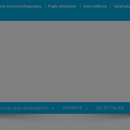
nie Schorzeń Kręgosłupa
Prądy selektywne
Dieta żółtkowa
Optymali
cz do grup dyskusyjnych
WSPARCIE
SKLEP ONLINE