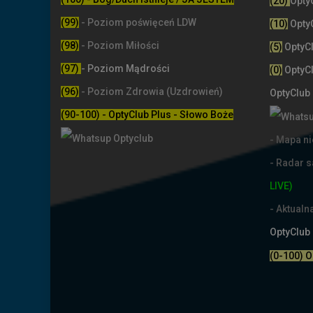
(20)
Opty
(99)
-
Poziom poświęceń LDW
(10)
Opty
(98)
- Poziom Miłości
(5)
OptyC
(97)
- Poziom Mądrości
(0)
OptyC
(96)
- Poziom Zdrowia (Uzdrowień)
OptyClub
(90-100) - OptyClub Plus
- Słowo Boże
- Mapa n
- Radar 
LIVE)
- Aktual
OptyClub
(0-100) 