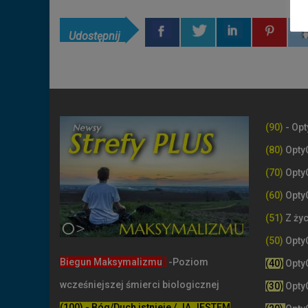
Udostępnij
(90)
- Opt
(80)
Opty
(70)
Opty
(60)
Opty
(51)
Z życ
(50)
Opty
Biegun Maksymalizmu
-Poziom
(40)
Opty
wcześniejszej śmierci biologicznej
(30)
Opty
(100) - Bóg/Duch istnieje / JA JESTEM