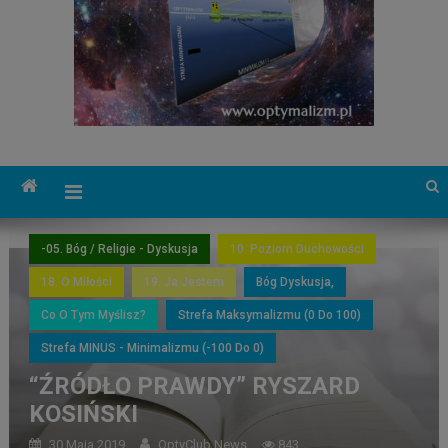
-05. Bóg / Religie - Dyskusja
10. Poziom Duchowości
18. O Miłości
19. Ja Jestem
Bóg Dyskusja,
Co O Tym Myślisz?
Strefa Maksymalizmu (0 Do 100)
Strefa MINUS - Minimalizmu (-100 Do 0)
“ŹRÓDŁO PRAWDY” RYSZARD
KOSIŃSKI
30 Maja 2019
OptyClub News
843