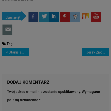
15 lipca 2019
0
Udostępnij
Tagi
NAWIGACJA
Stanisław Michalkiewicz: Przywróćmy ustawę Wilczka, żeby odblokować narodowy potencjał gospodarczy!
Jerzy Zięba – Szczepionki cz.17
WPISU
DODAJ KOMENTARZ
Twój adres e-mail nie zostanie opublikowany.
Wymagane
pola są oznaczone
*