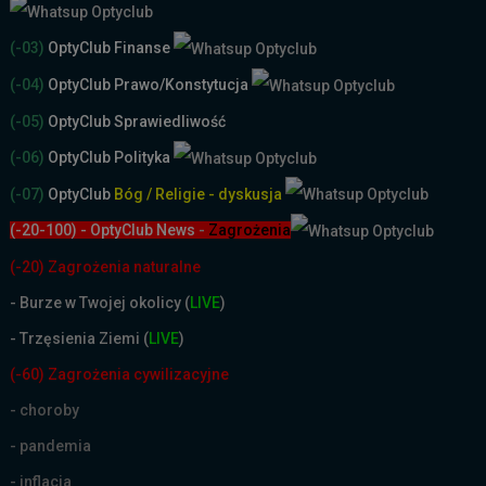
(-03)
OptyClub Finanse
(-04)
OptyClub Prawo/Konstytucja
(-05)
OptyClub Sprawiedliwość
(-06)
OptyClub Polityka
(-07)
OptyClub
Bóg / Religie - dyskusja
(-20-100) - OptyClub News
-
Zagrożenia
(-20) Zagrożenia naturalne
-
Burze w Twojej okolicy (
LIVE
)
- Trzęsienia Ziemi (
LIVE
)
(-60) Zagrożenia cywilizacyjne
- choroby
- pandemia
- inflacja