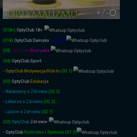
(018+)
OptyClub 18+
(018)
OptyClub
Damsko
-
Męskie
(05)
OptyClub
Rozrywka
(04)
OptyClub Sport
- OptyClub Motywacja/Rób to
(03.1)
(03)
OptyClub
Edukacja
- Naukowcy o Zdrowiu
(02.3)
- Lekarze o Zdrowiu
(02.2)
- Ludzie o Zdrowiu
(02.1)
(02)
OptyClub
Zdrowie
- OptyClub
Rolnictwo i Żyw
ność
(01.3)