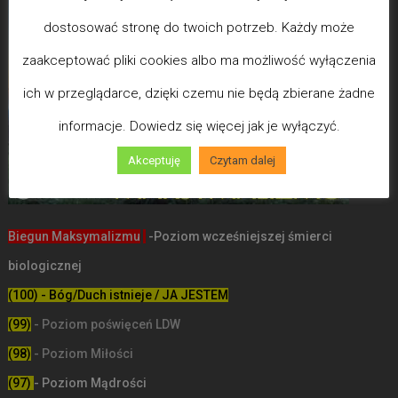
dostosować stronę do twoich potrzeb. Każdy może
zaakceptować pliki cookies albo ma możliwość wyłączenia
ich w przeglądarce, dzięki czemu nie będą zbierane żadne
informacje. Dowiedz się więcej jak je wyłączyć.
Akceptuję
Czytam dalej
Biegun Maksymalizmu
-Poziom wcześniejszej śmierci
biologicznej
(100) - Bóg/Duch istnieje / JA JESTEM
(99)
-
Poziom poświęceń LDW
(98)
- Poziom Miłości
(97)
- Poziom Mądrości