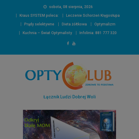
sobota, 08 sierpnia, 2026
Kraus SYSTEM poleca:
Leczenie Schorzeń Kręgosłupa
Prądy selektywne
Dieta żółtkowa
Optymalizm
Kuchnia – Świat Optymalisty
Infolinia: 881 777 320
Łącznik Ludzi Dobrej Woli