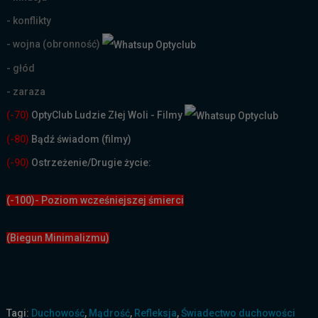
- konflikty
- wojna (obronność)
- głód
- zaraza
(-70)
OptyClub Ludzie Złej Woli - Filmy
(
-80)
Bądź świadom (filmy)
(-90)
Ostrzeżenie/Drugie życie:
(-100)- Poziom wcześniejszej śmierci
(Biegun Minimalizmu)
Tagi:
Duchowość
,
Mądrość
,
Refleksja
,
Świadectwo duchowości