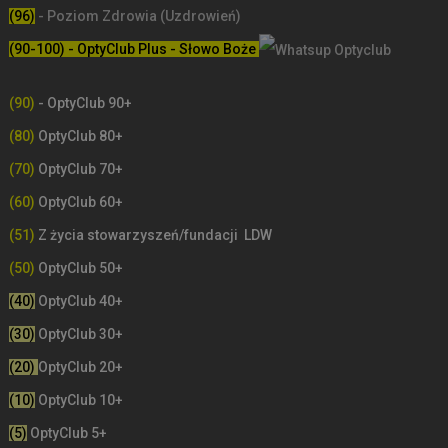
(96)
- Poziom Zdrowia (Uzdrowień)
(90-100) - OptyClub Plus
- Słowo Boże
(90)
- OptyClub 90+
(80)
OptyClub 80+
(70)
OptyClub 70+
(60)
OptyClub 60+
(51)
Z życia stowarzyszeń/fundacji LDW
(50)
OptyClub 50+
(40)
OptyClub 40+
(30)
OptyClub 30+
(20)
OptyClub 20+
(10)
OptyClub 10+
(5)
OptyClub 5+