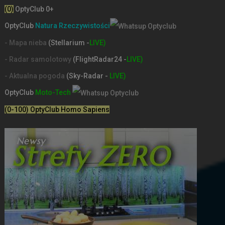
(0)
OptyClub 0+
OptyClub
Natura Rzeczywistości
- Mapa nieba
(Stellarium -
LIVE)
- Radar samolotowy
(FlightRadar24 -
LIVE)
- Aktualna pogoda
(Sky-Radar -
LIVE)
OptyClub
Moto-Tech
(0-100) OptyClub Homo Sapiens