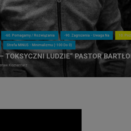
-60. Pomagamy / Rozwiązania
-90. Zagrożenia - Uwaga Na
10. Po
Strefa MINUS - Minimalizmu (-100 Do 0)
 – TOKSYCZNI LUDZIE” PASTOR BARTŁ
staw Komentarz