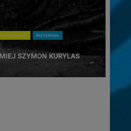
ziom Duchowości
Bóg Dyskusja,
OMIEJ SZYMON KURYLAS