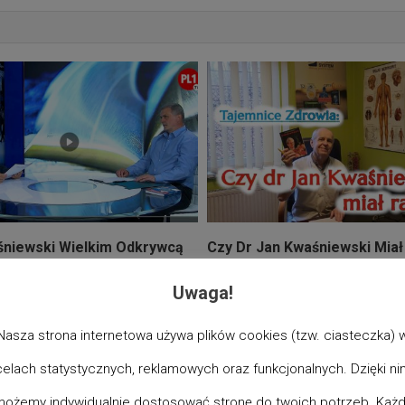
 Dr Jan Kwaśniewski Miał Rację? –
Po Pierwsze Nie Szkodz
ef Kraus Akademia Zdrowia
Z Prof. Łukaszem Ulias
Uwaga!
adia “Kraus”
25 maja 2023
8kom
6 maja 2023
0
Nasza strona internetowa używa plików cookies (tzw. ciasteczka) 
celach statystycznych, reklamowych oraz funkcjonalnych. Dzięki ni
ożemy indywidualnie dostosować stronę do twoich potrzeb. Każ