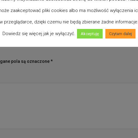
oże zaakceptować pliki cookies albo ma możliwość wyłączenia i
w przeglądarce, dzięki czemu nie będą zbierane żadne informacje
Dowiedz się więcej jak je wyłączyć.
Akceptuję
Czytam dalej
ane pola są oznaczone
*