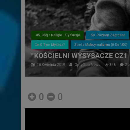
-05. Bóg / Religie - Dyskusja
-50. Poziom Zagrożeń
Co O Tym Myślisz?
Strefa Maksymalizmu (0 Do 100)
“KOŚCIELNI WYSYSACZE CZ1
16 Kwietnia 2019
OptyClub News
848
Zo
0
0