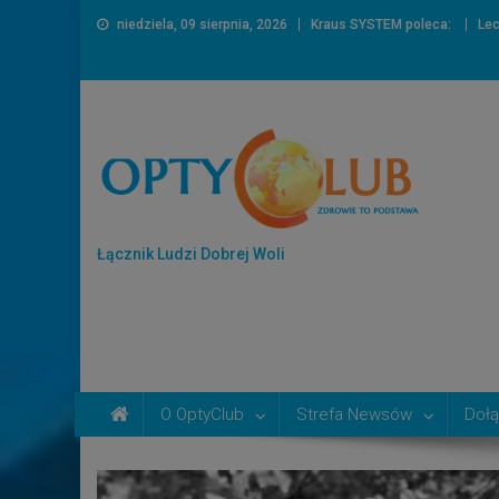
niedziela, 09 sierpnia, 2026
Kraus SYSTEM poleca:
Lec
Łącznik Ludzi Dobrej Woli
O OptyClub
Strefa Newsów
Dołą