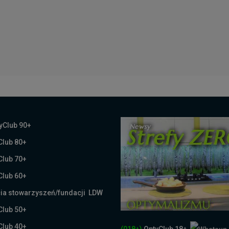
yClub 90+
Club 80+
Club 70+
Club 60+
ia stowarzyszeń/fundacji LDW
Club 50+
Club 40+
(018+)
OptyClub 18+