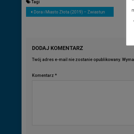
Tagi
NAWIGACJA
m
Dora i Miasto Złota (2019) – Zwiastun
WPISU
DODAJ KOMENTARZ
Twój adres e-mail nie zostanie opublikowany.
Wymag
Komentarz
*