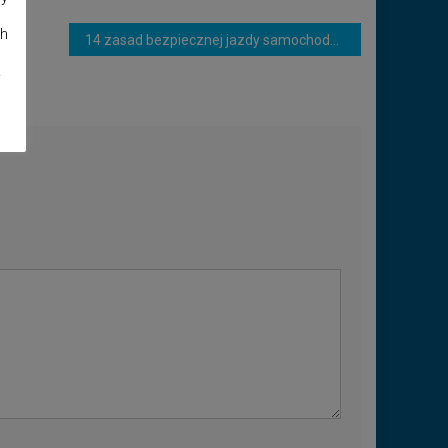
ch
14 zasad bezpiecznej jazdy samochodem w nocy
.