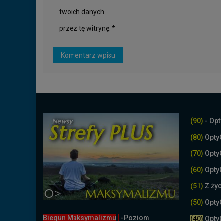
twoich danych
przez tę witrynę.
*
(90)
- Opt
(80)
Opty
(70)
Opty
(60)
Opty
(51)
Z życ
(50)
Opty
Biegun Maksymalizmu
-Poziom
(40)
Opty