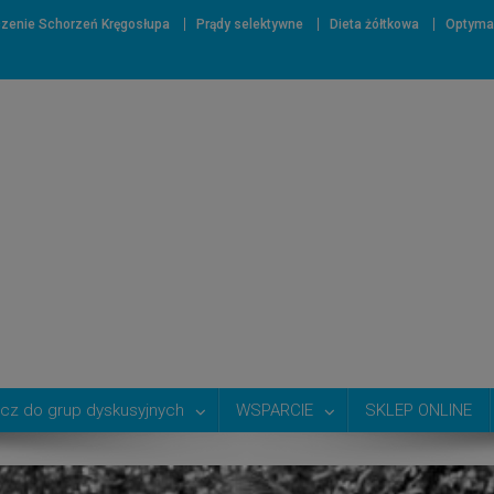
zenie Schorzeń Kręgosłupa
Prądy selektywne
Dieta żółtkowa
Optyma
cz do grup dyskusyjnych
WSPARCIE
SKLEP ONLINE