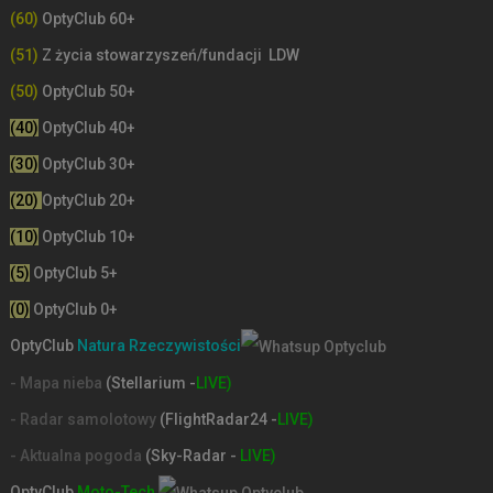
(60)
OptyClub 60+
(51)
Z życia stowarzyszeń/fundacji LDW
(50)
OptyClub 50+
(40)
OptyClub 40+
(30)
OptyClub 30+
(20)
OptyClub 20+
(10)
OptyClub 10+
(5)
OptyClub 5+
(0)
OptyClub 0+
OptyClub
Natura Rzeczywistości
- Mapa nieba
(Stellarium -
LIVE)
- Radar samolotowy
(FlightRadar24 -
LIVE)
- Aktualna pogoda
(Sky-Radar -
LIVE)
OptyClub
Moto-Tech