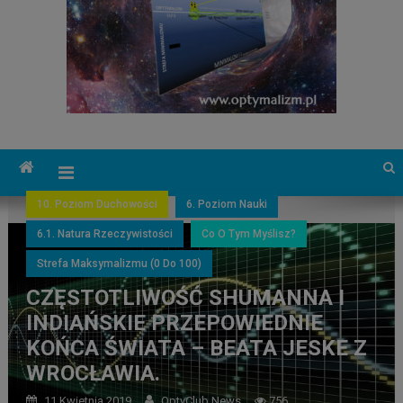
10. Poziom Duchowości
6. Poziom Nauki
6.1. Natura Rzeczywistości
Co O Tym Myślisz?
Strefa Maksymalizmu (0 Do 100)
CZĘSTOTLIWOŚĆ SHUMANNA I
INDIAŃSKIE PRZEPOWIEDNIE
KOŃCA ŚWIATA – BEATA JESKE Z
WROCŁAWIA.
11 Kwietnia 2019
OptyClub News
756