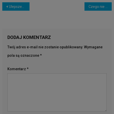
NAWIGACJA
Ulepszenia auta – Zrób to sam !!!
Czego nie nauczy Cię szkoła
WPISU
DODAJ KOMENTARZ
Twój adres e-mail nie zostanie opublikowany.
Wymagane
pola są oznaczone
*
Komentarz
*