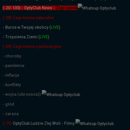
(-20-100) - OptyClub News
-
Zagrożenia
(-20) Zagrożenia naturalne
-
Burze w Twojej okolicy (
LIVE
)
- Trzęsienia Ziemi (
LIVE
)
(-60) Zagrożenia cywilizacyjne
- choroby
- pandemia
- inflacja
- konflikty
- wojna (obronność)
- głód
- zaraza
(-70)
OptyClub Ludzie Złej Woli - Filmy