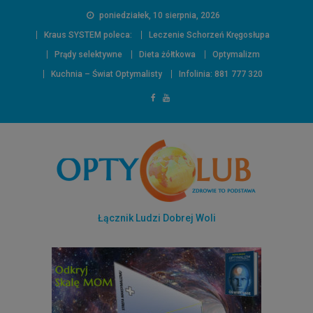
poniedziałek, 10 sierpnia, 2026
Kraus SYSTEM poleca:
Leczenie Schorzeń Kręgosłupa
Prądy selektywne
Dieta żółtkowa
Optymalizm
Kuchnia – Świat Optymalisty
Infolinia: 881 777 320
Łącznik Ludzi Dobrej Woli