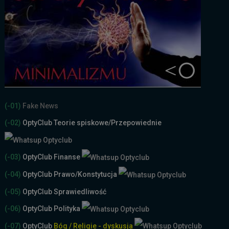
(-01)
Fake News
(-02)
OptyClub Teorie spiskowe
/Przepowiednie
(-03)
OptyClub Finanse
(-04)
OptyClub Prawo/Konstytucja
(-05)
OptyClub Sprawiedliwość
(-06)
OptyClub Polityka
(-07)
OptyClub
Bóg / Religie - dyskusja