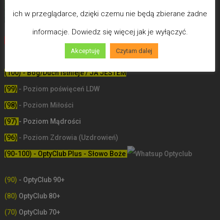
ich w przeglądarce, dzięki czemu nie będą zbierane żadne
informacje. Dowiedz się więcej jak je wyłączyć.
Biegun Maksymalizmu
-Poziom wcześniejszej śmierci
Akceptuję
Czytam dalej
biologicznej
(100) - Bóg/Duch istnieje / JA JESTEM
(99)
-
Poziom poświęceń LDW
(98)
- Poziom Miłości
(97)
- Poziom Mądrości
(96)
- Poziom Zdrowia (Uzdrowień)
(90-100) - OptyClub Plus
- Słowo Boże
(90)
- OptyClub 90+
(80)
OptyClub 80+
(70)
OptyClub 70+