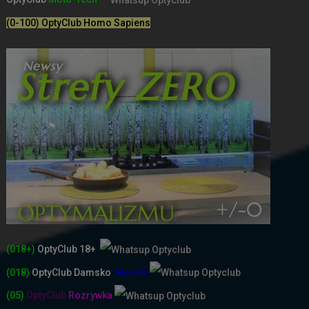
(0-100) OptyClub Homo Sapiens
(018+)
OptyClub 18+
(018)
OptyClub
Damsko
-
Męskie
(05)
OptyClub
Rozrywka