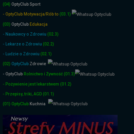
(04)
OptyClub Sport
- OptyClub Motywacja/Rób to
(03.1)
(03)
OptyClub
Edukacja
- Naukowcy o Zdrowiu
(02.3)
- Lekarze o Zdrowiu
(02.2)
- Ludzie o Zdrowiu
(02.1)
(02)
OptyClub
Zdrowie
- OptyClub
Rolnictwo i Żyw
ność
(01.3)
- Pożywienie jest lekarstwem
(01.2)
- Przepisy, triki, AGD
(01.1)
(01)
OptyClub
Kuchnia