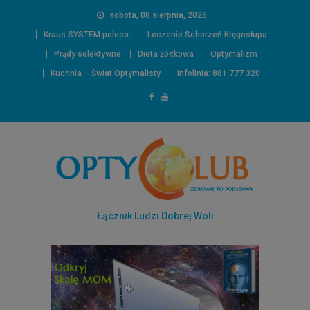
sobota, 08 sierpnia, 2026
Kraus SYSTEM poleca:
Leczenie Schorzeń Kręgosłupa
Prądy selektywne
Dieta żółtkowa
Optymalizm
Kuchnia – Świat Optymalisty
Infolinia: 881 777 320
Łącznik Ludzi Dobrej Woli