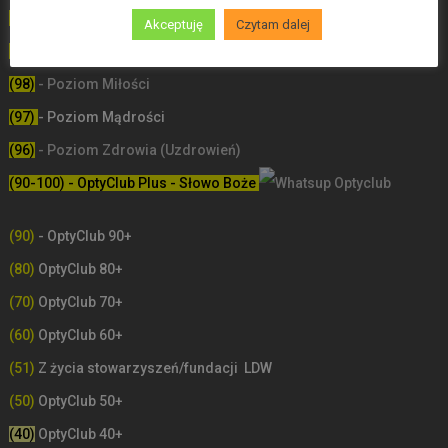
(100) - Bóg/Duch istnieje / JA JESTEM
Akceptuję
Czytam dalej
(99)
-
Poziom poświęceń LDW
(98)
- Poziom Miłości
(97)
- Poziom Mądrości
(96)
- Poziom Zdrowia (Uzdrowień)
(90-100) - OptyClub Plus
- Słowo Boże
(90)
- OptyClub 90+
(80)
OptyClub 80+
(70)
OptyClub 70+
(60)
OptyClub 60+
(51)
Z życia stowarzyszeń/fundacji LDW
(50)
OptyClub 50+
(40)
OptyClub 40+