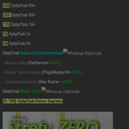
(30)
OptyClub 30+
(20)
OptyClub 20+
(10)
OptyClub 10+
(5)
OptyClub 5+
(0)
OptyClub 0+
OptyClub
Natura Rzeczywistości
- Mapa nieba
(Stellarium -
LIVE)
- Radar samolotowy
(FlightRadar24 -
LIVE)
- Aktualna pogoda
(Sky-Radar -
LIVE)
OptyClub
Moto-Tech
(0-100) OptyClub Homo Sapiens