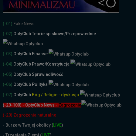
(-01)
Fake News
(-02)
OptyClub Teorie spiskowe
/Przepowiednie
(-03)
OptyClub Finanse
(-04)
OptyClub Prawo/Konstytucja
(-05)
OptyClub Sprawiedliwość
(-06)
OptyClub Polityka
(-07)
OptyClub
Bóg / Religie - dyskusja
(-20-100) - OptyClub News
-
Zagrożenia
(-20) Zagrożenia naturalne
-
Burze w Twojej okolicy (
LIVE
)
- Trzęsienia Ziemi (
LIVE
)