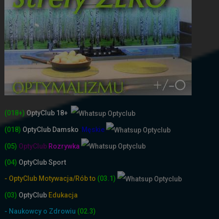
(018+)
OptyClub 18+
(018)
OptyClub
Damsko
-
Męskie
(05)
OptyClub
Rozrywka
(04)
OptyClub Sport
- OptyClub Motywacja/Rób to
(03.1)
(03)
OptyClub
Edukacja
- Naukowcy o Zdrowiu
(02.3)