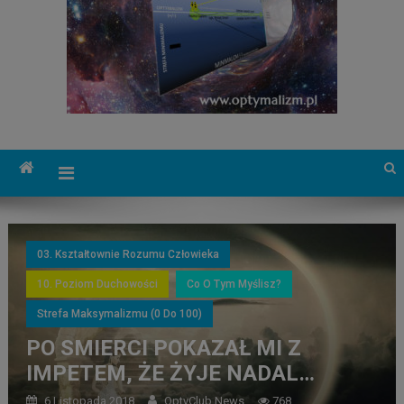
03. Kształtownie Rozumu Człowieka
10. Poziom Duchowości
Co O Tym Myślisz?
Strefa Maksymalizmu (0 Do 100)
PO SMIERCI POKAZAŁ MI Z
IMPETEM, ŻE ŻYJE NADAL…
6 Listopada 2018
OptyClub News
768