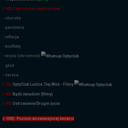
(-60) Zagrożenia cywilizacyjne
- choroby
- pandemia
- inflacja
- konflikty
- wojna (obronność)
- głód
- zaraza
(-70)
OptyClub Ludzie Złej Woli - Filmy
(
-80)
Bądź świadom (filmy)
(-90)
Ostrzeżenie/Drugie życie:
(-100)- Poziom wcześniejszej śmierci