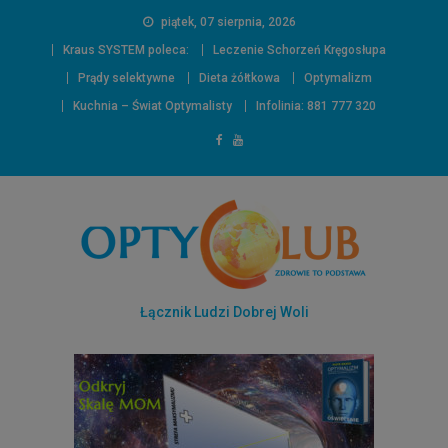
piątek, 07 sierpnia, 2026
Kraus SYSTEM poleca:
Leczenie Schorzeń Kręgosłupa
Prądy selektywne
Dieta żółtkowa
Optymalizm
Kuchnia – Świat Optymalisty
Infolinia: 881 777 320
Łącznik Ludzi Dobrej Woli