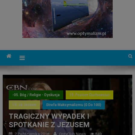
-05. Bóg / Religie - Dyskusja
10. Poziom Duchowości
19. Ja Jestem
Strefa Maksymalizmu (0 Do 100)
TRAGICZNY WYPADEK I
SPOTKANIE Z JEZUSEM
2 Października 2018
OptyClub News
849