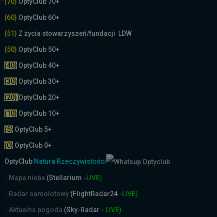
(70)
OptyClub 70+
(60)
OptyClub 60+
(51)
Z życia stowarzyszeń/fundacji LDW
(50)
OptyClub 50+
(40)
OptyClub 40+
(30)
OptyClub 30+
(20)
OptyClub 20+
(10)
OptyClub 10+
(5)
OptyClub 5+
(0)
OptyClub 0+
OptyClub
Natura Rzeczywistości
- Mapa nieba
(Stellarium -
LIVE)
- Radar samolotowy
(FlightRadar24 -
LIVE)
- Aktualna pogoda
(Sky-Radar -
LIVE)