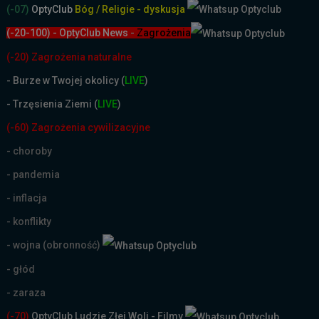
(-07)
OptyClub
Bóg / Religie - dyskusja
(-20-100) - OptyClub News
-
Zagrożenia
(-20) Zagrożenia naturalne
-
Burze w Twojej okolicy (
LIVE
)
- Trzęsienia Ziemi (
LIVE
)
(-60) Zagrożenia cywilizacyjne
- choroby
- pandemia
- inflacja
- konflikty
- wojna (obronność)
- głód
- zaraza
(-70)
OptyClub Ludzie Złej Woli - Filmy