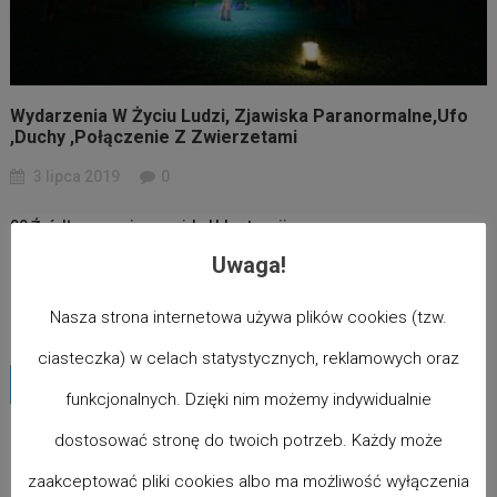
Wydarzenia W Życiu Ludzi, Zjawiska Paranormalne,ufo
,duchy ,połączenie Z Zwierzetami
3 lipca 2019
0
00 Źródło : aron jasnowidz Udostępnij
Uwaga!
Nasza strona internetowa używa plików cookies (tzw.
ciasteczka) w celach statystycznych, reklamowych oraz
Udostępnij
funkcjonalnych. Dzięki nim możemy indywidualnie
dostosować stronę do twoich potrzeb. Każdy może
zaakceptować pliki cookies albo ma możliwość wyłączenia