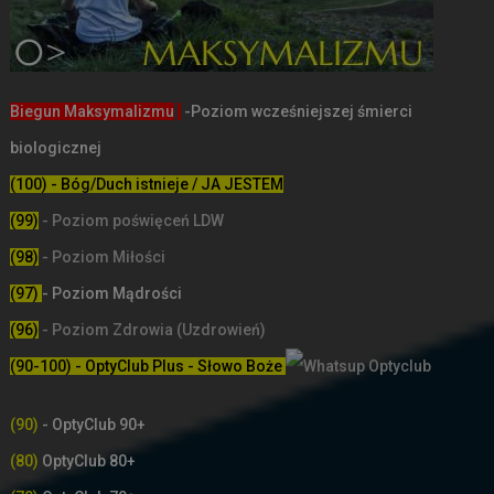
Biegun Maksymalizmu
-Poziom wcześniejszej śmierci
biologicznej
(100) - Bóg/Duch istnieje / JA JESTEM
(99)
-
Poziom poświęceń LDW
(98)
- Poziom Miłości
(97)
- Poziom Mądrości
(96)
- Poziom Zdrowia (Uzdrowień)
(90-100) - OptyClub Plus
- Słowo Boże
(90)
- OptyClub 90+
(80)
OptyClub 80+