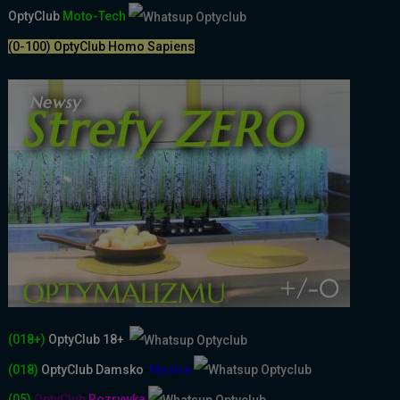
OptyClub
Moto-Tech
(0-100) OptyClub Homo Sapiens
(018+)
OptyClub 18+
(018)
OptyClub
Damsko
-
Męskie
(05)
OptyClub
Rozrywka