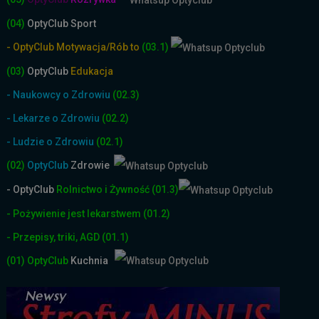
(04)
OptyClub Sport
- OptyClub Motywacja/Rób to
(03.1)
(03)
OptyClub
Edukacja
- Naukowcy o Zdrowiu
(02.3)
- Lekarze o Zdrowiu
(02.2)
- Ludzie o Zdrowiu
(02.1)
(02)
OptyClub
Zdrowie
- OptyClub
Rolnictwo i Żyw
ność
(01.3)
- Pożywienie jest lekarstwem
(01.2)
- Przepisy, triki, AGD
(01.1)
(01)
OptyClub
Kuchnia