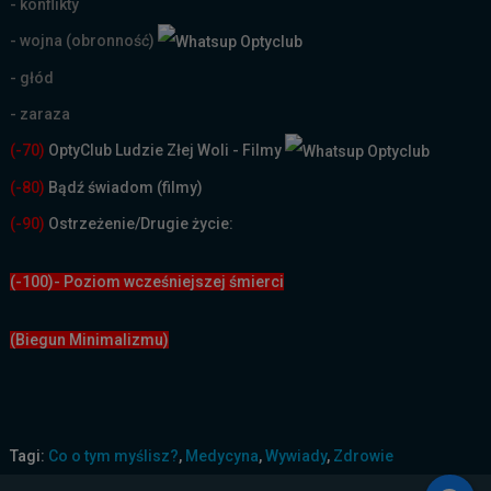
- konflikty
- wojna (obronność)
- głód
- zaraza
(-70)
OptyClub Ludzie Złej Woli - Filmy
(
-80)
Bądź świadom (filmy)
(-90)
Ostrzeżenie/Drugie życie:
(-100)- Poziom wcześniejszej śmierci
(Biegun Minimalizmu)
Tagi:
Co o tym myślisz?
,
Medycyna
,
Wywiady
,
Zdrowie