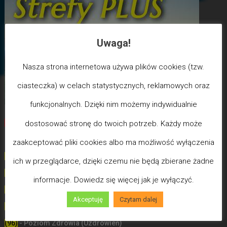
Uwaga!
Nasza strona internetowa używa plików cookies (tzw.
ciasteczka) w celach statystycznych, reklamowych oraz
funkcjonalnych. Dzięki nim możemy indywidualnie
Biegun Maksymalizmu
-Poziom wcześniejszej śmierci
dostosować stronę do twoich potrzeb. Każdy może
biologicznej
zaakceptować pliki cookies albo ma możliwość wyłączenia
(100) - Bóg/Duch istnieje / JA JESTEM
ich w przeglądarce, dzięki czemu nie będą zbierane żadne
(99)
-
Poziom poświęceń LDW
informacje. Dowiedz się więcej jak je wyłączyć.
(98)
- Poziom Miłości
Akceptuję
Czytam dalej
(97)
- Poziom Mądrości
(96)
- Poziom Zdrowia (Uzdrowień)