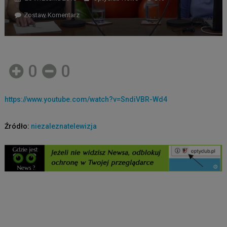
Zostaw Komentarz
0
0
https://www.youtube.com/watch?v=SndiVBR-Wd4
Źródło:
niezaleznatelewizja