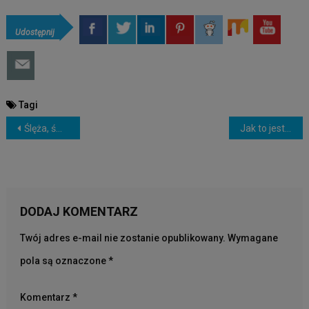
Udostępnij
Tagi
NAWIGACJA
Ślęża, święta góra Słowian# 2 – Swaróg, kamienne rzeźby i kult religjny
Jak to jest zrobione: The Walking Dead
WPISU
DODAJ KOMENTARZ
Twój adres e-mail nie zostanie opublikowany.
Wymagane
pola są oznaczone
*
Komentarz
*