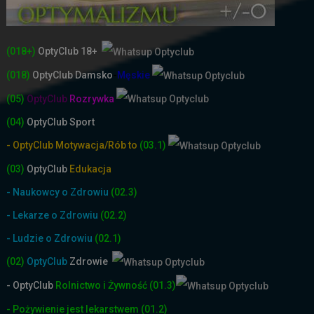
(018+)
OptyClub 18+
(018)
OptyClub
Damsko
-
Męskie
(05)
OptyClub
Rozrywka
(04)
OptyClub Sport
- OptyClub Motywacja/Rób to
(03.1)
(03)
OptyClub
Edukacja
- Naukowcy o Zdrowiu
(02.3)
- Lekarze o Zdrowiu
(02.2)
- Ludzie o Zdrowiu
(02.1)
(02)
OptyClub
Zdrowie
- OptyClub
Rolnictwo i Żyw
ność
(01.3)
- Pożywienie jest lekarstwem
(01.2)