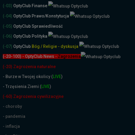
(-03)
OptyClub Finanse
(-04)
OptyClub Prawo/Konstytucja
(-05)
OptyClub Sprawiedliwość
(-06)
OptyClub Polityka
(-07)
OptyClub
Bóg / Religie - dyskusja
(-20-100) - OptyClub News
-
Zagrożenia
(-20) Zagrożenia naturalne
-
Burze w Twojej okolicy (
LIVE
)
- Trzęsienia Ziemi (
LIVE
)
(-60) Zagrożenia cywilizacyjne
- choroby
- pandemia
- inflacja