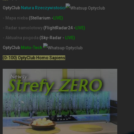
OptyClub
Natura Rzeczywistości
- Mapa nieba
(Stellarium -
LIVE)
- Radar samolotowy
(FlightRadar24 -
LIVE)
- Aktualna pogoda
(Sky-Radar -
LIVE)
OptyClub
Moto-Tech
(0-100) OptyClub Homo Sapiens