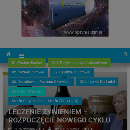
01. Poziom Kuchni
01.2. Pożywienie Jest Lekarstwem
02. Poziom Zdrowia
02.1. Ludzie O Zdrowiu
03. Kształtownie Rozumu Człowieka
03.4. Ludzie Dla Ludzi
Co O Tym Myślisz?
Strefa Optymalizmu - Strefa ZERO (+/-0)
LECZENIE ŻYWIENIEM –
ROZPOCZĘCIE NOWEGO CYKLU
20 Września 2018
OptyClub News
819