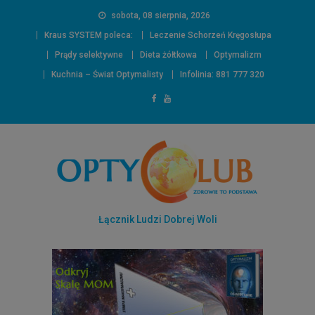
sobota, 08 sierpnia, 2026
Kraus SYSTEM poleca:
Leczenie Schorzeń Kręgosłupa
Prądy selektywne
Dieta żółtkowa
Optymalizm
Kuchnia – Świat Optymalisty
Infolinia: 881 777 320
Łącznik Ludzi Dobrej Woli