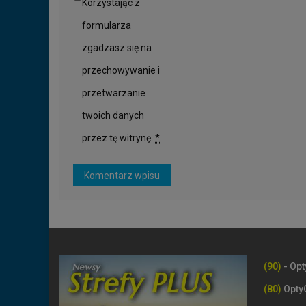
Korzystając z
formularza
zgadzasz się na
przechowywanie i
przetwarzanie
twoich danych
przez tę witrynę.
*
(90)
- Opt
(80)
Opty