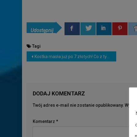
Udostępnij
Tagi
NAWIGACJA
Kostka masła już po 7 złotych! Co z tym robić? Agnieszka Zell
WPISU
DODAJ KOMENTARZ
Twój adres e-mail nie zostanie opublikowany.
Wymag
Komentarz
*
m