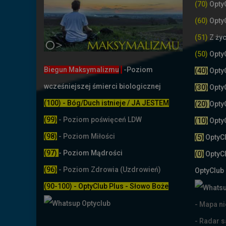
(70)
Opty
(60)
Opty
(51)
Z życ
(50)
Opty
Biegun Maksymalizmu
-Poziom
(40)
Opty
wcześniejszej śmierci biologicznej
(30)
Opty
(100) - Bóg/Duch istnieje / JA JESTEM
(20)
Opty
(99)
-
Poziom poświęceń LDW
(10)
Opty
(98)
- Poziom Miłości
(5)
OptyC
(97)
- Poziom Mądrości
(0)
OptyC
(96)
- Poziom Zdrowia (Uzdrowień)
OptyClub
(90-100) - OptyClub Plus
- Słowo Boże
- Mapa n
- Radar 