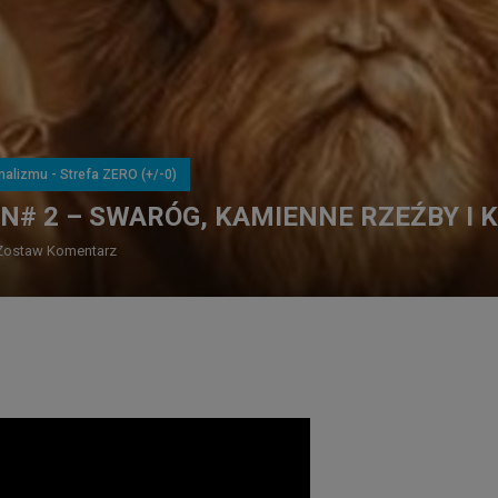
malizmu - Strefa ZERO (+/-0)
N# 2 – SWARÓG, KAMIENNE RZEŹBY I 
Zostaw Komentarz