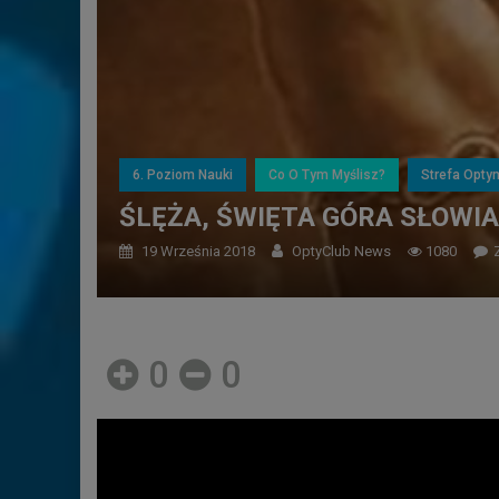
6. Poziom Nauki
Co O Tym Myślisz?
Strefa Opty
ŚLĘŻA, ŚWIĘTA GÓRA SŁOWIA
19 Września 2018
OptyClub News
1080
0
0