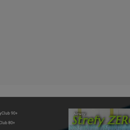
yClub 90+
Club 80+