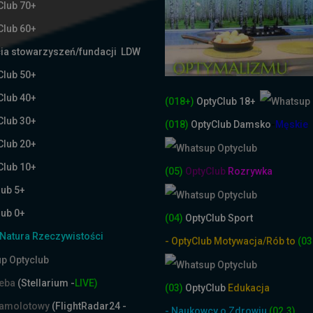
Club 70+
Club 60+
ia stowarzyszeń/fundacji LDW
Club 50+
Club 40+
(018+)
OptyClub 18+
Club 30+
(018)
OptyClub
Damsko
-
Męskie
Club 20+
Club 10+
(05)
OptyClub
Rozrywka
lub 5+
lub 0+
(04)
OptyClub Sport
Natura Rzeczywistości
- OptyClub Motywacja/Rób to
(03
ieba
(Stellarium -
LIVE)
(03)
OptyClub
Edukacja
samolotowy
(FlightRadar24 -
- Naukowcy o Zdrowiu
(02.3)