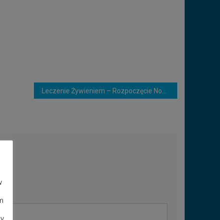
Leczenie Żywieniem – Rozpoczęcie Nowego Cyklu
w
m
dy