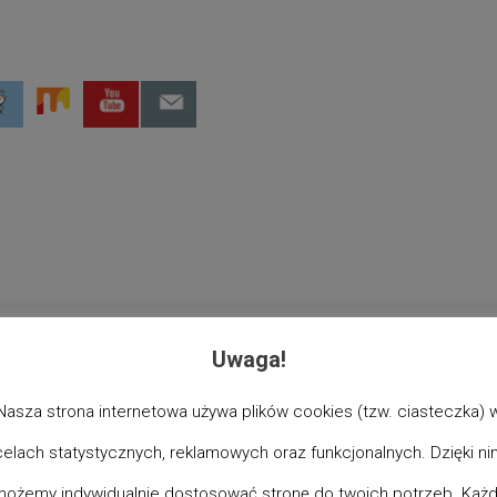
Uwaga!
ane pola są oznaczone
*
Nasza strona internetowa używa plików cookies (tzw. ciasteczka) 
celach statystycznych, reklamowych oraz funkcjonalnych. Dzięki ni
ożemy indywidualnie dostosować stronę do twoich potrzeb. Każ