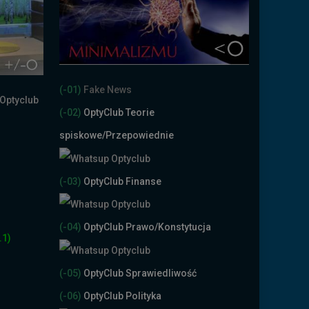
(-01)
Fake News
(-02)
OptyClub Teorie
spiskowe
/Przepowiednie
(-03)
OptyClub Finanse
(-04)
OptyClub Prawo/Konstytucja
.1)
(-05)
OptyClub Sprawiedliwość
(-06)
OptyClub Polityka