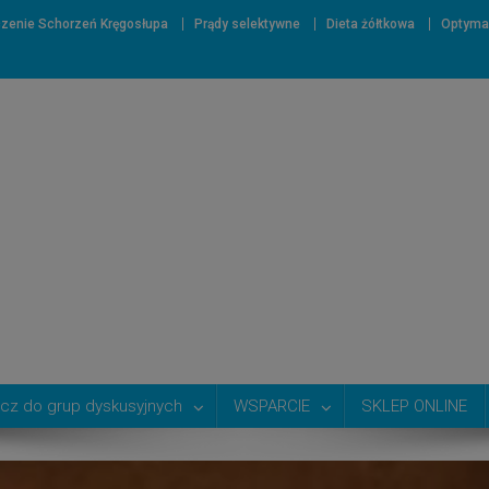
zenie Schorzeń Kręgosłupa
Prądy selektywne
Dieta żółtkowa
Optyma
cz do grup dyskusyjnych
WSPARCIE
SKLEP ONLINE