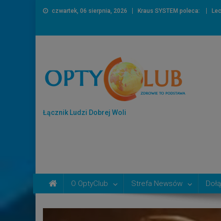
czwartek, 06 sierpnia, 2026
Kraus SYSTEM poleca:
Lec
Łącznik Ludzi Dobrej Woli
O OptyClub
Strefa Newsów
Dołą