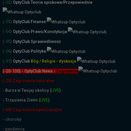
(-02)
OptyClub Teorie spiskowe
/Przepowiednie
(-03)
OptyClub Finanse
(-04)
OptyClub Prawo/Konstytucja
(-05)
OptyClub Sprawiedliwość
(-06)
OptyClub Polityka
(-07)
OptyClub
Bóg / Religie - dyskusja
(-20-100) - OptyClub News
-
Zagrożenia
(-20) Zagrożenia naturalne
-
Burze w Twojej okolicy (
LIVE
)
- Trzęsienia Ziemi (
LIVE
)
(-60) Zagrożenia cywilizacyjne
- choroby
- pandemia