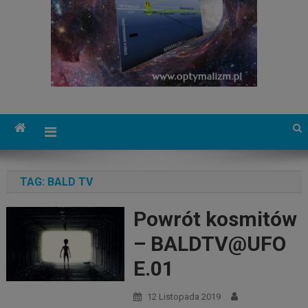
TAG:
BALD TV
Powrót kosmitów
– BALDTV@UFO
E.01
12 Listopada 2019