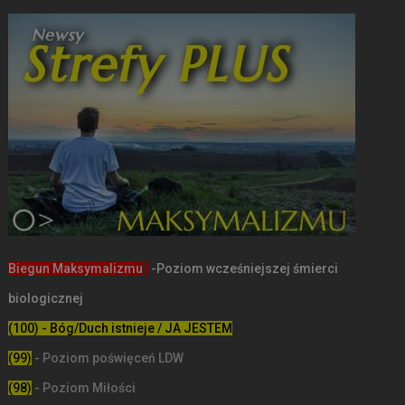
Biegun Maksymalizmu
-Poziom wcześniejszej śmierci
biologicznej
(100) - Bóg/Duch istnieje / JA JESTEM
(99)
-
Poziom poświęceń LDW
(98)
- Poziom Miłości