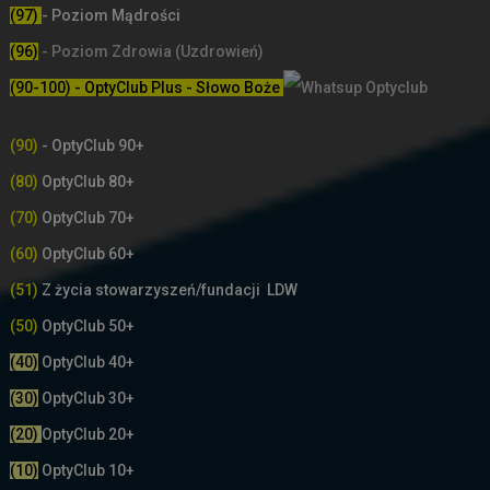
(97)
- Poziom Mądrości
(96)
- Poziom Zdrowia (Uzdrowień)
(90-100) - OptyClub Plus
- Słowo Boże
(90)
- OptyClub 90+
(80)
OptyClub 80+
(70)
OptyClub 70+
(60)
OptyClub 60+
(51)
Z życia stowarzyszeń/fundacji LDW
(50)
OptyClub 50+
(40)
OptyClub 40+
(30)
OptyClub 30+
(20)
OptyClub 20+
(10)
OptyClub 10+