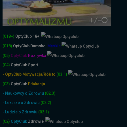
(018+)
OptyClub 18+
(018)
OptyClub
Damsko
-
Męskie
(05)
OptyClub
Rozrywka
(04)
OptyClub Sport
- OptyClub Motywacja/Rób to
(03.1)
(03)
OptyClub
Edukacja
- Naukowcy o Zdrowiu
(02.3)
- Lekarze o Zdrowiu
(02.2)
- Ludzie o Zdrowiu
(02.1)
(02)
OptyClub
Zdrowie