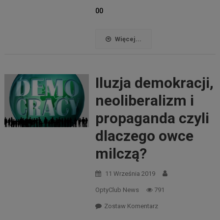
00
Więcej...
Iluzja demokracji,
neoliberalizm i
propaganda czyli
dlaczego owce
milczą?
11 Września 2019
OptyClub News
791
Zostaw Komentarz