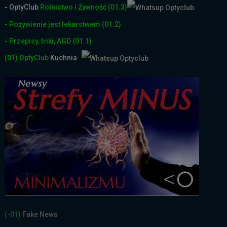
- OptyClub
Rolnictwo i Żyw
ność
(01.3)
- Pożywienie jest lekarstwem
(01.2)
- Przepisy, triki, AGD
(01.1)
(01)
OptyClub
Kuchnia
(-01)
Fake News