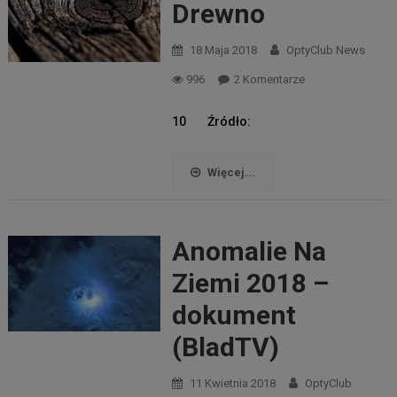
Drewno
18 Maja 2018
OptyClub News
Do
996
2 Komentarze
Księżycowe
10 Źródło:
Drewno
Więcej...
Anomalie Na
Ziemi 2018 –
dokument
(BladTV)
11 Kwietnia 2018
OptyClub