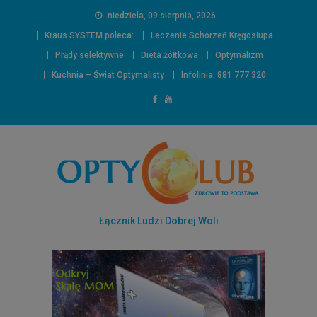
niedziela, 09 sierpnia, 2026
Kraus SYSTEM poleca:
Leczenie Schorzeń Kręgosłupa
Prądy selektywne
Dieta żółtkowa
Optymalizm
Kuchnia – Świat Optymalisty
Infolinia: 881 777 320
Łącznik Ludzi Dobrej Woli