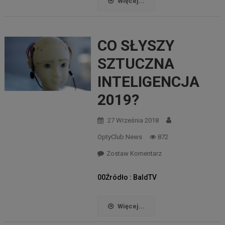
Więcej...
CO SŁYSZY
SZTUCZNA
INTELIGENCJA
2019?
27 Września 2018
OptyClub News
872
Zostaw Komentarz
00Źródło : BaldTV
Więcej...