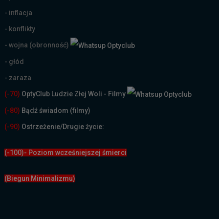
- inflacja
- konflikty
- wojna (obronność)
- głód
- zaraza
(-70)
OptyClub Ludzie Złej Woli - Filmy
(
-80)
Bądź świadom (filmy)
(-90)
Ostrzeżenie/Drugie życie:
(-100)- Poziom wcześniejszej śmierci
(Biegun Minimalizmu)