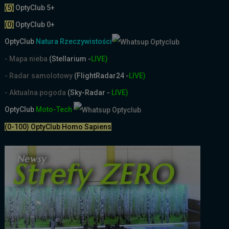
(5)
OptyClub 5+
(0)
OptyClub 0+
OptyClub
Natura Rzeczywistości
- Mapa nieba
(Stellarium -
LIVE)
- Radar samolotowy
(FlightRadar24 -
LIVE)
- Aktualna pogoda
(Sky-Radar -
LIVE)
OptyClub
Moto-Tech
(0-100) OptyClub Homo Sapiens