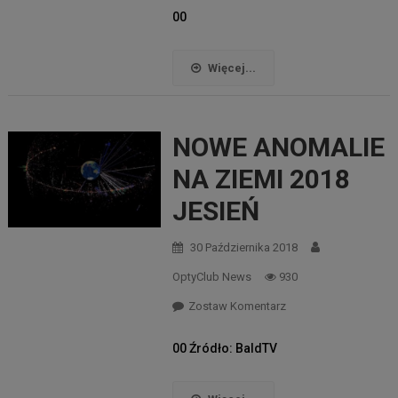
00
Więcej...
NOWE ANOMALIE
NA ZIEMI 2018
JESIEŃ
30 Października 2018
OptyClub News
930
Zostaw Komentarz
00 Źródło: BaldTV