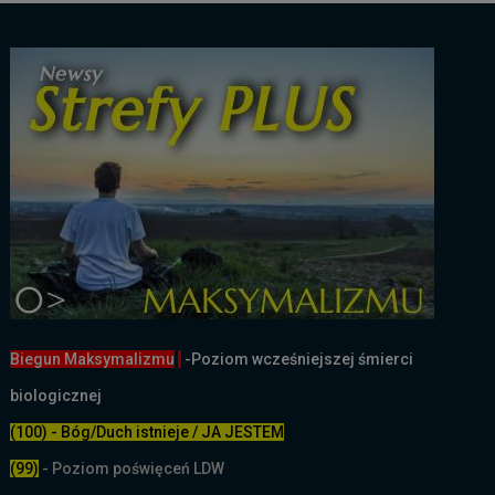
Biegun Maksymalizmu
-Poziom wcześniejszej śmierci
biologicznej
(100) - Bóg/Duch istnieje / JA JESTEM
(99)
-
Poziom poświęceń LDW