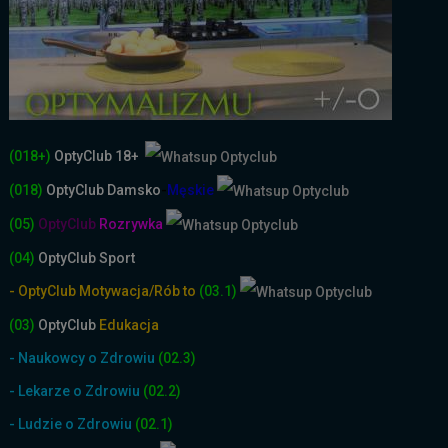
(018+)
OptyClub 18+
(018)
OptyClub
Damsko
-
Męskie
(05)
OptyClub
Rozrywka
(04)
OptyClub Sport
- OptyClub Motywacja/Rób to
(03.1)
(03)
OptyClub
Edukacja
- Naukowcy o Zdrowiu
(02.3)
- Lekarze o Zdrowiu
(02.2)
- Ludzie o Zdrowiu
(02.1)