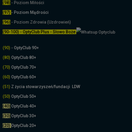
(98)
- Poziom Miłości
(97)
- Poziom Mądrości
(96)
- Poziom Zdrowia (Uzdrowień)
(90-100) - OptyClub Plus
- Słowo Boże
(90)
- OptyClub 90+
(80)
OptyClub 80+
(70)
OptyClub 70+
(60)
OptyClub 60+
(51)
Z życia stowarzyszeń/fundacji LDW
(50)
OptyClub 50+
(40)
OptyClub 40+
(30)
OptyClub 30+
(20)
OptyClub 20+