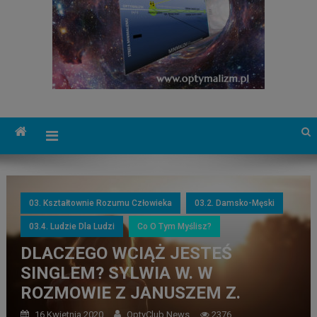
03. Kształtownie Rozumu Człowieka
03.2. Damsko-Męski
03.4. Ludzie Dla Ludzi
Co O Tym Myślisz?
DLACZEGO WCIĄŻ JESTEŚ
SINGLEM? SYLWIA W. W
ROZMOWIE Z JANUSZEM Z.
16 Kwietnia 2020
OptyClub News
2376