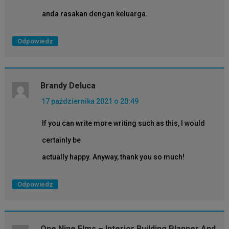
anda rasakan dengan keluarga.
Odpowiedz
Brandy Deluca
17 października 2021 o 20:49
If you can write more writing such as this, I would
certainly be
actually happy. Anyway, thank you so much!
Odpowiedz
One Nine Elms – Interior Building Planner And