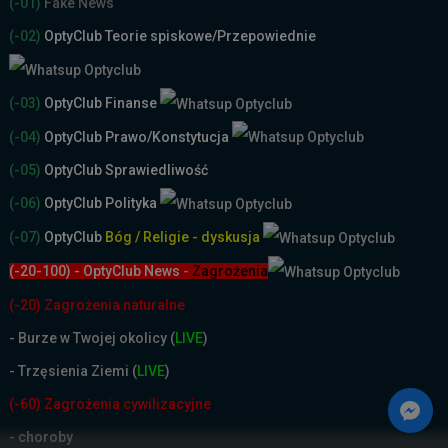
(-01)
Fake News
(-02)
OptyClub Teorie spiskowe
/Przepowiednie
(-03)
OptyClub Finanse
(-04)
OptyClub Prawo/Konstytucja
(-05)
OptyClub Sprawiedliwość
(-06)
OptyClub Polityka
(-07)
OptyClub
Bóg / Religie - dyskusja
(-20-100) - OptyClub News
-
Zagrożenia
(-20) Zagrożenia naturalne
-
Burze w Twojej okolicy (
LIVE
)
- Trzęsienia Ziemi (
LIVE
)
(-60) Zagrożenia cywilizacyjne
- choroby