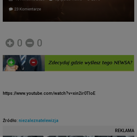
Do
23 Komentarze
Dlaczego
Wciąż
Jesteś
0
0
Singlem?
Sylwia
W.
W
Rozmowie
https://www.youtube.com/watch?v=xin2ir0TloE
Z
Januszem
Z.
Źródło:
niezaleznatelewizja
REKLAMA