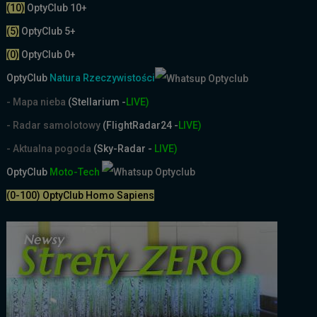
(10)
OptyClub 10+
(5)
OptyClub 5+
(0)
OptyClub 0+
OptyClub
Natura Rzeczywistości
- Mapa nieba
(Stellarium -
LIVE)
- Radar samolotowy
(FlightRadar24 -
LIVE)
- Aktualna pogoda
(Sky-Radar -
LIVE)
OptyClub
Moto-Tech
(0-100) OptyClub Homo Sapiens