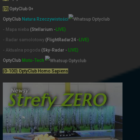
(0)
OptyClub 0+
OptyClub
Natura Rzeczywistości
- Mapa nieba
(Stellarium -
LIVE)
- Radar samolotowy
(FlightRadar24 -
LIVE)
- Aktualna pogoda
(Sky-Radar -
LIVE)
OptyClub
Moto-Tech
(0-100) OptyClub Homo Sapiens