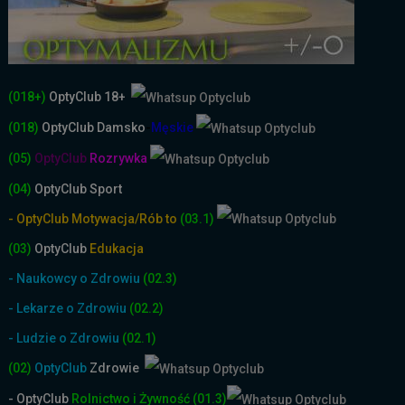
(018+)
OptyClub 18+
(018)
OptyClub
Damsko
-
Męskie
(05)
OptyClub
Rozrywka
(04)
OptyClub Sport
- OptyClub Motywacja/Rób to
(03.1)
(03)
OptyClub
Edukacja
- Naukowcy o Zdrowiu
(02.3)
- Lekarze o Zdrowiu
(02.2)
- Ludzie o Zdrowiu
(02.1)
(02)
OptyClub
Zdrowie
- OptyClub
Rolnictwo i Żyw
ność
(01.3)