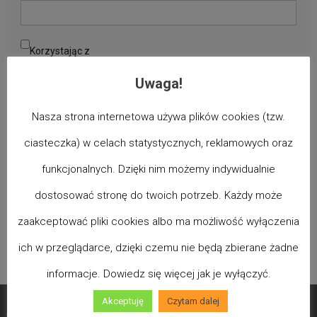
Korzystając z
formularza
Uwaga!
zgadzasz się na
Nasza strona internetowa używa plików cookies (tzw.
przechowywanie i
ciasteczka) w celach statystycznych, reklamowych oraz
przetwarzanie
twoich danych
funkcjonalnych. Dzięki nim możemy indywidualnie
przez tę witrynę.
*
dostosować stronę do twoich potrzeb. Każdy może
zaakceptować pliki cookies albo ma możliwość wyłączenia
ich w przeglądarce, dzięki czemu nie będą zbierane żadne
informacje. Dowiedz się więcej jak je wyłączyć.
Akceptuję
Czytam dalej