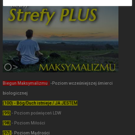
Biegun Maksymalizmu
-Poziom wcześniejszej śmierci
biologicznej
(100) - Bóg/Duch istnieje / JA JESTEM
(99)
-
Poziom poświęceń LDW
(98)
- Poziom Miłości
(97)
- Poziom Mądrości