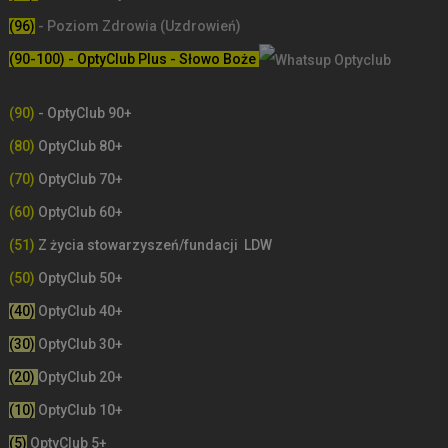
(96)
- Poziom Zdrowia (Uzdrowień)
(90-100) - OptyClub Plus
- Słowo Boże
(90)
- OptyClub 90+
(80)
OptyClub 80+
(70)
OptyClub 70+
(60)
OptyClub 60+
(51)
Z życia stowarzyszeń/fundacji LDW
(50)
OptyClub 50+
(40)
OptyClub 40+
(30)
OptyClub 30+
(20)
OptyClub 20+
(10)
OptyClub 10+
(5)
OptyClub 5+