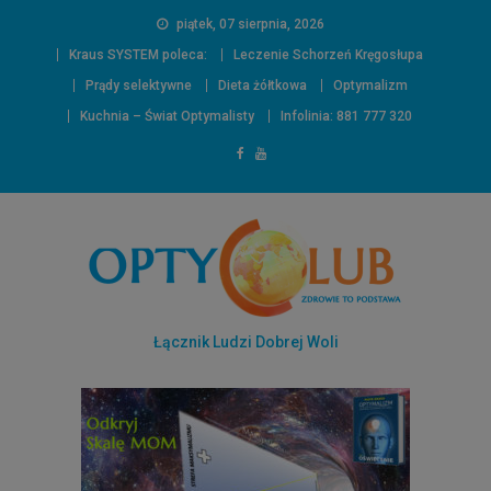
piątek, 07 sierpnia, 2026
Kraus SYSTEM poleca:
Leczenie Schorzeń Kręgosłupa
Prądy selektywne
Dieta żółtkowa
Optymalizm
Kuchnia – Świat Optymalisty
Infolinia: 881 777 320
Łącznik Ludzi Dobrej Woli