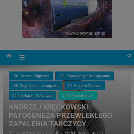
-50. Poziom Zagrożeń
-60. Pomagamy / Rozwiązania
-90. Zagrożenia - Uwaga Na
02. Poziom Zdrowia
02.2. Lekarze O Zdrowiu
Co O Tym Myślisz?
ANDRZEJ WIĘCKOWSKI:
PATOGENEZA PRZEWLEKŁEGO
ZAPALENIA TARCZYCY
30 Października 2019
OptyClub News
779