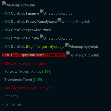
(-03)
OptyClub Finanse
(-04)
OptyClub Prawo/Konstytucja
(-05)
OptyClub Sprawiedliwość
(-06)
OptyClub Polityka
(-07)
OptyClub
Bóg / Religie - dyskusja
(-20-100) - OptyClub News
-
Zagrożenia
(-20) Zagrożenia naturalne
-
Burze w Twojej okolicy (
LIVE
)
- Trzęsienia Ziemi (
LIVE
)
(-60) Zagrożenia cywilizacyjne
- choroby
- pandemia