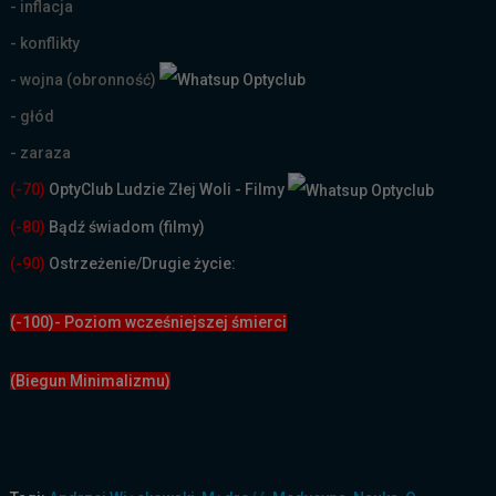
- inflacja
- konflikty
- wojna (obronność)
- głód
- zaraza
(-70)
OptyClub Ludzie Złej Woli - Filmy
(
-80)
Bądź świadom (filmy)
(-90)
Ostrzeżenie/Drugie życie:
(-100)- Poziom wcześniejszej śmierci
(Biegun Minimalizmu)