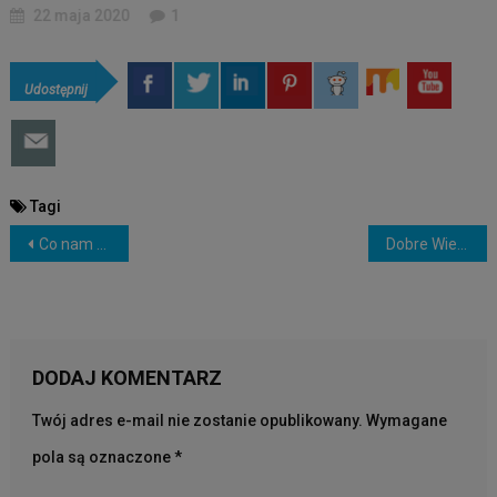
22 maja 2020
1
Udostępnij
Tagi
NAWIGACJA
Co nam się nie podoba w Kościele Katolickim?
Dobre Wieści – Roman Nacht – Poznajemy siebie
WPISU
DODAJ KOMENTARZ
Twój adres e-mail nie zostanie opublikowany.
Wymagane
pola są oznaczone
*