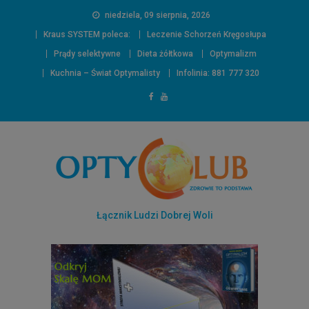
niedziela, 09 sierpnia, 2026
Kraus SYSTEM poleca:
Leczenie Schorzeń Kręgosłupa
Prądy selektywne
Dieta żółtkowa
Optymalizm
Kuchnia – Świat Optymalisty
Infolinia: 881 777 320
Łącznik Ludzi Dobrej Woli