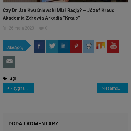
Czy Dr Jan Kwaśniewski Miał Rację? – Józef Kraus
Akademia Zdrowia Arkadia “Kraus”
26 maja 2023
0
Udostępnij
Tagi
NAWIGACJA
7 sygnałów, że ktoś cię śledzi (i jak się z tym uporać)
Niesamowite pomysły, które unowocześnią Twój dom 6
WPISU
DODAJ KOMENTARZ