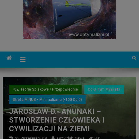
-02. Teorie Spiskowe / Przepowiednie
Co O Tym Myślisz?
Strefa MINUS - Minimalizmu (-100 Do 0)
JAROSŁAW D.- ANUNAKI –
STWORZENIE CZŁOWIEKA I
CYWILIZACJI NA ZIEMI
23 Września 2019
OptyClub News
801