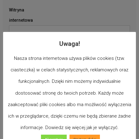
Witryna
internetowa
Uwaga!
Korzystając z
formularza
Nasza strona internetowa używa plików cookies (tzw.
zgadzasz się na
ciasteczka) w celach statystycznych, reklamowych oraz
przechowywanie i
funkcjonalnych. Dzięki nim możemy indywidualnie
przetwarzanie
dostosować stronę do twoich potrzeb. Każdy może
twoich danych
zaakceptować pliki cookies albo ma możliwość wyłączenia
przez tę witrynę.
*
ich w przeglądarce, dzięki czemu nie będą zbierane żadne
informacje. Dowiedz się więcej jak je wyłączyć.