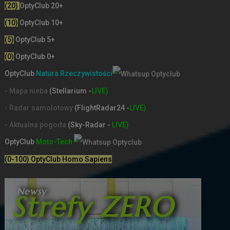
(20)
OptyClub 20+
(10)
OptyClub 10+
(5)
OptyClub 5+
(0)
OptyClub 0+
OptyClub
Natura Rzeczywistości
- Mapa nieba
(Stellarium -
LIVE)
- Radar samolotowy
(FlightRadar24 -
LIVE)
- Aktualna pogoda
(Sky-Radar -
LIVE)
OptyClub
Moto-Tech
(0-100) OptyClub Homo Sapiens