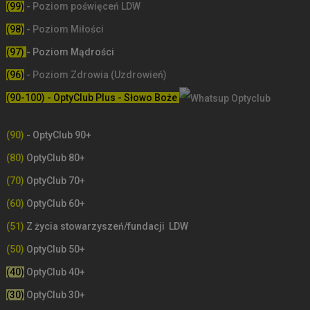
(99)
-
Poziom poświęceń LDW
(98)
- Poziom Miłości
(97)
- Poziom Mądrości
(96)
- Poziom Zdrowia (Uzdrowień)
(90-100) - OptyClub Plus
- Słowo Boże
(90)
- OptyClub 90+
(80)
OptyClub 80+
(70)
OptyClub 70+
(60)
OptyClub 60+
(51)
Z życia stowarzyszeń/fundacji LDW
(50)
OptyClub 50+
(40)
OptyClub 40+
(30)
OptyClub 30+