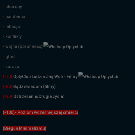
- choroby
- pandemia
- inflacja
- konflikty
- wojna (obronność)
- głód
- zaraza
(-70)
OptyClub Ludzie Złej Woli - Filmy
(
-80)
Bądź świadom (filmy)
(-90)
Ostrzeżenie/Drugie życie:
(-100)- Poziom wcześniejszej śmierci
(Biegun Minimalizmu)