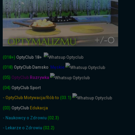
(018+)
OptyClub 18+
(018)
OptyClub
Damsko
-
Męskie
(05)
OptyClub
Rozrywka
(04)
OptyClub Sport
- OptyClub Motywacja/Rób to
(03.1)
(03)
OptyClub
Edukacja
- Naukowcy o Zdrowiu
(02.3)
- Lekarze o Zdrowiu
(02.2)