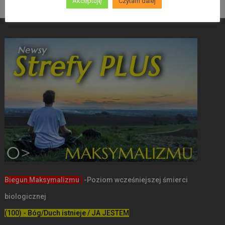
Akceptuję
Czytam dalej
Biegun Maksymalizmu
-Poziom wcześniejszej śmierci
biologicznej
(100) - Bóg/Duch istnieje / JA JESTEM