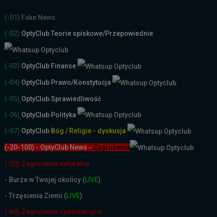
(-01)
Fake News
(-02)
OptyClub Teorie spiskowe
/Przepowiednie
(-03)
OptyClub Finanse
(-04)
OptyClub Prawo/Konstytucja
(-05)
OptyClub Sprawiedliwość
(-06)
OptyClub Polityka
(-07)
OptyClub
Bóg / Religie - dyskusja
(-20-100) - OptyClub News
-
Zagrożenia
(-20) Zagrożenia naturalne
-
Burze w Twojej okolicy (
LIVE
)
- Trzęsienia Ziemi (
LIVE
)
(-60) Zagrożenia cywilizacyjne