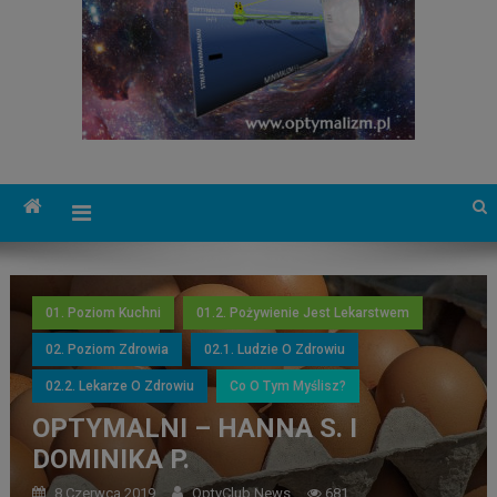
01. Poziom Kuchni
01.2. Pożywienie Jest Lekarstwem
02. Poziom Zdrowia
02.1. Ludzie O Zdrowiu
02.2. Lekarze O Zdrowiu
Co O Tym Myślisz?
OPTYMALNI – HANNA S. I
DOMINIKA P.
8 Czerwca 2019
OptyClub News
681