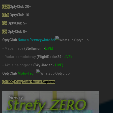
(20)
OptyClub 20+
(10)
OptyClub 10+
(5)
OptyClub 5+
(0)
OptyClub 0+
OptyClub
Natura Rzeczywistości
- Mapa nieba
(Stellarium -
LIVE)
- Radar samolotowy
(FlightRadar24 -
LIVE)
- Aktualna pogoda
(Sky-Radar -
LIVE)
OptyClub
Moto-Tech
(0-100) OptyClub Homo Sapiens