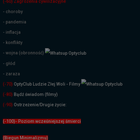
(-60) Zagrożenia cywilizacyjne
- choroby
- pandemia
- inflacja
- konflikty
- wojna (obronność)
- głód
- zaraza
(-70)
OptyClub Ludzie Złej Woli - Filmy
(
-80)
Bądź świadom (filmy)
(-90)
Ostrzeżenie/Drugie życie:
(-100)- Poziom wcześniejszej śmierci
(Biegun Minimalizmu)