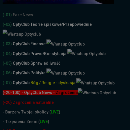
(-01)
Fake News
(-02)
OptyClub Teorie spiskowe
/Przepowiednie
(-03)
OptyClub Finanse
(-04)
OptyClub Prawo/Konstytucja
(-05)
OptyClub Sprawiedliwość
(-06)
OptyClub Polityka
(-07)
OptyClub
Bóg / Religie - dyskusja
(-20-100) - OptyClub News
-
Zagrożenia
(-20) Zagrożenia naturalne
-
Burze w Twojej okolicy (
LIVE
)
- Trzęsienia Ziemi (
LIVE
)