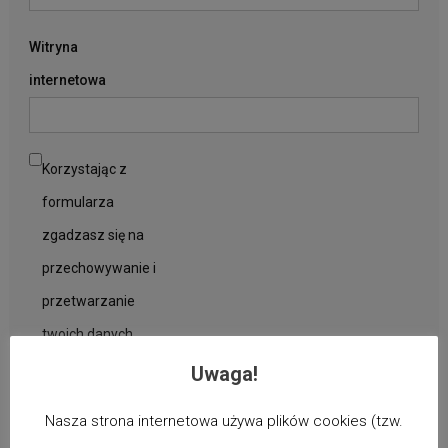
Witryna
internetowa
Korzystając z
formularza
zgadzasz się na
przechowywanie i
przetwarzanie
twoich danych
przez tę witrynę.
*
Uwaga!
Nasza strona internetowa używa plików cookies (tzw.