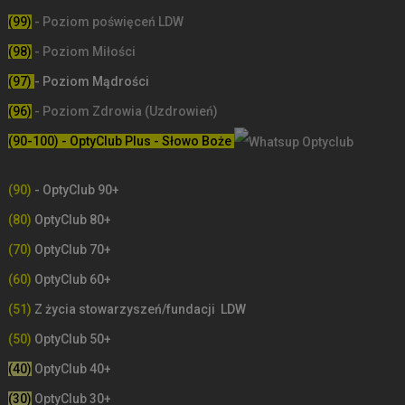
(99)
-
Poziom poświęceń LDW
(98)
- Poziom Miłości
(97)
- Poziom Mądrości
(96)
- Poziom Zdrowia (Uzdrowień)
(90-100) - OptyClub Plus
- Słowo Boże
(90)
- OptyClub 90+
(80)
OptyClub 80+
(70)
OptyClub 70+
(60)
OptyClub 60+
(51)
Z życia stowarzyszeń/fundacji LDW
(50)
OptyClub 50+
(40)
OptyClub 40+
(30)
OptyClub 30+