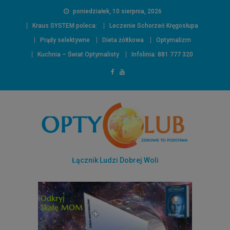
poniedziałek, 10 sierpnia, 2026
Kraus SYSTEM poleca:
Leczenie Schorzeń Kręgosłupa
Prądy selektywne
Dieta żółtkowa
Optymalizm
Kuchnia – Świat Optymalisty
Infolinia: 881 777 320
Łącznik Ludzi Dobrej Woli