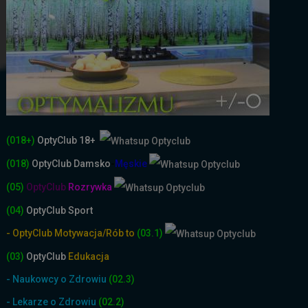
(018+)
OptyClub 18+
(018)
OptyClub
Damsko
-
Męskie
(05)
OptyClub
Rozrywka
(04)
OptyClub Sport
- OptyClub Motywacja/Rób to
(03.1)
(03)
OptyClub
Edukacja
- Naukowcy o Zdrowiu
(02.3)
- Lekarze o Zdrowiu
(02.2)