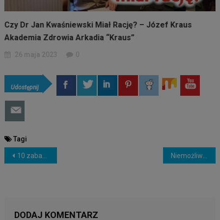
Czy Dr Jan Kwaśniewski Miał Rację? – Józef Kraus
Akademia Zdrowia Arkadia “Kraus”
26 maja 2023
0
Udostępnij
Tagi
NAWIGACJA
10 zabawnych żon i dziewczyn, które wygrywają w związku
Niemożliwe możliwe cz 1 “Cud uwolnienia”
WPISU
DODAJ KOMENTARZ