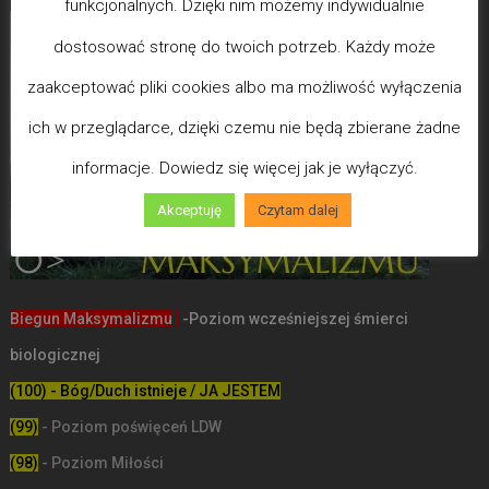
funkcjonalnych. Dzięki nim możemy indywidualnie
dostosować stronę do twoich potrzeb. Każdy może
zaakceptować pliki cookies albo ma możliwość wyłączenia
ich w przeglądarce, dzięki czemu nie będą zbierane żadne
informacje. Dowiedz się więcej jak je wyłączyć.
Akceptuję
Czytam dalej
Biegun Maksymalizmu
-Poziom wcześniejszej śmierci
biologicznej
(100) - Bóg/Duch istnieje / JA JESTEM
(99)
-
Poziom poświęceń LDW
(98)
- Poziom Miłości