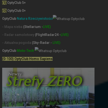
(5)
OptyClub 5+
(0)
OptyClub 0+
OptyClub
Natura Rzeczywistości
- Mapa nieba
(Stellarium -
LIVE)
- Radar samolotowy
(FlightRadar24 -
LIVE)
- Aktualna pogoda
(Sky-Radar -
LIVE)
OptyClub
Moto-Tech
(0-100) OptyClub Homo Sapiens