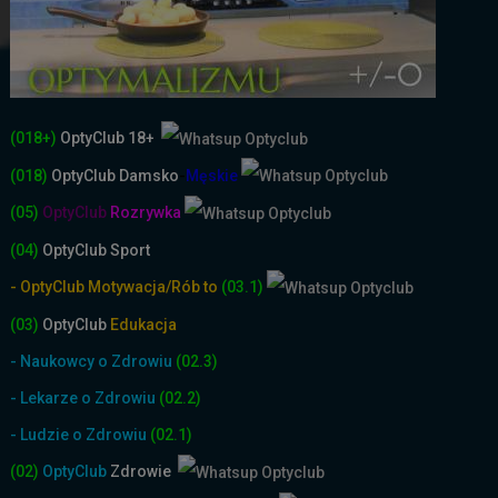
(018+)
OptyClub 18+
(018)
OptyClub
Damsko
-
Męskie
(05)
OptyClub
Rozrywka
(04)
OptyClub Sport
- OptyClub Motywacja/Rób to
(03.1)
(03)
OptyClub
Edukacja
- Naukowcy o Zdrowiu
(02.3)
- Lekarze o Zdrowiu
(02.2)
- Ludzie o Zdrowiu
(02.1)
(02)
OptyClub
Zdrowie