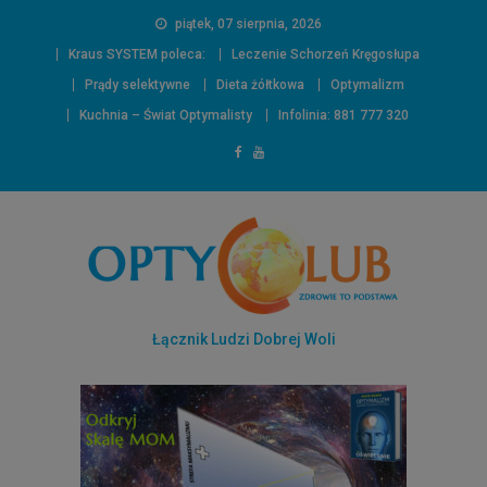
piątek, 07 sierpnia, 2026
Kraus SYSTEM poleca:
Leczenie Schorzeń Kręgosłupa
Prądy selektywne
Dieta żółtkowa
Optymalizm
Kuchnia – Świat Optymalisty
Infolinia: 881 777 320
Łącznik Ludzi Dobrej Woli