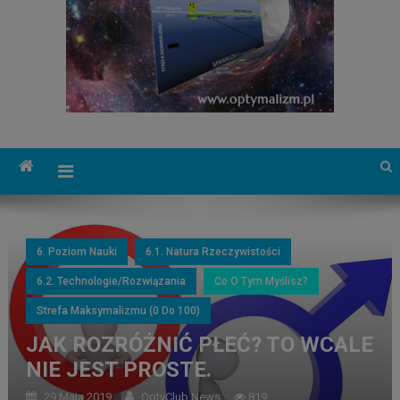
6. Poziom Nauki
6.1. Natura Rzeczywistości
6.2. Technologie/Rozwiązania
Co O Tym Myślisz?
Strefa Maksymalizmu (0 Do 100)
JAK ROZRÓŻNIĆ PŁEĆ? TO WCALE
NIE JEST PROSTE.
29 Maja 2019
OptyClub News
819