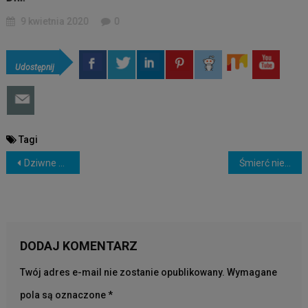
9 kwietnia 2020
0
Udostępnij
Tagi
NAWIGACJA
Dziwne dźwięki pojawiły się ponownie! Udostępniono kolejne nagrania
Śmierć nie istnieje – zapowiedź audiobooka.
WPISU
DODAJ KOMENTARZ
Twój adres e-mail nie zostanie opublikowany.
Wymagane
pola są oznaczone
*