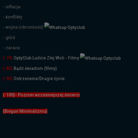
- inflacja
- konflikty
- wojna (obronność)
- głód
- zaraza
(-70)
OptyClub Ludzie Złej Woli - Filmy
(
-80)
Bądź świadom (filmy)
(-90)
Ostrzeżenie/Drugie życie:
(-100)- Poziom wcześniejszej śmierci
(Biegun Minimalizmu)