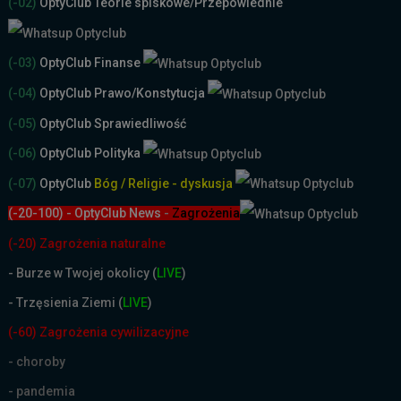
(-02)
OptyClub Teorie spiskowe
/Przepowiednie
(-03)
OptyClub Finanse
(-04)
OptyClub Prawo/Konstytucja
(-05)
OptyClub Sprawiedliwość
(-06)
OptyClub Polityka
(-07)
OptyClub
Bóg / Religie - dyskusja
(-20-100) - OptyClub News
-
Zagrożenia
(-20) Zagrożenia naturalne
-
Burze w Twojej okolicy (
LIVE
)
- Trzęsienia Ziemi (
LIVE
)
(-60) Zagrożenia cywilizacyjne
- choroby
- pandemia