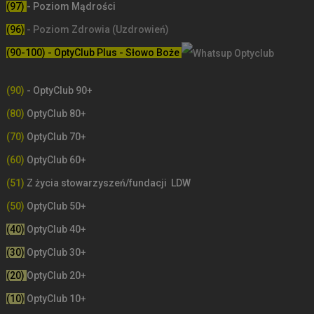
(97)
- Poziom Mądrości
(96)
- Poziom Zdrowia (Uzdrowień)
(90-100) - OptyClub Plus
- Słowo Boże
(90)
- OptyClub 90+
(80)
OptyClub 80+
(70)
OptyClub 70+
(60)
OptyClub 60+
(51)
Z życia stowarzyszeń/fundacji LDW
(50)
OptyClub 50+
(40)
OptyClub 40+
(30)
OptyClub 30+
(20)
OptyClub 20+
(10)
OptyClub 10+