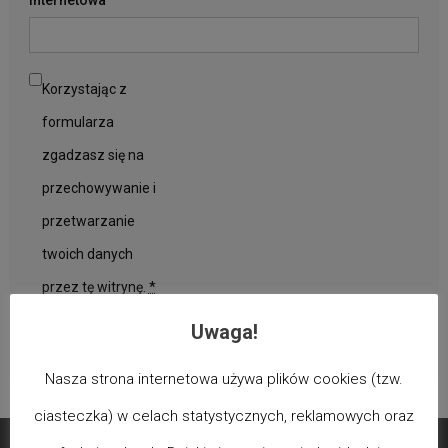
Korzystając z
formularza
zgadzasz się na
przechowywanie i
przetwarzanie
twoich danych
przez tę witrynę.
*
Uwaga!
Nasza strona internetowa używa plików cookies (tzw.
ciasteczka) w celach statystycznych, reklamowych oraz