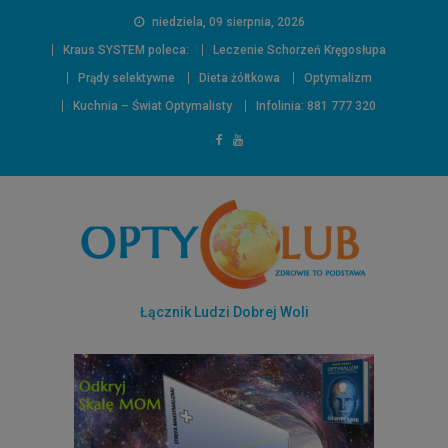
niedziela, 09 sierpnia, 2026
Kraus SYSTEM poleca:
Leczenie Schorzeń Kręgosłupa
Prądy selektywne
Dieta żółtkowa
Optymalizm
Kuchnia – Świat Optymalisty
Infolinia: 881 777 320
Łącznik Ludzi Dobrej Woli