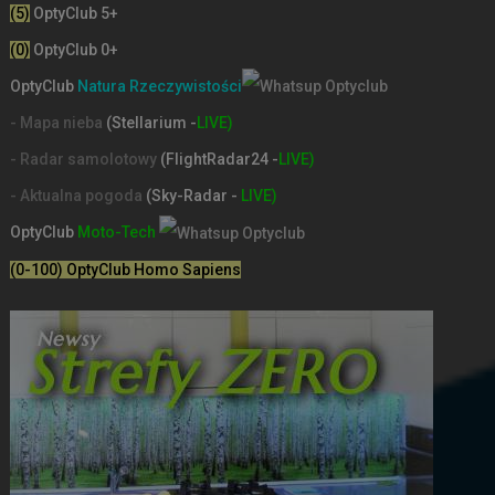
(5)
OptyClub 5+
(0)
OptyClub 0+
OptyClub
Natura Rzeczywistości
- Mapa nieba
(Stellarium -
LIVE)
- Radar samolotowy
(FlightRadar24 -
LIVE)
- Aktualna pogoda
(Sky-Radar -
LIVE)
OptyClub
Moto-Tech
(0-100) OptyClub Homo Sapiens