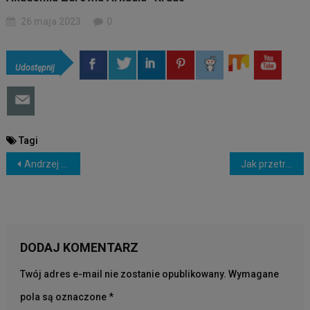
26 maja 2023
0
Udostępnij
Tagi
NAWIGACJA
Andrzej Więckowski: Jeżeli nie można wyleczyć, to jak leczyć żeby wyleczyć?
Jak przetrwać nadchodzący kryzys finansowy?
WPISU
DODAJ KOMENTARZ
Twój adres e-mail nie zostanie opublikowany.
Wymagane
pola są oznaczone
*