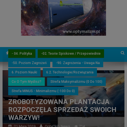
- 04. Polityka
-02. Teorie Spiskowe / Przepowiednie
-50. Poziom Zagrożeń
-90. Zagrożenia - Uwaga Na
6. Poziom Nauki
6.2. Technologie/Rozwiązania
Co O Tym Myślisz?
Strefa Maksymalizmu (0 Do 100)
Strefa MINUS - Minimalizmu (-100 Do 0)
ZROBOTYZOWANA PLANTACJA
ROZPOCZĘŁA SPRZEDAŻ SWOICH
WARZYW!
21 Maja 2019
OptyClub News
714