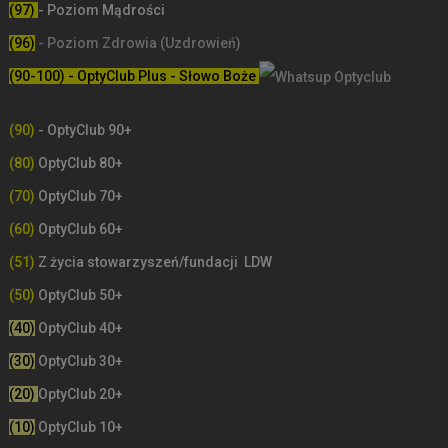
(97)
- Poziom Mądrości
(96)
- Poziom Zdrowia (Uzdrowień)
(90-100) - OptyClub Plus
- Słowo Boże
(90)
- OptyClub 90+
(80)
OptyClub 80+
(70)
OptyClub 70+
(60)
OptyClub 60+
(51)
Z życia stowarzyszeń/fundacji LDW
(50)
OptyClub 50+
(40)
OptyClub 40+
(30)
OptyClub 30+
(20)
OptyClub 20+
(10)
OptyClub 10+