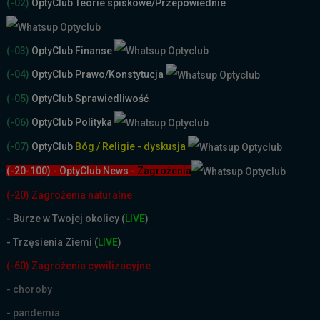
(-02)
OptyClub Teorie spiskowe
/Przepowiednie
(-03)
OptyClub Finanse
(-04)
OptyClub Prawo/Konstytucja
(-05)
OptyClub Sprawiedliwość
(-06)
OptyClub Polityka
(-07)
OptyClub
Bóg / Religie - dyskusja
(-20-100) - OptyClub News
-
Zagrożenia
(-20) Zagrożenia naturalne
-
Burze w Twojej okolicy (
LIVE
)
- Trzęsienia Ziemi (
LIVE
)
(-60) Zagrożenia cywilizacyjne
- choroby
- pandemia