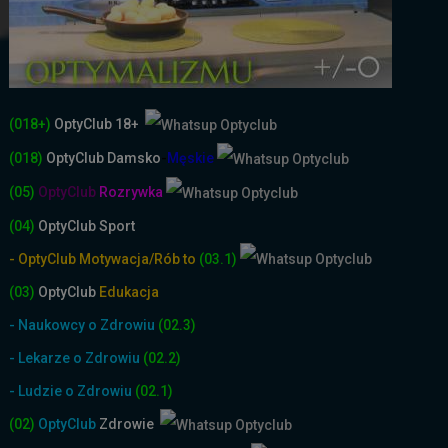
(018+)
OptyClub 18+
(018)
OptyClub
Damsko
-
Męskie
(05)
OptyClub
Rozrywka
(04)
OptyClub Sport
- OptyClub Motywacja/Rób to
(03.1)
(03)
OptyClub
Edukacja
- Naukowcy o Zdrowiu
(02.3)
- Lekarze o Zdrowiu
(02.2)
- Ludzie o Zdrowiu
(02.1)
(02)
OptyClub
Zdrowie