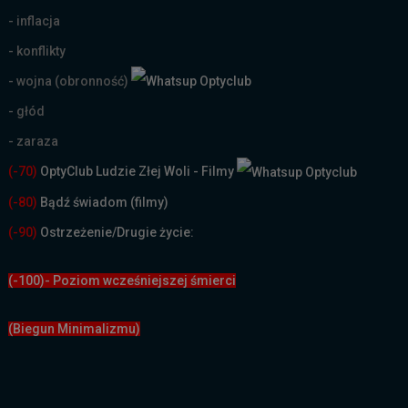
- inflacja
- konflikty
- wojna (obronność)
- głód
- zaraza
(-70)
OptyClub Ludzie Złej Woli - Filmy
(
-80)
Bądź świadom (filmy)
(-90)
Ostrzeżenie/Drugie życie:
(-100)- Poziom wcześniejszej śmierci
(Biegun Minimalizmu)