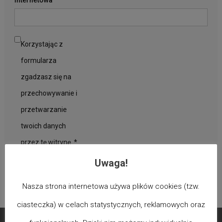
Korzystając z
formularza
zgadzasz się na
przechowywanie i
przetwarzanie
twoich danych
przez tę witrynę.
*
Uwaga!
Nasza strona internetowa używa plików cookies (tzw.
ciasteczka) w celach statystycznych, reklamowych oraz