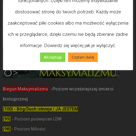
funkcjonalnych. Dzięki nim możemy indywidualnie
dostosować stronę do twoich potrzeb. Każdy może
zaakceptować pliki cookies albo ma możliwość wyłączenia
ich w przeglądarce, dzięki czemu nie będą zbierane żadne
informacje. Dowiedz się więcej jak je wyłączyć.
Akceptuję
Czytam dalej
Biegun Maksymalizmu
-Poziom wcześniejszej śmierci
biologicznej
(100) - Bóg/Duch istnieje / JA JESTEM
(99)
-
Poziom poświęceń LDW
(98)
- Poziom Miłości