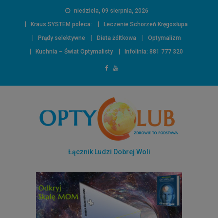
niedziela, 09 sierpnia, 2026
Kraus SYSTEM poleca:
Leczenie Schorzeń Kręgosłupa
Prądy selektywne
Dieta żółtkowa
Optymalizm
Kuchnia – Świat Optymalisty
Infolinia: 881 777 320
Łącznik Ludzi Dobrej Woli