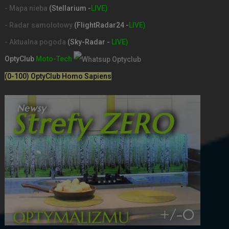
- Mapa nieba
(Stellarium -
LIVE)
- Radar samolotowy
(FlightRadar24 -
LIVE)
- Aktualna pogoda
(Sky-Radar -
LIVE)
OptyClub
Moto-Tech
(0-100) OptyClub Homo Sapiens