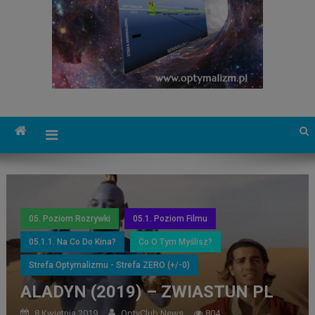
05. Poziom Rozrywki
05.1. Poziom Filmu
05.1.1. Na Co Do Kina?
Co O Tym Myślisz?
Strefa Optymalizmu - Strefa ZERO (+/-0)
ALADYN (2019) – ZWIASTUN PL
8 Kwietnia 2019
OptyClub News
804