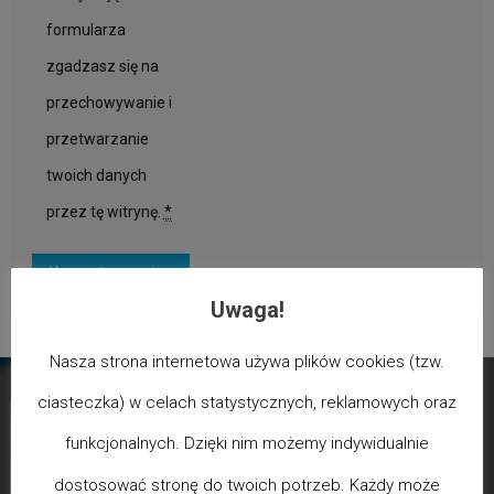
formularza
zgadzasz się na
przechowywanie i
przetwarzanie
twoich danych
przez tę witrynę.
*
Uwaga!
Nasza strona internetowa używa plików cookies (tzw.
ciasteczka) w celach statystycznych, reklamowych oraz
funkcjonalnych. Dzięki nim możemy indywidualnie
dostosować stronę do twoich potrzeb. Każdy może