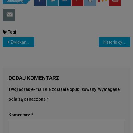
Udostępnij
Tagi
NAWIGACJA
Zwlekanie z seksem. Czy można odstraszyć faceta?
historia cyganów ,cygańskie klątwy,jak się ochraniać ,odbicie energii,akty własności ziemi
WPISU
DODAJ KOMENTARZ
Twój adres e-mail nie zostanie opublikowany.
Wymagane
pola są oznaczone
*
Komentarz
*