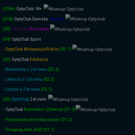
(018+)
OptyClub 18+
(018)
OptyClub
Damsko
-
Męskie
(05)
OptyClub
Rozrywka
(04)
OptyClub Sport
- OptyClub Motywacja/Rób to
(03.1)
(03)
OptyClub
Edukacja
- Naukowcy o Zdrowiu
(02.3)
- Lekarze o Zdrowiu
(02.2)
- Ludzie o Zdrowiu
(02.1)
(02)
OptyClub
Zdrowie
- OptyClub
Rolnictwo i Żyw
ność
(01.3)
- Pożywienie jest lekarstwem
(01.2)
- Przepisy, triki, AGD
(01.1)