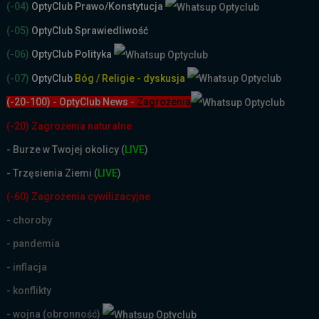
(-04)
OptyClub Prawo/Konstytucja
(-05)
OptyClub Sprawiedliwość
(-06)
OptyClub Polityka
(-07)
OptyClub
Bóg / Religie - dyskusja
(-20-100) - OptyClub News
-
Zagrożenia
(-20) Zagrożenia naturalne
-
Burze w Twojej okolicy (
LIVE
)
- Trzęsienia Ziemi (
LIVE
)
(-60) Zagrożenia cywilizacyjne
- choroby
- pandemia
- inflacja
- konflikty
- wojna (obronność)