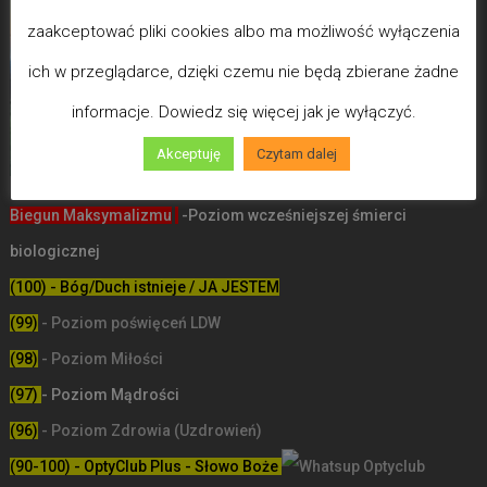
zaakceptować pliki cookies albo ma możliwość wyłączenia
ich w przeglądarce, dzięki czemu nie będą zbierane żadne
informacje. Dowiedz się więcej jak je wyłączyć.
Akceptuję
Czytam dalej
Biegun Maksymalizmu
-Poziom wcześniejszej śmierci
biologicznej
(100) - Bóg/Duch istnieje / JA JESTEM
(99)
-
Poziom poświęceń LDW
(98)
- Poziom Miłości
(97)
- Poziom Mądrości
(96)
- Poziom Zdrowia (Uzdrowień)
(90-100) - OptyClub Plus
- Słowo Boże