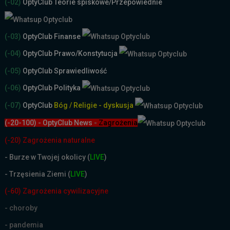
(-02)
OptyClub Teorie spiskowe
/Przepowiednie
(-03)
OptyClub Finanse
(-04)
OptyClub Prawo/Konstytucja
(-05)
OptyClub Sprawiedliwość
(-06)
OptyClub Polityka
(-07)
OptyClub
Bóg / Religie - dyskusja
(-20-100) - OptyClub News
-
Zagrożenia
(-20) Zagrożenia naturalne
-
Burze w Twojej okolicy (
LIVE
)
- Trzęsienia Ziemi (
LIVE
)
(-60) Zagrożenia cywilizacyjne
- choroby
- pandemia