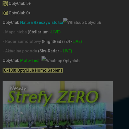
(5)
OptyClub 5+
(0)
OptyClub 0+
OptyClub
Natura Rzeczywistości
- Mapa nieba
(Stellarium -
LIVE)
- Radar samolotowy
(FlightRadar24 -
LIVE)
- Aktualna pogoda
(Sky-Radar -
LIVE)
OptyClub
Moto-Tech
(0-100) OptyClub Homo Sapiens