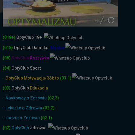
(018+)
OptyClub 18+
(018)
OptyClub
Damsko
-
Męskie
(05)
OptyClub
Rozrywka
(04)
OptyClub Sport
- OptyClub Motywacja/Rób to
(03.1)
(03)
OptyClub
Edukacja
- Naukowcy o Zdrowiu
(02.3)
- Lekarze o Zdrowiu
(02.2)
- Ludzie o Zdrowiu
(02.1)
(02)
OptyClub
Zdrowie