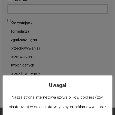
Korzystając z
formularza
zgadzasz się na
przechowywanie i
przetwarzanie
twoich danych
przez tę witrynę.
*
Uwaga!
Nasza strona internetowa używa plików cookies (tzw.
ciasteczka) w celach statystycznych, reklamowych oraz