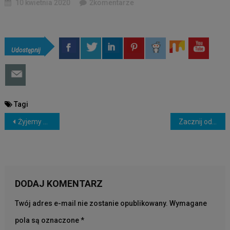
10 kwietnia 2020
2komentarze
Udostępnij
Tagi
NAWIGACJA
Żyjemy w jednoliniowej rzeczywistości, dlatego ta rzeczywistość nie jest prawdziwa
Zacznij od Diety Żółtkowej
WPISU
DODAJ KOMENTARZ
Twój adres e-mail nie zostanie opublikowany.
Wymagane
pola są oznaczone
*