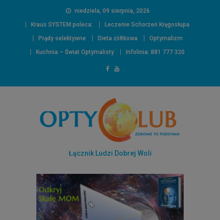
niedziela, 09 sierpnia, 2026
Kraus SYSTEM poleca:
Leczenie Schorzeń Kręgosłupa
Prądy selektywne
Dieta żółtkowa
Optymalizm
Kuchnia – Świat Optymalisty
Infolinia: 881 777 320
Łącznik Ludzi Dobrej Woli