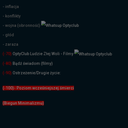
- inflacja
- konflikty
- wojna (obronność)
- głód
- zaraza
(-70)
OptyClub Ludzie Złej Woli - Filmy
(
-80)
Bądź świadom (filmy)
(-90)
Ostrzeżenie/Drugie życie:
(-100)- Poziom wcześniejszej śmierci
(Biegun Minimalizmu)