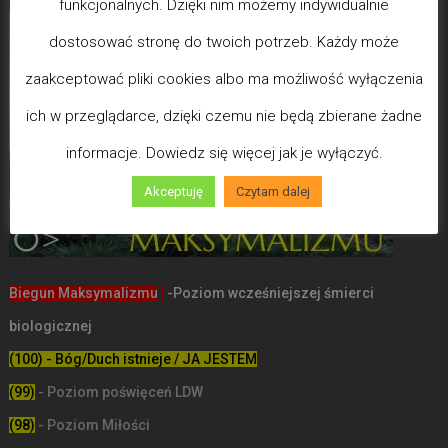
funkcjonalnych. Dzięki nim możemy indywidualnie
dostosować stronę do twoich potrzeb. Każdy może
zaakceptować pliki cookies albo ma możliwość wyłączenia
ich w przeglądarce, dzięki czemu nie będą zbierane żadne
informacje. Dowiedz się więcej jak je wyłączyć.
Akceptuję
Czytam dalej
Biegun Maksymalizmu
-Poziom wcześniejszej śmierci
biologicznej
(100) - Bóg/Duch istnieje / JA JESTEM
(99)
-
Poziom poświęceń LDW
(98)
- Poziom Miłości