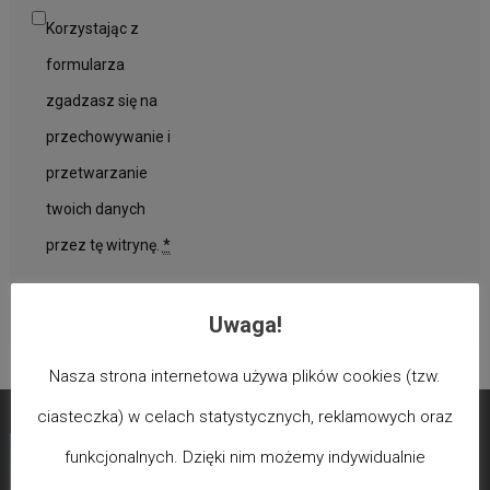
Korzystając z
formularza
zgadzasz się na
przechowywanie i
przetwarzanie
twoich danych
przez tę witrynę.
*
Uwaga!
Nasza strona internetowa używa plików cookies (tzw.
ciasteczka) w celach statystycznych, reklamowych oraz
funkcjonalnych. Dzięki nim możemy indywidualnie