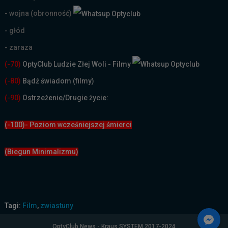
- wojna (obronność)
- głód
- zaraza
(-70)
OptyClub Ludzie Złej Woli - Filmy
(
-80)
Bądź świadom (filmy)
(-90)
Ostrzeżenie/Drugie życie:
(-100)- Poziom wcześniejszej śmierci
(Biegun Minimalizmu)
Tagi:
Film
,
zwiastuny
OptyClub News - Kraus SYSTEM 2017-2024