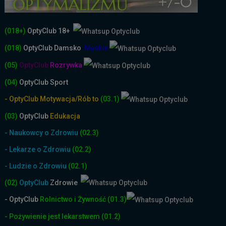
(018+)
OptyClub 18+
(018)
OptyClub
Damsko
-
Męskie
(05)
OptyClub
Rozrywka
(04)
OptyClub Sport
- OptyClub Motywacja/Rób to
(03.1)
(03)
OptyClub
Edukacja
- Naukowcy o Zdrowiu
(02.3)
- Lekarze o Zdrowiu
(02.2)
- Ludzie o Zdrowiu
(02.1)
(02)
OptyClub
Zdrowie
- OptyClub
Rolnictwo i Żyw
ność
(01.3)
- Pożywienie jest lekarstwem
(01.2)