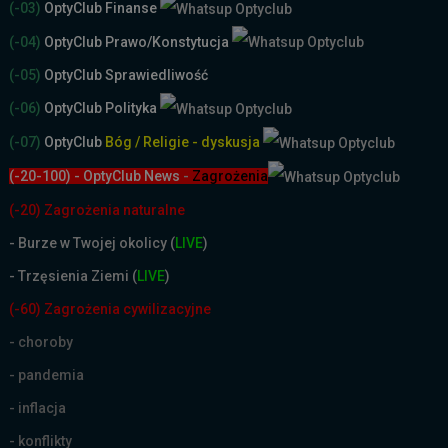
(-03)
OptyClub Finanse
(-04)
OptyClub Prawo/Konstytucja
(-05)
OptyClub Sprawiedliwość
(-06)
OptyClub Polityka
(-07)
OptyClub
Bóg / Religie - dyskusja
(-20-100) - OptyClub News
-
Zagrożenia
(-20) Zagrożenia naturalne
-
Burze w Twojej okolicy (
LIVE
)
- Trzęsienia Ziemi (
LIVE
)
(-60) Zagrożenia cywilizacyjne
- choroby
- pandemia
- inflacja
- konflikty