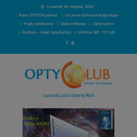
czwartek, 06 sierpnia, 2026
Kraus SYSTEM poleca:
Leczenie Schorzeń Kręgosłupa
Prądy selektywne
Dieta żółtkowa
Optymalizm
Kuchnia – Świat Optymalisty
Infolinia: 881 777 320
Łącznik Ludzi Dobrej Woli