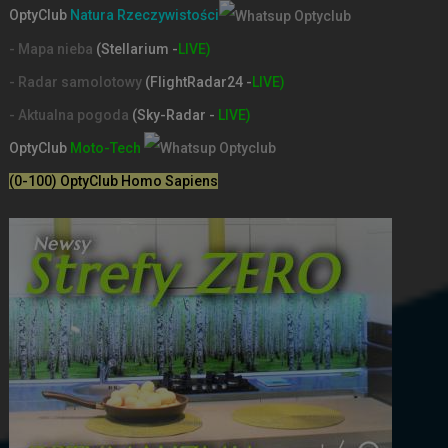
OptyClub
Natura Rzeczywistości
- Mapa nieba
(Stellarium -
LIVE)
- Radar samolotowy
(FlightRadar24 -
LIVE)
- Aktualna pogoda
(Sky-Radar -
LIVE)
OptyClub
Moto-Tech
(0-100) OptyClub Homo Sapiens