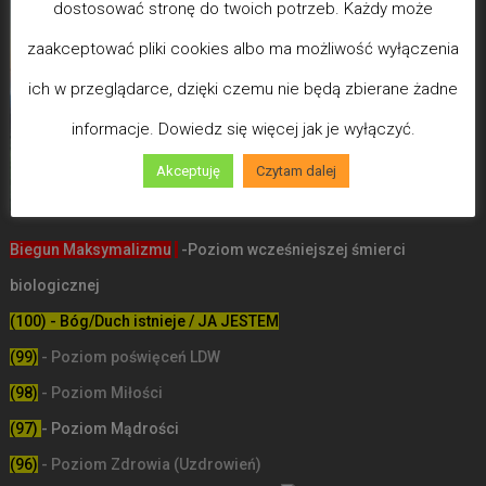
dostosować stronę do twoich potrzeb. Każdy może
zaakceptować pliki cookies albo ma możliwość wyłączenia
ich w przeglądarce, dzięki czemu nie będą zbierane żadne
informacje. Dowiedz się więcej jak je wyłączyć.
Akceptuję
Czytam dalej
Biegun Maksymalizmu
-Poziom wcześniejszej śmierci
biologicznej
(100) - Bóg/Duch istnieje / JA JESTEM
(99)
-
Poziom poświęceń LDW
(98)
- Poziom Miłości
(97)
- Poziom Mądrości
(96)
- Poziom Zdrowia (Uzdrowień)