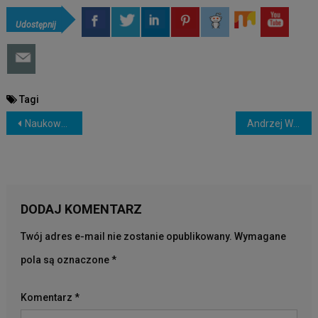
Udostępnij
Tagi
NAWIGACJA
Naukowe teorie o śmierci klinicznej i księżycowych anomaliach świetlnych!
Andrzej Więckowski: Diety ketogeniczne
WPISU
DODAJ KOMENTARZ
Twój adres e-mail nie zostanie opublikowany.
Wymagane
pola są oznaczone
*
Komentarz
*