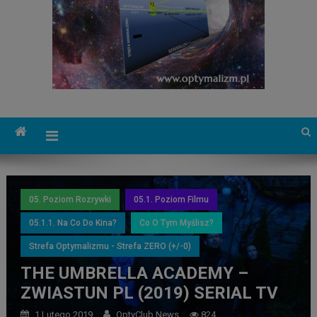
05. Poziom Rozrywki
05.1. Poziom Filmu
05.1.1. Na Co Do Kina?
Co O Tym Myślisz?
Strefa Optymalizmu - Strefa ZERO (+/-0)
THE UMBRELLA ACADEMY –
ZWIASTUN PL (2019) SERIAL TV
1 Lutego 2019
OptyClub News
824