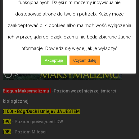
funkcjonalnych. Dzięki nim możemy indywidualnie
dostosować stronę do twoich potrzeb. Każdy może
zaakceptować pliki cookies albo ma możliwość wyłączenia
ich w przeglądarce, dzięki czemu nie będą zbierane żadne
informacje. Dowiedz się więcej jak je wyłączyć.
Akceptuję
Czytam dalej
Biegun Maksymalizmu
-Poziom wcześniejszej śmierci
biologicznej
(100) - Bóg/Duch istnieje / JA JESTEM
(99)
-
Poziom poświęceń LDW
(98)
- Poziom Miłości