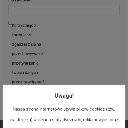
Korzystając z
formularza
zgadzasz się na
przechowywanie i
przetwarzanie
twoich danych
przez tę witrynę.
*
Uwaga!
Nasza strona internetowa używa plików cookies (tzw.
ciasteczka) w celach statystycznych, reklamowych oraz