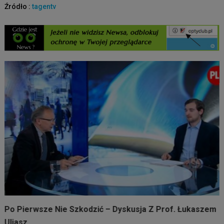
Źródło :
tagentv
skusja Z Prof. Łukaszem
Przetrzyj Oczy, Umyj Uszy, Siądź I