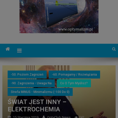
-50. Poziom Zagrożeń
-60. Pomagamy / Rozwiązania
-90. Zagrożenia - Uwaga Na
Co O Tym Myślisz?
Strefa MINUS - Minimalizmu (-100 Do 0)
ŚWIAT JEST INNY –
ELEKTROCHEMIA
15 Stycznia 2019
OptyClub News
742