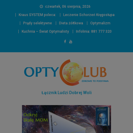
czwartek, 06 sierpnia, 2026
Kraus SYSTEM poleca:
Leczenie Schorzeń Kręgosłupa
Prądy selektywne
Dieta żółtkowa
Optymalizm
Kuchnia – Świat Optymalisty
Infolinia: 881 777 320
Łącznik Ludzi Dobrej Woli