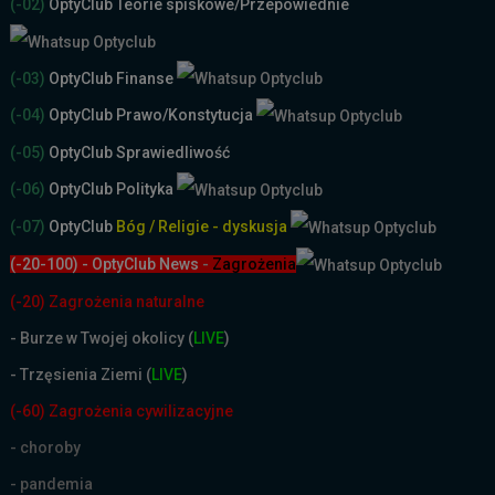
(-02)
OptyClub Teorie spiskowe
/Przepowiednie
(-03)
OptyClub Finanse
(-04)
OptyClub Prawo/Konstytucja
(-05)
OptyClub Sprawiedliwość
(-06)
OptyClub Polityka
(-07)
OptyClub
Bóg / Religie - dyskusja
(-20-100) - OptyClub News
-
Zagrożenia
(-20) Zagrożenia naturalne
-
Burze w Twojej okolicy (
LIVE
)
- Trzęsienia Ziemi (
LIVE
)
(-60) Zagrożenia cywilizacyjne
- choroby
- pandemia