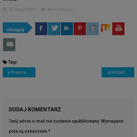
25 maja 2023
0
Udostępnij
Tagi
NAWIGACJA
Przestań Robić Te Rzeczy Po Dwudziestce
JEHOSHUA = Jahwe Jest Zbawieniem ???
WPISU
DODAJ KOMENTARZ
Twój adres e-mail nie zostanie opublikowany.
Wymagane
pola są oznaczone
*