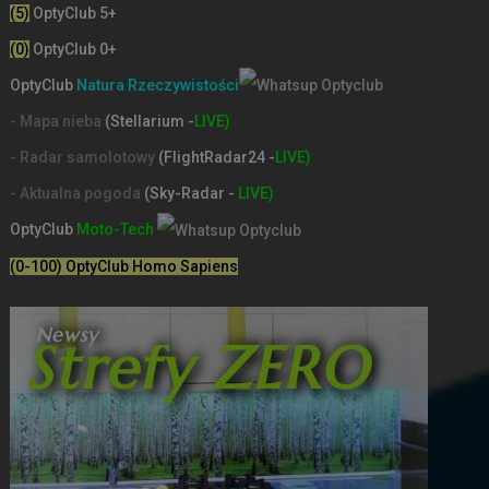
(5)
OptyClub 5+
(0)
OptyClub 0+
OptyClub
Natura Rzeczywistości
- Mapa nieba
(Stellarium -
LIVE)
- Radar samolotowy
(FlightRadar24 -
LIVE)
- Aktualna pogoda
(Sky-Radar -
LIVE)
OptyClub
Moto-Tech
(0-100) OptyClub Homo Sapiens