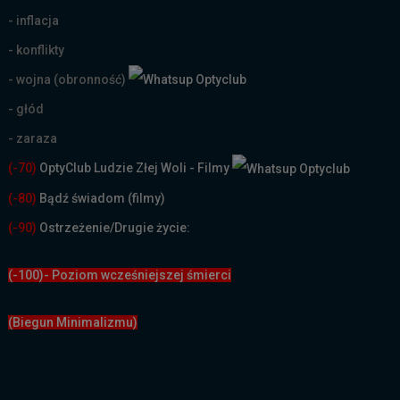
- inflacja
- konflikty
- wojna (obronność)
- głód
- zaraza
(-70)
OptyClub Ludzie Złej Woli - Filmy
(
-80)
Bądź świadom (filmy)
(-90)
Ostrzeżenie/Drugie życie:
(-100)- Poziom wcześniejszej śmierci
(Biegun Minimalizmu)