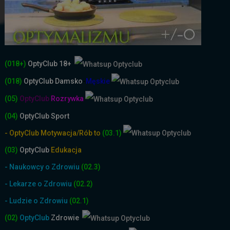
(018+)
OptyClub 18+
(018)
OptyClub
Damsko
-
Męskie
(05)
OptyClub
Rozrywka
(04)
OptyClub Sport
- OptyClub Motywacja/Rób to
(03.1)
(03)
OptyClub
Edukacja
- Naukowcy o Zdrowiu
(02.3)
- Lekarze o Zdrowiu
(02.2)
- Ludzie o Zdrowiu
(02.1)
(02)
OptyClub
Zdrowie