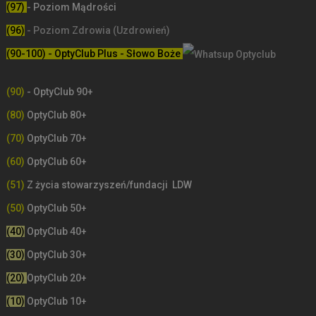
(97)
- Poziom Mądrości
(96)
- Poziom Zdrowia (Uzdrowień)
(90-100) - OptyClub Plus
- Słowo Boże
(90)
- OptyClub 90+
(80)
OptyClub 80+
(70)
OptyClub 70+
(60)
OptyClub 60+
(51)
Z życia stowarzyszeń/fundacji LDW
(50)
OptyClub 50+
(40)
OptyClub 40+
(30)
OptyClub 30+
(20)
OptyClub 20+
(10)
OptyClub 10+