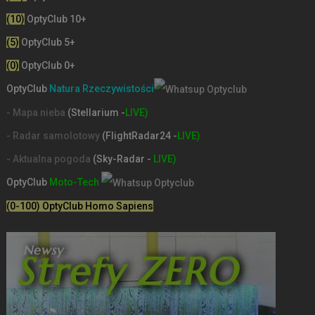
(10)
OptyClub 10+
(5)
OptyClub 5+
(0)
OptyClub 0+
OptyClub
Natura Rzeczywistości
- Mapa nieba
(Stellarium -
LIVE)
- Radar samolotowy
(FlightRadar24 -
LIVE)
- Aktualna pogoda
(Sky-Radar -
LIVE)
OptyClub
Moto-Tech
(0-100) OptyClub Homo Sapiens