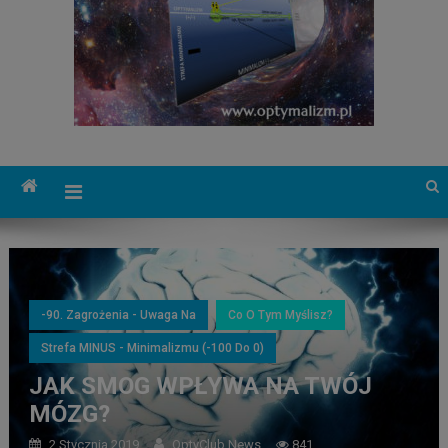
-90. Zagrożenia - Uwaga Na
Co O Tym Myślisz?
Strefa MINUS - Minimalizmu (-100 Do 0)
JAK SMOG WPŁYWA NA TWÓJ
MÓZG?
2 Stycznia 2019
OptyClub News
841