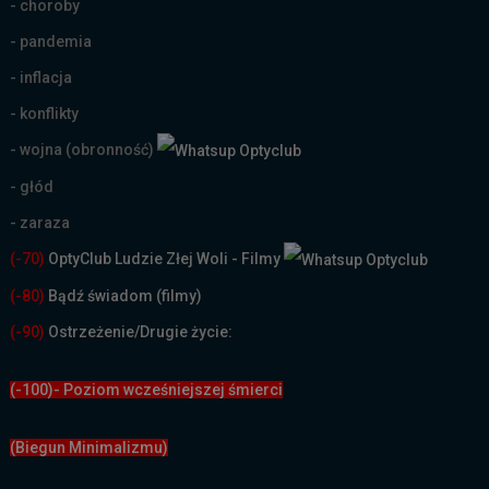
- choroby
- pandemia
- inflacja
- konflikty
- wojna (obronność)
- głód
- zaraza
(-70)
OptyClub Ludzie Złej Woli - Filmy
(
-80)
Bądź świadom (filmy)
(-90)
Ostrzeżenie/Drugie życie:
(-100)- Poziom wcześniejszej śmierci
(Biegun Minimalizmu)