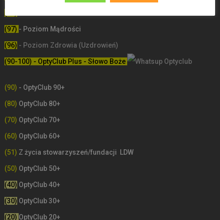
(98)
- Poziom Miłości
(97)
- Poziom Mądrości
(96)
- Poziom Zdrowia (Uzdrowień)
(90-100) - OptyClub Plus
- Słowo Boże
(90)
- OptyClub 90+
(80)
OptyClub 80+
(70)
OptyClub 70+
(60)
OptyClub 60+
(51)
Z życia stowarzyszeń/fundacji LDW
(50)
OptyClub 50+
(40)
OptyClub 40+
(30)
OptyClub 30+
(20)
OptyClub 20+