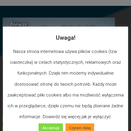
Uwaga!
Nasza strona internetowa używa plików cookies (tzw.
ciasteczka) w celach statystycznych, reklamowych oraz
funkcjonalnych. Dzięki nim możemy indywidualnie
dostosować stronę do twoich potrzeb. Każdy może
zaakceptować pliki cookies albo ma możliwość wyłączenia
Biegun Maksymalizmu
-Poziom wcześniejszej śmierci
ich w przeglądarce, dzięki czemu nie będą zbierane żadne
biologicznej
informacje. Dowiedz się więcej jak je wyłączyć.
(100) - Bóg/Duch istnieje / JA JESTEM
Akceptuję
Czytam dalej
(99)
-
Poziom poświęceń LDW