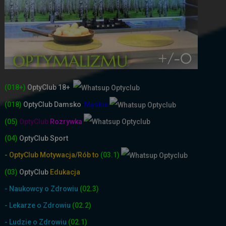
(018+)
OptyClub 18+
(018)
OptyClub
Damsko
-
Męskie
(05)
OptyClub
Rozrywka
(04)
OptyClub Sport
- OptyClub Motywacja/Rób to
(03.1)
(03)
OptyClub
Edukacja
- Naukowcy o Zdrowiu
(02.3)
- Lekarze o Zdrowiu
(02.2)
- Ludzie o Zdrowiu
(02.1)