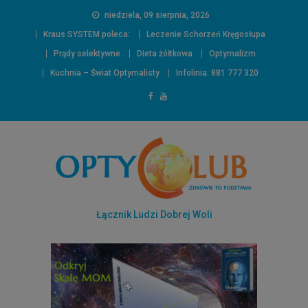
niedziela, 09 sierpnia, 2026
Kraus SYSTEM poleca:
Leczenie Schorzeń Kręgosłupa
Prądy selektywne
Dieta żółtkowa
Optymalizm
Kuchnia – Świat Optymalisty
Infolinia: 881 777 320
Łącznik Ludzi Dobrej Woli