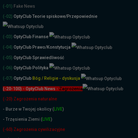
(-01)
Fake News
(-02)
OptyClub Teorie spiskowe
/Przepowiednie
(-03)
OptyClub Finanse
(-04)
OptyClub Prawo/Konstytucja
(-05)
OptyClub Sprawiedliwość
(-06)
OptyClub Polityka
(-07)
OptyClub
Bóg / Religie - dyskusja
(-20-100) - OptyClub News
-
Zagrożenia
(-20) Zagrożenia naturalne
-
Burze w Twojej okolicy (
LIVE
)
- Trzęsienia Ziemi (
LIVE
)
(-60) Zagrożenia cywilizacyjne