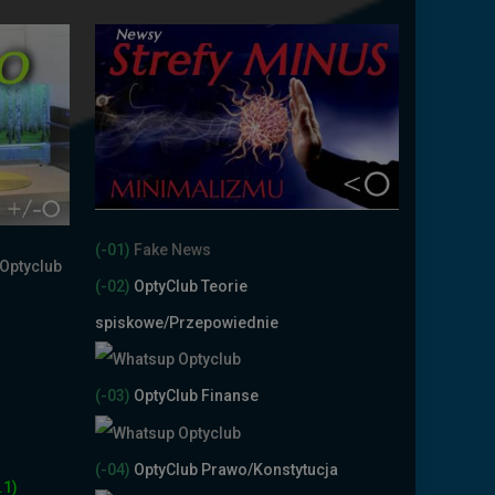
(-01)
Fake News
(-02)
OptyClub Teorie
spiskowe
/Przepowiednie
(-03)
OptyClub Finanse
(-04)
OptyClub Prawo/Konstytucja
.1)