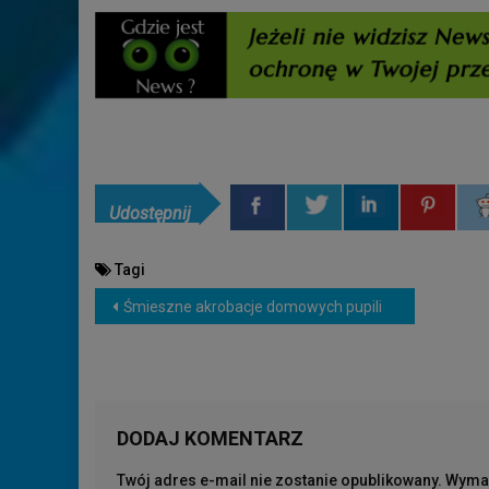
Udostępnij
Tagi
NAWIGACJA
Śmieszne akrobacje domowych pupili
WPISU
DODAJ KOMENTARZ
Twój adres e-mail nie zostanie opublikowany.
Wymag