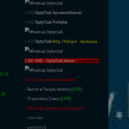
(-05)
OptyClub Sprawiedliwość
(-06)
OptyClub Polityka
(-07)
OptyClub
Bóg / Religie - dyskusja
(-20-100) - OptyClub News
-
Zagrożenia
01.3)
(-20) Zagrożenia naturalne
-
Burze w Twojej okolicy (
LIVE
)
.2)
- Trzęsienia Ziemi (
LIVE
)
(-60) Zagrożenia cywilizacyjne
- choroby
- pandemia