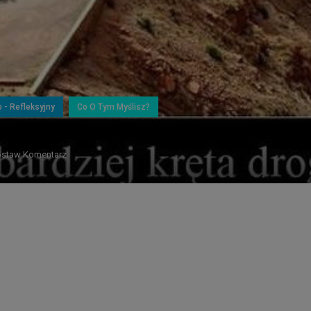
o - Refleksyjny
Co O Tym Myślisz?
staw Komentarz