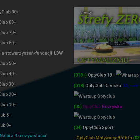
yClub 90+
Club 80+
Club 70+
Club 60+
ia stowarzyszeń/fundacji LDW
Club 50+
Club 40+
(018+)
OptyClub 18+
Club 30+
(018)
OptyClub
Damsko
-
Męskie
Club 20+
Club 10+
(05)
OptyClub
Rozrywka
lub 5+
lub 0+
(04)
OptyClub Sport
Natura Rzeczywistości
- OptyClub Motywacja/Rób to
(03