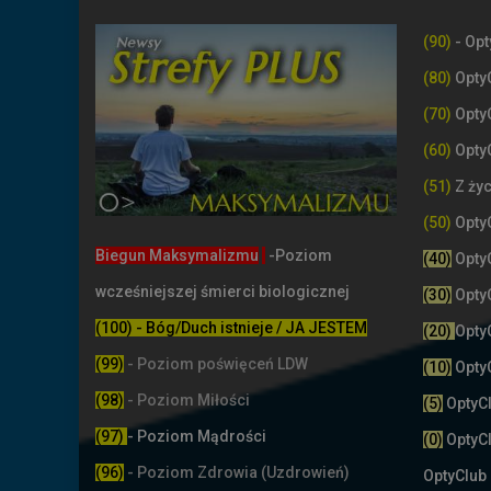
(90)
- Opt
(80)
Opty
(70)
Opty
(60)
Opty
(51)
Z życ
(50)
Opty
Biegun Maksymalizmu
-Poziom
(40)
Opty
wcześniejszej śmierci biologicznej
(30)
Opty
(100) - Bóg/Duch istnieje / JA JESTEM
(20)
Opty
(99)
-
Poziom poświęceń LDW
(10)
Opty
(98)
- Poziom Miłości
(5)
OptyC
(97)
- Poziom Mądrości
(0)
OptyC
(96)
- Poziom Zdrowia (Uzdrowień)
OptyClub