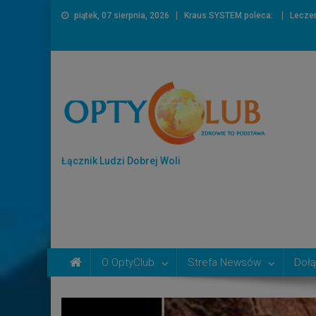
piątek, 07 sierpnia, 2026
Kraus SYSTEM poleca:
Lecze
Łącznik Ludzi Dobrej Woli
O OptyClub
Strefa Newsów
Dołą