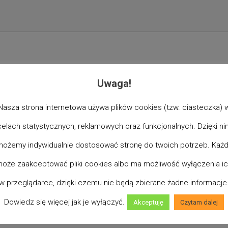
Uwaga!
Nasza strona internetowa używa plików cookies (tzw. ciasteczka) 
celach statystycznych, reklamowych oraz funkcjonalnych. Dzięki ni
ożemy indywidualnie dostosować stronę do twoich potrzeb. Każ
oże zaakceptować pliki cookies albo ma możliwość wyłączenia i
w przeglądarce, dzięki czemu nie będą zbierane żadne informacje
Dowiedz się więcej jak je wyłączyć.
Akceptuję
Czytam dalej