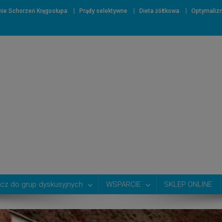
nie Schorzeń Kręgosłupa
Prądy selektywne
Dieta żółtkowa
Optymaliz
cz do grup dyskusyjnych
WSPARCIE
SKLEP ONLINE