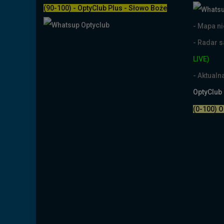
(90-100) - OptyClub Plus
- Słowo Boże
- Mapa n
- Radar 
LIVE)
- Aktual
OptyClub
(0-100) 