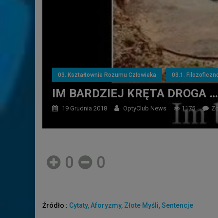
03. Kształtownie Rozumu Człowieka
03.1. Filozoficzn
IM BARDZIEJ KRĘTA DROGA …
19 Grudnia 2018
OptyClub News
1175
Zo
0
0
Źródło :
Cytaty, Aforyzmy, Złote Myśli, Sentencje