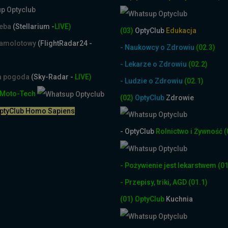
ieba
(Stellarium -
LIVE)
(03)
OptyClub
Edukacja
samolotowy
(FlightRadar24 -
- Naukowcy o Zdrowiu
(02.3)
- Lekarze o Zdrowiu
(02.2)
na pogoda
(Sky-Radar -
LIVE)
- Ludzie o Zdrowiu
(02.1)
Moto-Tech
(02)
OptyClub
Zdrowie
OptyClub Homo Sapiens
- OptyClub
Rolnictwo i Żyw
ność
(
- Pożywienie jest lekarstwem
(01
- Przepisy, triki, AGD
(01.1)
(01)
OptyClub
Kuchnia