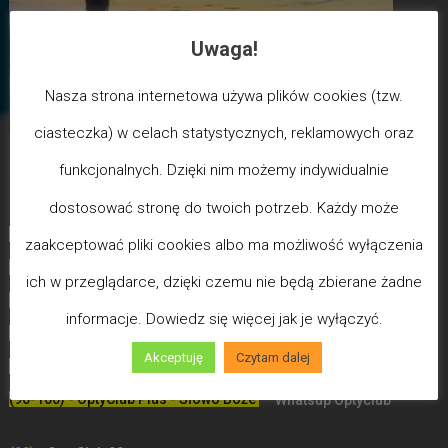
Uwaga!
Nasza strona internetowa używa plików cookies (tzw.
ciasteczka) w celach statystycznych, reklamowych oraz
Biegun Maksymalizmu
-Poziom wcześniejszej śmierci
funkcjonalnych. Dzięki nim możemy indywidualnie
biologicznej
dostosować stronę do twoich potrzeb. Każdy może
(100) - Bóg/Duch istnieje / JA JESTEM
zaakceptować pliki cookies albo ma możliwość wyłączenia
(99)
-
Poziom poświęceń LDW
ich w przeglądarce, dzięki czemu nie będą zbierane żadne
(98)
- Poziom Miłości
informacje. Dowiedz się więcej jak je wyłączyć.
(97)
- Poziom Mądrości
Akceptuję
Czytam dalej
(96)
- Poziom Zdrowia (Uzdrowień)
(90-100) - OptyClub Plus
- Słowo Boże