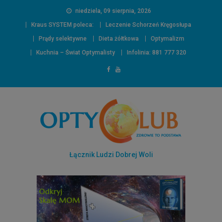
niedziela, 09 sierpnia, 2026
Kraus SYSTEM poleca:
Leczenie Schorzeń Kręgosłupa
Prądy selektywne
Dieta żółtkowa
Optymalizm
Kuchnia – Świat Optymalisty
Infolinia: 881 777 320
Łącznik Ludzi Dobrej Woli