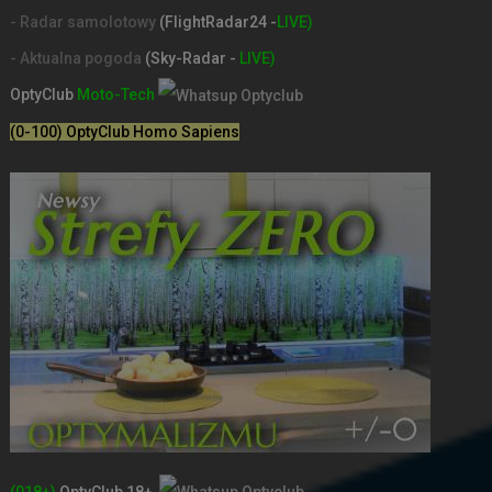
- Radar samolotowy
(FlightRadar24 -
LIVE)
- Aktualna pogoda
(Sky-Radar -
LIVE)
OptyClub
Moto-Tech
(0-100) OptyClub Homo Sapiens
(018+)
OptyClub 18+