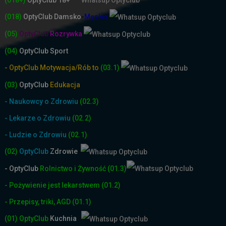
(018)
OptyClub
Damsko
-
Męskie
(05)
OptyClub
Rozrywka
(04)
OptyClub Sport
- OptyClub Motywacja/Rób to
(03.1)
(03)
OptyClub
Edukacja
- Naukowcy o Zdrowiu
(02.3)
- Lekarze o Zdrowiu
(02.2)
- Ludzie o Zdrowiu
(02.1)
(02)
OptyClub
Zdrowie
- OptyClub
Rolnictwo i Żyw
ność
(01.3)
- Pożywienie jest lekarstwem
(01.2)
- Przepisy, triki, AGD
(01.1)
(01)
OptyClub
Kuchnia