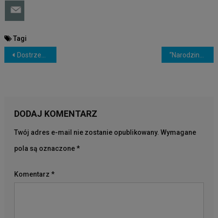
Tagi
NAWIGACJA
Dostrzegać swoje błędy to …
“Narodziny Miłości” – zwiastun HD (OptyClub PL)
WPISU
DODAJ KOMENTARZ
Twój adres e-mail nie zostanie opublikowany.
Wymagane
pola są oznaczone
*
Komentarz
*