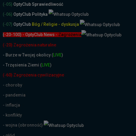
(-05)
OptyClub Sprawiedliwość
(-06)
OptyClub Polityka
(-07)
OptyClub
Bóg / Religie - dyskusja
(-20-100) - OptyClub News
-
Zagrożenia
(-20) Zagrożenia naturalne
-
Burze w Twojej okolicy (
LIVE
)
- Trzęsienia Ziemi (
LIVE
)
(-60) Zagrożenia cywilizacyjne
- choroby
- pandemia
- inflacja
- konflikty
- wojna (obronność)
- głód