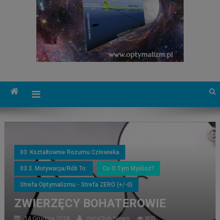
03. Kształtownie Rozumu Człowieka
03.3. Motywacja/Rób To:
Co O Tym Myślisz?
Strefa Optymalizmu - Strefa ZERO (+/-0)
ZWIERZĘCY BOHATEROWIE
14 Grudnia 2018
OptyClub News
800