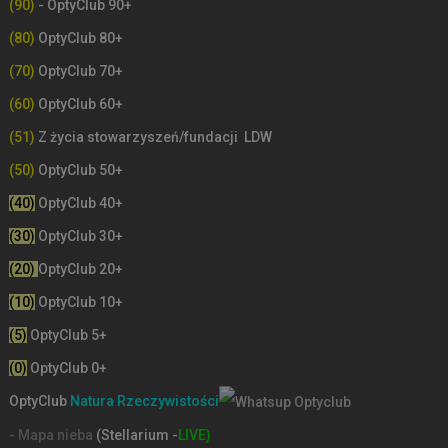
(90)
- OptyClub 90+
(80)
OptyClub 80+
(70)
OptyClub 70+
(60)
OptyClub 60+
(51)
Z życia stowarzyszeń/fundacji LDW
(50)
OptyClub 50+
(40)
OptyClub 40+
(30)
OptyClub 30+
(20)
OptyClub 20+
(10)
OptyClub 10+
(5)
OptyClub 5+
(0)
OptyClub 0+
OptyClub
Natura Rzeczywistości
- Mapa nieba
(Stellarium -
LIVE)