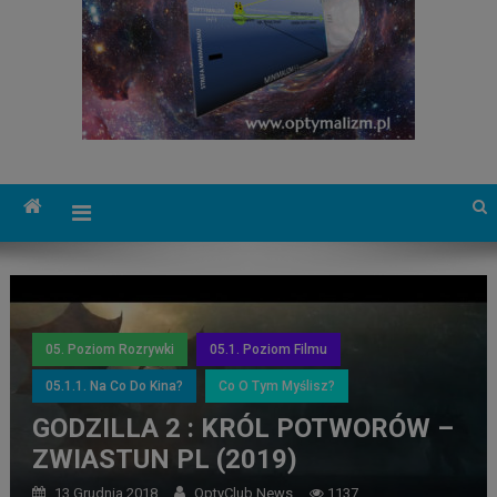
05. Poziom Rozrywki
05.1. Poziom Filmu
05.1.1. Na Co Do Kina?
Co O Tym Myślisz?
GODZILLA 2 : KRÓL POTWORÓW –
ZWIASTUN PL (2019)
13 Grudnia 2018
OptyClub News
1137