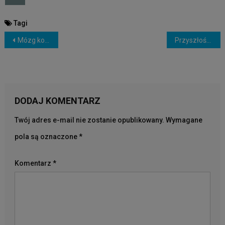
Tagi
NAWIGACJA
Mózg kobiety
Przyszłość to już nie tylko samochody elektryczne
WPISU
DODAJ KOMENTARZ
Twój adres e-mail nie zostanie opublikowany.
Wymagane
pola są oznaczone
*
Komentarz
*