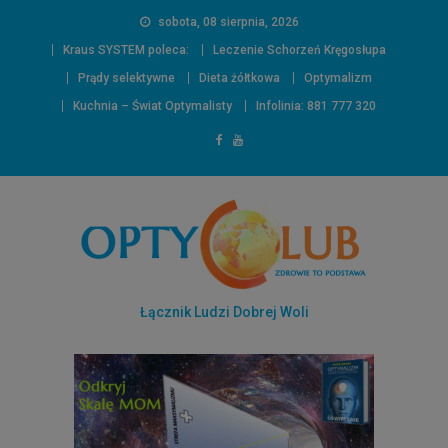
sobota, 08 sierpnia, 2026
Kraus SYSTEM poleca:
Leczenie Schorzeń Kręgosłupa
Prądy selektywne
Dieta żółtkowa
Optymalizm
Kuchnia – Świat Optymalisty
Infolinia: 881 777 320
Łącznik Ludzi Dobrej Woli