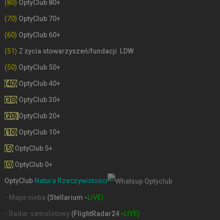
(80)
OptyClub 80+
(70)
OptyClub 70+
(60)
OptyClub 60+
(51)
Z życia stowarzyszeń/fundacji LDW
(50)
OptyClub 50+
(40)
OptyClub 40+
(30)
OptyClub 30+
(20)
OptyClub 20+
(10)
OptyClub 10+
(5)
OptyClub 5+
(0)
OptyClub 0+
OptyClub
Natura Rzeczywistości
- Mapa nieba
(Stellarium -
LIVE)
- Radar samolotowy
(FlightRadar24 -
LIVE)