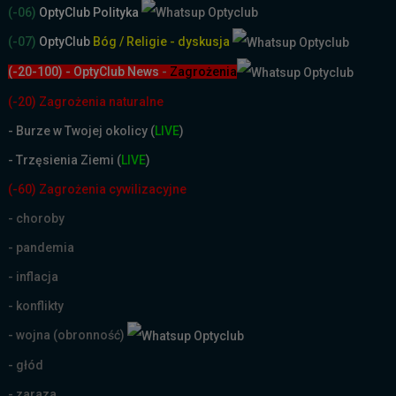
(-06)
OptyClub Polityka
(-07)
OptyClub
Bóg / Religie - dyskusja
(-20-100) - OptyClub News
-
Zagrożenia
(-20) Zagrożenia naturalne
-
Burze w Twojej okolicy (
LIVE
)
- Trzęsienia Ziemi (
LIVE
)
(-60) Zagrożenia cywilizacyjne
- choroby
- pandemia
- inflacja
- konflikty
- wojna (obronność)
- głód
- zaraza