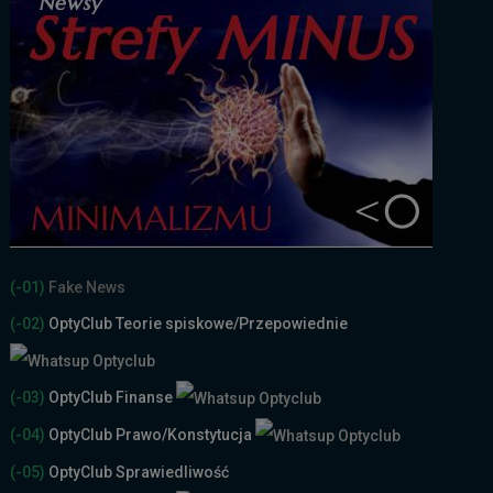
(-01)
Fake News
(-02)
OptyClub Teorie spiskowe
/Przepowiednie
(-03)
OptyClub Finanse
(-04)
OptyClub Prawo/Konstytucja
(-05)
OptyClub Sprawiedliwość