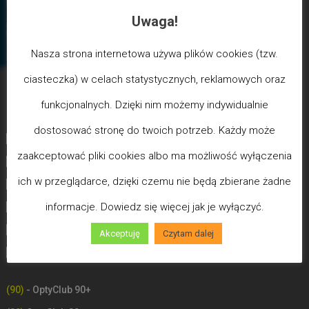
Uwaga!
Nasza strona internetowa używa plików cookies (tzw.
ciasteczka) w celach statystycznych, reklamowych oraz
Biegun Maksymalizmu
-Poziom wcześniejszej śmierci
funkcjonalnych. Dzięki nim możemy indywidualnie
biologicznej
dostosować stronę do twoich potrzeb. Każdy może
(100) - Bóg/Duch istnieje / JA JESTEM
zaakceptować pliki cookies albo ma możliwość wyłączenia
(99)
-
Poziom poświęceń LDW
ich w przeglądarce, dzięki czemu nie będą zbierane żadne
(98)
- Poziom Miłości
informacje. Dowiedz się więcej jak je wyłączyć.
(97)
- Poziom Mądrości
(96)
- Poziom Zdrowia (Uzdrowień)
Akceptuję
Czytam dalej
(90-100) - OptyClub Plus
- Słowo Boże
(90)
- OptyClub 90+