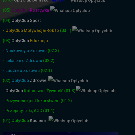
(018)
OptyClub
Damsko
-
Męskie
(05)
OptyClub
Rozrywka
(04)
OptyClub Sport
- OptyClub Motywacja/Rób to
(03.1)
(03)
OptyClub
Edukacja
- Naukowcy o Zdrowiu
(02.3)
- Lekarze o Zdrowiu
(02.2)
- Ludzie o Zdrowiu
(02.1)
(02)
OptyClub
Zdrowie
- OptyClub
Rolnictwo i Żyw
ność
(01.3)
- Pożywienie jest lekarstwem
(01.2)
- Przepisy, triki, AGD
(01.1)
(01)
OptyClub
Kuchnia