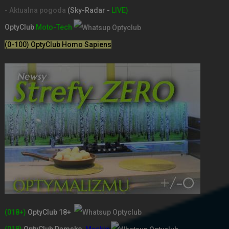
- Aktualna pogoda
(Sky-Radar -
LIVE)
OptyClub
Moto-Tech
(0-100) OptyClub Homo Sapiens
(018+)
OptyClub 18+