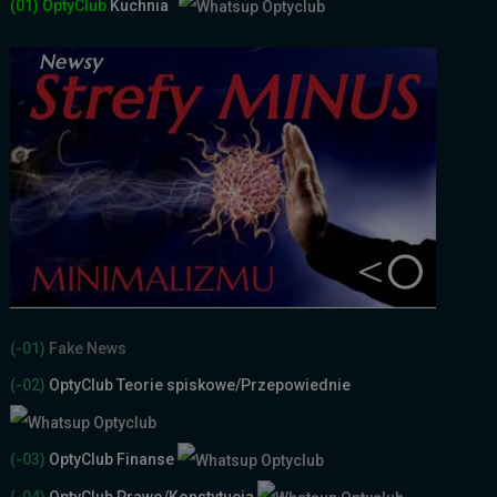
(01)
OptyClub
Kuchnia
(-01)
Fake News
(-02)
OptyClub Teorie spiskowe
/Przepowiednie
(-03)
OptyClub Finanse
(-04)
OptyClub Prawo/Konstytucja