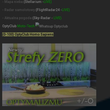
- Mapa nieba
(Stellarium -
LIVE)
- Radar samolotowy
(FlightRadar24 -
LIVE)
- Aktualna pogoda
(Sky-Radar -
LIVE)
OptyClub
Moto-Tech
(0-100) OptyClub Homo Sapiens