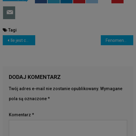
Tagi
NAWIGACJA
Ile jest chemii w jedzeniu?
Fenomenalni pracownicy
WPISU
DODAJ KOMENTARZ
Twój adres e-mail nie zostanie opublikowany.
Wymagane
pola są oznaczone
*
Komentarz
*