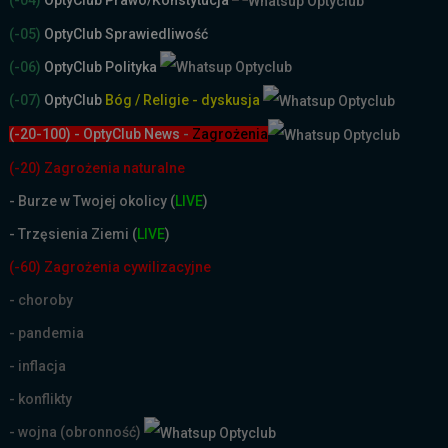
(-05)
OptyClub Sprawiedliwość
(-06)
OptyClub Polityka
(-07)
OptyClub
Bóg / Religie - dyskusja
(-20-100) - OptyClub News
-
Zagrożenia
(-20) Zagrożenia naturalne
-
Burze w Twojej okolicy (
LIVE
)
- Trzęsienia Ziemi (
LIVE
)
(-60) Zagrożenia cywilizacyjne
- choroby
- pandemia
- inflacja
- konflikty
- wojna (obronność)