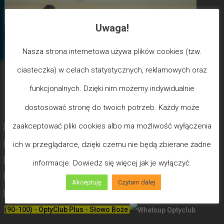
Uwaga!
Nasza strona internetowa używa plików cookies (tzw.
ciasteczka) w celach statystycznych, reklamowych oraz
funkcjonalnych. Dzięki nim możemy indywidualnie
Biegun Maksymalizmu
-Poziom wcześniejszej śmierci
dostosować stronę do twoich potrzeb. Każdy może
biologicznej
zaakceptować pliki cookies albo ma możliwość wyłączenia
(100) - Bóg/Duch istnieje / JA JESTEM
(99)
-
Poziom poświęceń LDW
ich w przeglądarce, dzięki czemu nie będą zbierane żadne
(98)
- Poziom Miłości
informacje. Dowiedz się więcej jak je wyłączyć.
(97)
- Poziom Mądrości
Akceptuję
Czytam dalej
(96)
- Poziom Zdrowia (Uzdrowień)
(90-100) - OptyClub Plus
- Słowo Boże