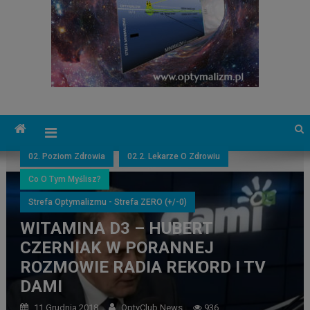
02. Poziom Zdrowia
02.2. Lekarze O Zdrowiu
Co O Tym Myślisz?
Strefa Optymalizmu - Strefa ZERO (+/-0)
WITAMINA D3 – HUBERT
CZERNIAK W PORANNEJ
ROZMOWIE RADIA REKORD I TV
DAMI
11 Grudnia 2018
OptyClub News
936