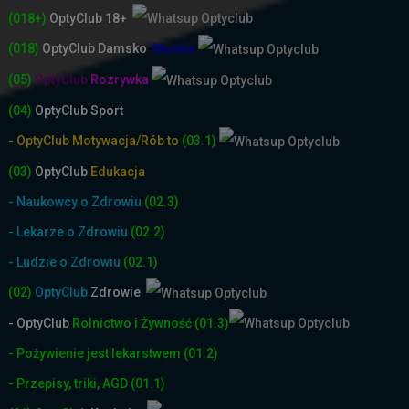
(018+)
OptyClub 18+
(018)
OptyClub
Damsko
-
Męskie
(05)
OptyClub
Rozrywka
(04)
OptyClub Sport
- OptyClub Motywacja/Rób to
(03.1)
(03)
OptyClub
Edukacja
- Naukowcy o Zdrowiu
(02.3)
- Lekarze o Zdrowiu
(02.2)
- Ludzie o Zdrowiu
(02.1)
(02)
OptyClub
Zdrowie
- OptyClub
Rolnictwo i Żyw
ność
(01.3)
- Pożywienie jest lekarstwem
(01.2)
- Przepisy, triki, AGD
(01.1)