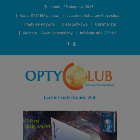
sobota, 08 sierpnia, 2026
Kraus SYSTEM poleca:
Leczenie Schorzeń Kręgosłupa
Prądy selektywne
Dieta żółtkowa
Optymalizm
Kuchnia – Świat Optymalisty
Infolinia: 881 777 320
Łącznik Ludzi Dobrej Woli