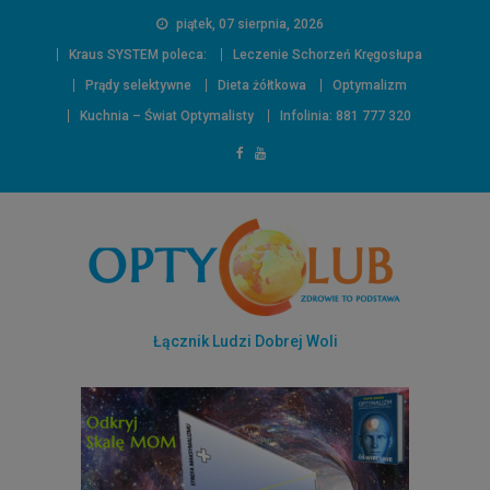
piątek, 07 sierpnia, 2026
Kraus SYSTEM poleca:
Leczenie Schorzeń Kręgosłupa
Prądy selektywne
Dieta żółtkowa
Optymalizm
Kuchnia – Świat Optymalisty
Infolinia: 881 777 320
Łącznik Ludzi Dobrej Woli