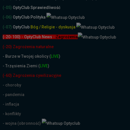
(-05)
OptyClub Sprawiedliwość
(-06)
OptyClub Polityka
(-07)
OptyClub
Bóg / Religie - dyskusja
(-20-100) - OptyClub News
-
Zagrożenia
(-20) Zagrożenia naturalne
-
Burze w Twojej okolicy (
LIVE
)
- Trzęsienia Ziemi (
LIVE
)
(-60) Zagrożenia cywilizacyjne
- choroby
- pandemia
- inflacja
- konflikty
- wojna (obronność)