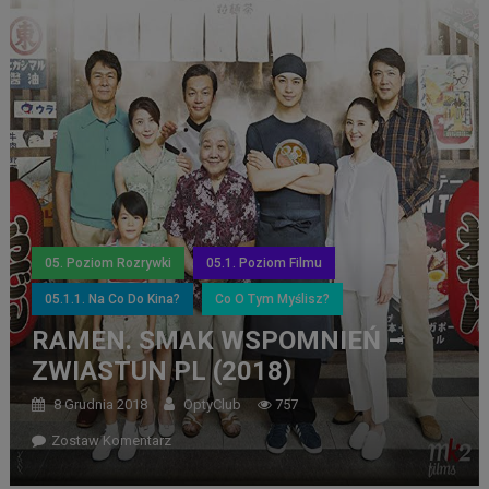
05. Poziom Rozrywki
05.1. Poziom Filmu
05.1.1. Na Co Do Kina?
Co O Tym Myślisz?
RAMEN. SMAK WSPOMNIEŃ –
ZWIASTUN PL (2018)
8 Grudnia 2018
OptyClub
757
Zostaw Komentarz