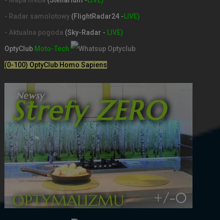
- Radar samolotowy
(FlightRadar24 -
LIVE)
- Aktualna pogoda
(Sky-Radar -
LIVE)
OptyClub
Moto-Tech
(0-100) OptyClub Homo Sapiens