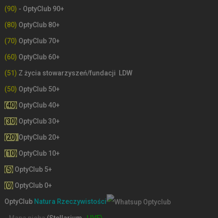
(90)
- OptyClub 90+
(80)
OptyClub 80+
(70)
OptyClub 70+
(60)
OptyClub 60+
(51)
Z życia stowarzyszeń/fundacji LDW
(50)
OptyClub 50+
(40)
OptyClub 40+
(30)
OptyClub 30+
(20)
OptyClub 20+
(10)
OptyClub 10+
(5)
OptyClub 5+
(0)
OptyClub 0+
OptyClub
Natura Rzeczywistości
- Mapa nieba
(Stellarium -
LIVE)