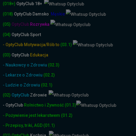
(018+)
OptyClub 18+
(018)
OptyClub
Damsko
-
Męskie
(05)
OptyClub
Rozrywka
(04)
OptyClub Sport
- OptyClub Motywacja/Rób to
(03.1)
(03)
OptyClub
Edukacja
- Naukowcy o Zdrowiu
(02.3)
- Lekarze o Zdrowiu
(02.2)
- Ludzie o Zdrowiu
(02.1)
(02)
OptyClub
Zdrowie
- OptyClub
Rolnictwo i Żyw
ność
(01.3)
- Pożywienie jest lekarstwem
(01.2)
- Przepisy, triki, AGD
(01.1)
(01)
OptyClub
Kuchnia