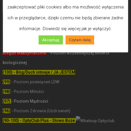
zaakceptować pliki cookies albo ma możliwość wyłączenia
ich w przeglądarce, dzięki czemu nie będą zbierane żadne
informacje. Dowiedz się więcej jak je wyłączyć.
Akceptuję
Czytam dalej
Biegun Maksymalizmu
-Poziom wcześniejszej śmierci
biologicznej
(100) - Bóg/Duch istnieje / JA JESTEM
(99)
-
Poziom poświęceń LDW
(98)
- Poziom Miłości
(97)
- Poziom Mądrości
(96)
- Poziom Zdrowia (Uzdrowień)
(90-100) - OptyClub Plus
- Słowo Boże