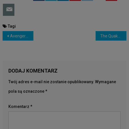
Tagi
NAWIGACJA
Avengers 4 Endgame – Zwiastun PL (2019)
The Quake. Trzęsienie ziemi – Zwiastun PL (2018)
WPISU
DODAJ KOMENTARZ
Twój adres e-mail nie zostanie opublikowany.
Wymagane
pola są oznaczone
*
Komentarz
*