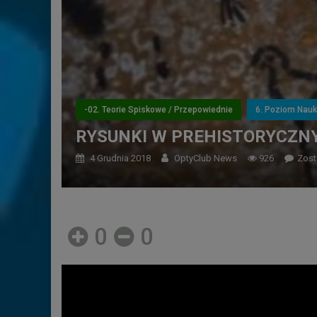
-02. Teorie Spiskowe / Przepowiednie
6. Poziom Nauk
RYSUNKI W PREHISTORYCZNY
4 Grudnia 2018
OptyClub News
926
Zost
0
0