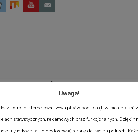
ane pola są oznaczone
*
Uwaga!
Nasza strona internetowa używa plików cookies (tzw. ciasteczka) 
celach statystycznych, reklamowych oraz funkcjonalnych. Dzięki ni
ożemy indywidualnie dostosować stronę do twoich potrzeb. Każ