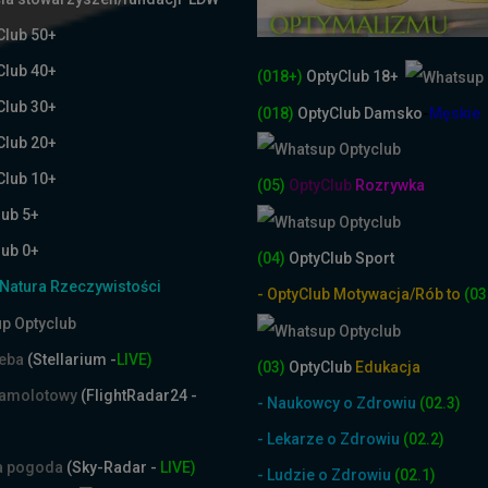
Club 50+
Club 40+
(018+)
OptyClub 18+
Club 30+
(018)
OptyClub
Damsko
-
Męskie
Club 20+
Club 10+
(05)
OptyClub
Rozrywka
lub 5+
lub 0+
(04)
OptyClub Sport
Natura Rzeczywistości
- OptyClub Motywacja/Rób to
(03
ieba
(Stellarium -
LIVE)
(03)
OptyClub
Edukacja
samolotowy
(FlightRadar24 -
- Naukowcy o Zdrowiu
(02.3)
- Lekarze o Zdrowiu
(02.2)
na pogoda
(Sky-Radar -
LIVE)
- Ludzie o Zdrowiu
(02.1)