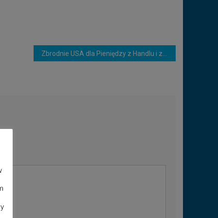
Zbrodnie USA dla Pieniędzy z Handlu i za Tanie Paliwo – Analiza Komentator
w
m
dy