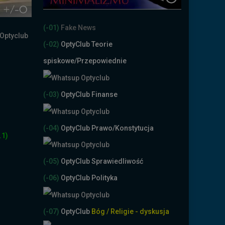
(-01)
Fake News
(-02)
OptyClub Teorie
spiskowe
/Przepowiednie
(-03)
OptyClub Finanse
(-04)
OptyClub Prawo/Konstytucja
.1)
(-05)
OptyClub Sprawiedliwość
(-06)
OptyClub Polityka
(-07)
OptyClub
Bóg / Religie - dyskusja