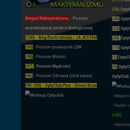
(50)
Opty
Biegun Maksymalizmu
-Poziom
(40)
Opty
wcześniejszej śmierci biologicznej
(30)
Opty
(100) - Bóg/Duch istnieje / JA JESTEM
(20)
Opty
(99)
-
Poziom poświęceń LDW
(10)
Opty
(98)
- Poziom Miłości
(5)
OptyC
(97)
- Poziom Mądrości
(0)
OptyC
(96)
- Poziom Zdrowia (Uzdrowień)
OptyClub
(90-100) - OptyClub Plus
- Słowo Boże
- Mapa n
- Radar 
LIVE)
- Aktual