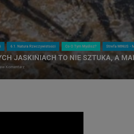
i
6.1. Natura Rzeczywistości
Co O Tym Myślisz?
Strefa MINUS - 
CH JASKINIACH TO NIE SZTUKA, A MA
aw Komentarz