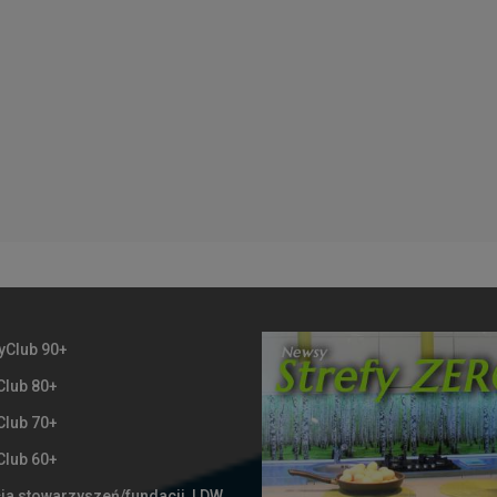
yClub 90+
Club 80+
Club 70+
Club 60+
ia stowarzyszeń/fundacji LDW