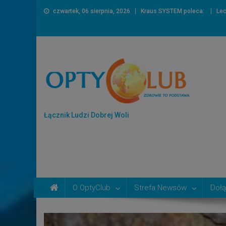
czwartek, 06 sierpnia, 2026
Kraus SYSTEM poleca:
Lec
Łącznik Ludzi Dobrej Woli
O OptyClub
Strefa Newsów
Dołą