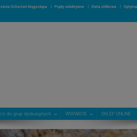
zenie Schorzeń Kręgosłupa
Prądy selektywne
Dieta żółtkowa
Optyma
cz do grup dyskusyjnych
WSPARCIE
SKLEP ONLINE