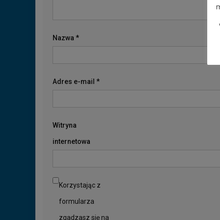
m
Nazwa
*
Adres e-mail
*
Witryna
internetowa
Korzystając z
formularza
zgadzasz się na