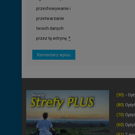
przechowywanie i
przetwarzanie
twoich danych
przez tę witrynę.
*
(90)
- Opt
(80)
Opty
(70)
Opty
(60)
Opty
(51)
Z życ