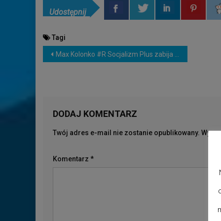
Udostępnij
Tagi
NAWIGACJA
Max Kolonko #R Socjalizm Plus zabija Naród – w MaxTVGO.com
WPISU
DODAJ KOMENTARZ
Twój adres e-mail nie zostanie opublikowany.
Wymag
Komentarz
*
m