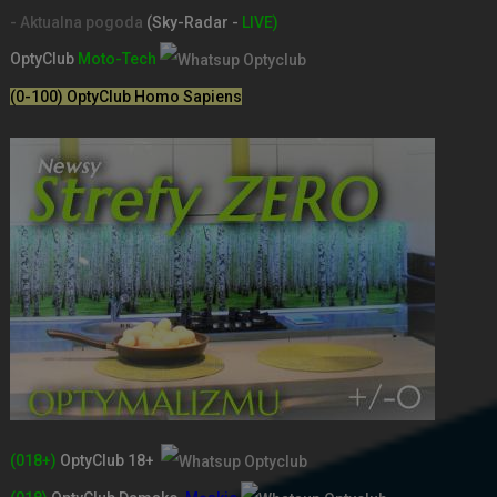
- Aktualna pogoda
(Sky-Radar -
LIVE)
OptyClub
Moto-Tech
(0-100) OptyClub Homo Sapiens
(018+)
OptyClub 18+