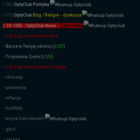
(-06)
OptyClub Polityka
(-07)
OptyClub
Bóg / Religie - dyskusja
(-20-100) - OptyClub News
-
Zagrożenia
(-20) Zagrożenia naturalne
-
Burze w Twojej okolicy (
LIVE
)
- Trzęsienia Ziemi (
LIVE
)
(-60) Zagrożenia cywilizacyjne
- choroby
- pandemia
- inflacja
- konflikty
- wojna (obronność)
- głód
- zaraza