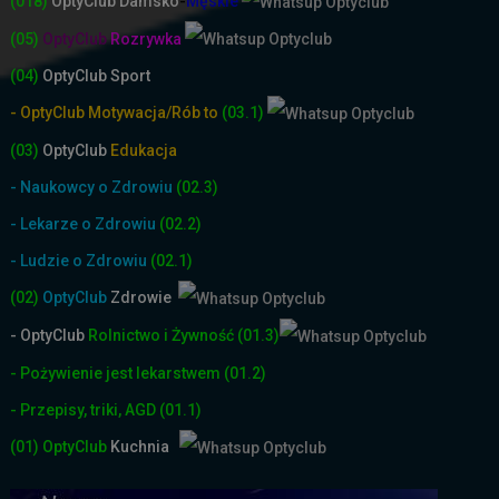
(018)
OptyClub
Damsko
-
Męskie
(05)
OptyClub
Rozrywka
(04)
OptyClub Sport
- OptyClub Motywacja/Rób to
(03.1)
(03)
OptyClub
Edukacja
- Naukowcy o Zdrowiu
(02.3)
- Lekarze o Zdrowiu
(02.2)
- Ludzie o Zdrowiu
(02.1)
(02)
OptyClub
Zdrowie
- OptyClub
Rolnictwo i Żyw
ność
(01.3)
- Pożywienie jest lekarstwem
(01.2)
- Przepisy, triki, AGD
(01.1)
(01)
OptyClub
Kuchnia