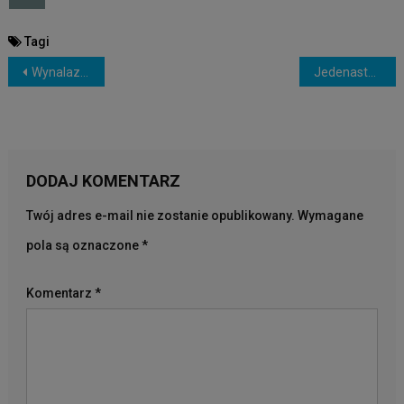
Tagi
NAWIGACJA
Wynalazki, Które Sprawią, że Poczujesz Się Jakbyśmy Żyli w 2050
Jedenastoletnia Dziewczynka Postrzelona w strzelaninie w Las Vegas
WPISU
DODAJ KOMENTARZ
Twój adres e-mail nie zostanie opublikowany.
Wymagane
pola są oznaczone
*
Komentarz
*