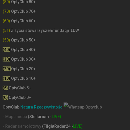
(80)
OptyClub 80+
(70)
OptyClub 70+
(60)
OptyClub 60+
(51)
Z życia stowarzyszeń/fundacji LDW
(50)
OptyClub 50+
(40)
OptyClub 40+
(30)
OptyClub 30+
(20)
OptyClub 20+
(10)
OptyClub 10+
(5)
OptyClub 5+
(0)
OptyClub 0+
OptyClub
Natura Rzeczywistości
- Mapa nieba
(Stellarium -
LIVE)
- Radar samolotowy
(FlightRadar24 -
LIVE)