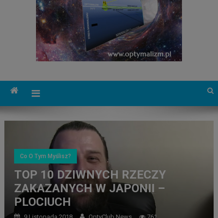
Co O Tym Myślisz?
TOP 10 DZIWNYCH RZECZY
ZAKAZANYCH W JAPONII –
PLOCIUCH
9 Listopada 2018
OptyClub News
761