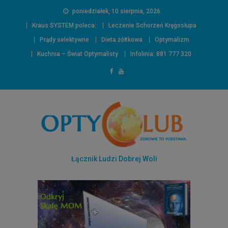
poniedziałek, 10 sierpnia, 2026
Kraus SYSTEM poleca:
Leczenie Schorzeń Kręgosłupa
Prądy selektywne
Dieta żółtkowa
Optymalizm
Kuchnia – Świat Optymalisty
Infolinia: 881 777 320
Łącznik Ludzi Dobrej Woli