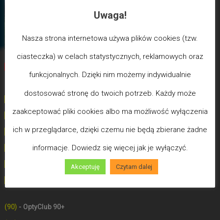
Uwaga!
Nasza strona internetowa używa plików cookies (tzw.
ciasteczka) w celach statystycznych, reklamowych oraz
Biegun Maksymalizmu
-Poziom wcześniejszej śmierci
funkcjonalnych. Dzięki nim możemy indywidualnie
biologicznej
dostosować stronę do twoich potrzeb. Każdy może
(100) - Bóg/Duch istnieje / JA JESTEM
zaakceptować pliki cookies albo ma możliwość wyłączenia
(99)
-
Poziom poświęceń LDW
ich w przeglądarce, dzięki czemu nie będą zbierane żadne
(98)
- Poziom Miłości
informacje. Dowiedz się więcej jak je wyłączyć.
(97)
- Poziom Mądrości
(96)
- Poziom Zdrowia (Uzdrowień)
Akceptuję
Czytam dalej
(90-100) - OptyClub Plus
- Słowo Boże
(90)
- OptyClub 90+