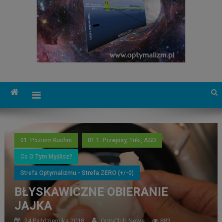
01. Poziom Kuchni
01.1. Przepisy, Triki, AGD
Co O Tym Myślisz?
Strefa Optymalizmu - Strefa ZERO (+/-0)
BŁYSKAWICZNE OBIERANIE
JAJKA
24 Października 2018
OptyClub News
883