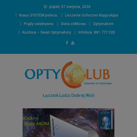
piątek, 07 sierpnia, 2026
Kraus SYSTEM poleca:
Leczenie Schorzeń Kręgosłupa
Prądy selektywne
Dieta żółtkowa
Optymalizm
Kuchnia – Świat Optymalisty
Infolinia: 881 777 320
Łącznik Ludzi Dobrej Woli