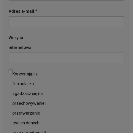
Adres e-mail
*
Witryna
internetowa
Korzystając z
formularza
zgadzasz się na
przechowywanie i
przetwarzanie
twoich danych
przez tę witrynę.
*