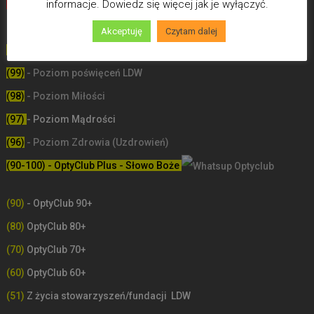
Biegun Maksymalizmu
-Poziom wcześniejszej śmierci
informacje. Dowiedz się więcej jak je wyłączyć.
biologicznej
Akceptuję
Czytam dalej
(100) - Bóg/Duch istnieje / JA JESTEM
(99)
-
Poziom poświęceń LDW
(98)
- Poziom Miłości
(97)
- Poziom Mądrości
(96)
- Poziom Zdrowia (Uzdrowień)
(90-100) - OptyClub Plus
- Słowo Boże
(90)
- OptyClub 90+
(80)
OptyClub 80+
(70)
OptyClub 70+
(60)
OptyClub 60+
(51)
Z życia stowarzyszeń/fundacji LDW