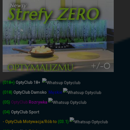
(018+)
OptyClub 18+
(018)
OptyClub
Damsko
-
Męskie
(05)
OptyClub
Rozrywka
(04)
OptyClub Sport
- OptyClub Motywacja/Rób to
(03.1)