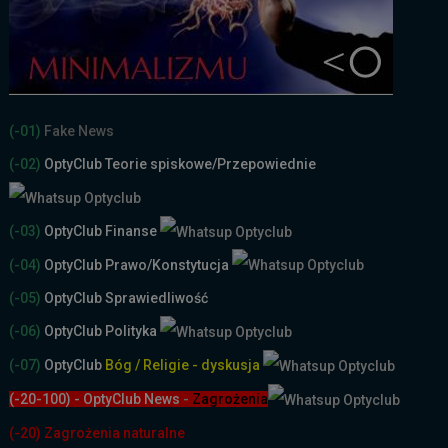
(-01)
Fake News
(-02)
OptyClub Teorie spiskowe
/Przepowiednie
(-03)
OptyClub Finanse
(-04)
OptyClub Prawo/Konstytucja
(-05)
OptyClub Sprawiedliwość
(-06)
OptyClub Polityka
(-07)
OptyClub
Bóg / Religie - dyskusja
(-20-100) - OptyClub News
-
Zagrożenia
(-20) Zagrożenia naturalne