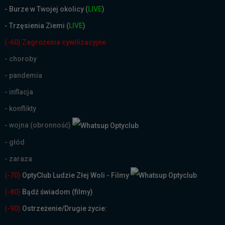
-
Burze w Twojej okolicy (
LIVE
)
- Trzęsienia Ziemi (
LIVE
)
(-60) Zagrożenia cywilizacyjne
- choroby
- pandemia
- inflacja
- konflikty
- wojna (obronność)
- głód
- zaraza
(-70)
OptyClub Ludzie Złej Woli - Filmy
(
-80)
Bądź świadom (filmy)
(-90)
Ostrzeżenie/Drugie życie: