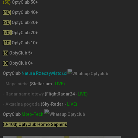
(50)
OptyClub 50+
(40)
OptyClub 40+
(30)
OptyClub 30+
(20)
OptyClub 20+
(10)
OptyClub 10+
(5)
OptyClub 5+
(0)
OptyClub 0+
OptyClub
Natura Rzeczywistości
- Mapa nieba
(Stellarium -
LIVE)
- Radar samolotowy
(FlightRadar24 -
LIVE)
- Aktualna pogoda
(Sky-Radar -
LIVE)
OptyClub
Moto-Tech
(0-100) OptyClub Homo Sapiens