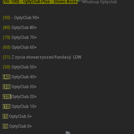
(90-100) - OptyClub Plus
- Słowo Boże
(90)
- OptyClub 90+
(80)
OptyClub 80+
(70)
OptyClub 70+
(60)
OptyClub 60+
(51)
Z życia stowarzyszeń/fundacji LDW
(50)
OptyClub 50+
(40)
OptyClub 40+
(30)
OptyClub 30+
(20)
OptyClub 20+
(10)
OptyClub 10+
(5)
OptyClub 5+
(0)
OptyClub 0+