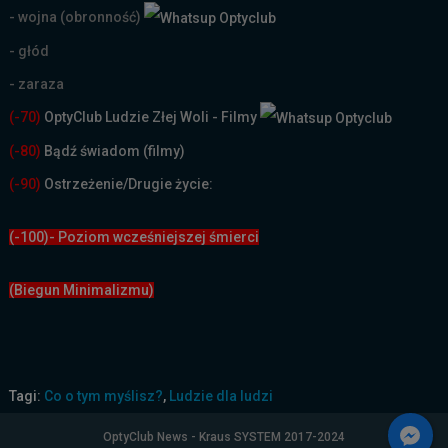
- wojna (obronność)
- głód
- zaraza
(-70)
OptyClub Ludzie Złej Woli - Filmy
(
-80)
Bądź świadom (filmy)
(-90)
Ostrzeżenie/Drugie życie:
(-100)- Poziom wcześniejszej śmierci
(Biegun Minimalizmu)
Tagi:
Co o tym myślisz?
,
Ludzie dla ludzi
OptyClub News - Kraus SYSTEM 2017-2024