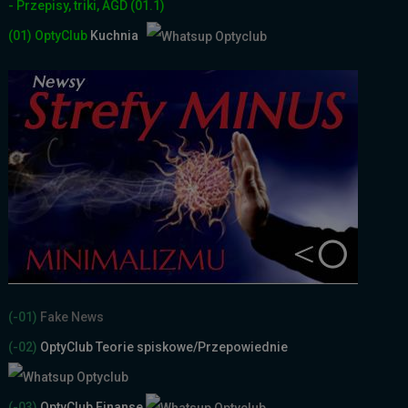
- Przepisy, triki, AGD
(01.1)
(01)
OptyClub
Kuchnia
(-01)
Fake News
(-02)
OptyClub Teorie spiskowe
/Przepowiednie
(-03)
OptyClub Finanse