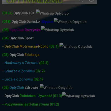
(018+)
OptyClub 18+
(018)
OptyClub
Damsko
-
Męskie
(05)
OptyClub
Rozrywka
(04)
OptyClub Sport
- OptyClub Motywacja/Rób to
(03.1)
(03)
OptyClub
Edukacja
- Naukowcy o Zdrowiu
(02.3)
- Lekarze o Zdrowiu
(02.2)
- Ludzie o Zdrowiu
(02.1)
(02)
OptyClub
Zdrowie
- OptyClub
Rolnictwo i Żyw
ność
(01.3)
- Pożywienie jest lekarstwem
(01.2)