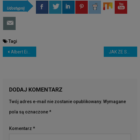
Udostępnij
Tagi
NAWIGACJA
Albert Einstein (Globalna świadomość)
JAK ZE SMALCU ZROBIĆ MYDŁO? – Nauka. To lubię.
WPISU
DODAJ KOMENTARZ
Twój adres e-mail nie zostanie opublikowany.
Wymagane
pola są oznaczone
*
Komentarz
*