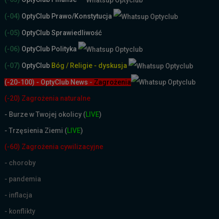
(-04)
OptyClub Prawo/Konstytucja
(-05)
OptyClub Sprawiedliwość
(-06)
OptyClub Polityka
(-07)
OptyClub
Bóg / Religie - dyskusja
(-20-100) - OptyClub News
-
Zagrożenia
(-20) Zagrożenia naturalne
-
Burze w Twojej okolicy (
LIVE
)
- Trzęsienia Ziemi (
LIVE
)
(-60) Zagrożenia cywilizacyjne
- choroby
- pandemia
- inflacja
- konflikty