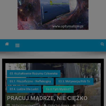
03. Kształtownie Rozumu Człowieka
03.1. Filozoficzno - Refleksyjny
03.3. Motywacja/Rób To:
03.4. Ludzie Dla Ludzi
Co O Tym Myślisz?
PRACUJ MĄDRZE, NIE CIĘŻKO
18 Października 2018
OptyClub News
954