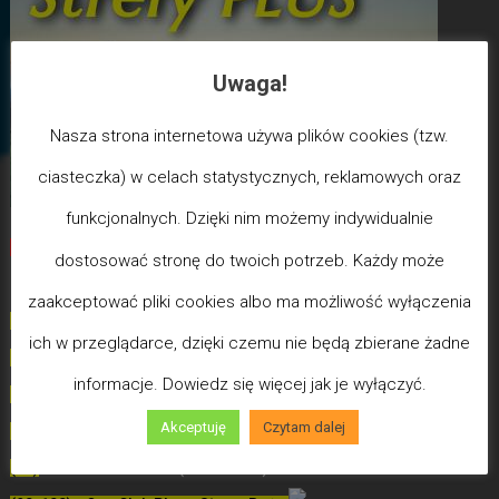
Uwaga!
Nasza strona internetowa używa plików cookies (tzw.
ciasteczka) w celach statystycznych, reklamowych oraz
funkcjonalnych. Dzięki nim możemy indywidualnie
Biegun Maksymalizmu
-Poziom wcześniejszej śmierci
dostosować stronę do twoich potrzeb. Każdy może
biologicznej
zaakceptować pliki cookies albo ma możliwość wyłączenia
(100) - Bóg/Duch istnieje / JA JESTEM
ich w przeglądarce, dzięki czemu nie będą zbierane żadne
(99)
-
Poziom poświęceń LDW
informacje. Dowiedz się więcej jak je wyłączyć.
(98)
- Poziom Miłości
Akceptuję
Czytam dalej
(97)
- Poziom Mądrości
(96)
- Poziom Zdrowia (Uzdrowień)