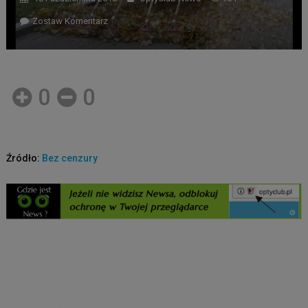
Zostaw Komentarz
0
0
Źródło:
Bez cenzury