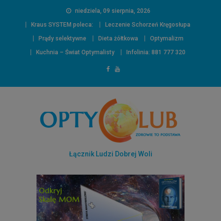
niedziela, 09 sierpnia, 2026
Kraus SYSTEM poleca:
Leczenie Schorzeń Kręgosłupa
Prądy selektywne
Dieta żółtkowa
Optymalizm
Kuchnia – Świat Optymalisty
Infolinia: 881 777 320
Łącznik Ludzi Dobrej Woli