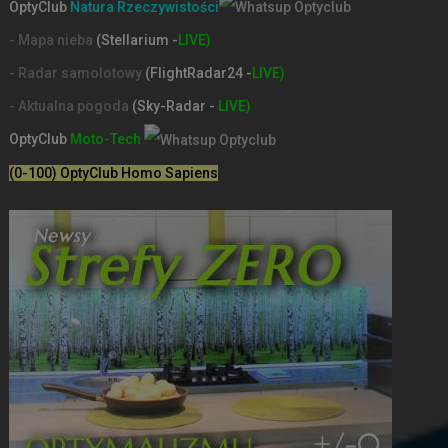
OptyClub
Natura Rzeczywistości
- Mapa nieba
(Stellarium -
LIVE)
- Radar samolotowy
(FlightRadar24 -
LIVE)
- Aktualna pogoda
(Sky-Radar -
LIVE)
OptyClub
Moto-Tech
(0-100) OptyClub Homo Sapiens