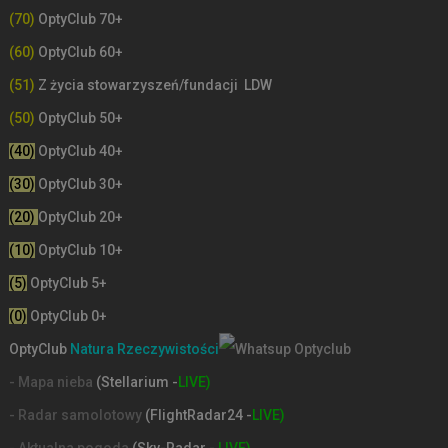
(70)
OptyClub 70+
(60)
OptyClub 60+
(51)
Z życia stowarzyszeń/fundacji LDW
(50)
OptyClub 50+
(40)
OptyClub 40+
(30)
OptyClub 30+
(20)
OptyClub 20+
(10)
OptyClub 10+
(5)
OptyClub 5+
(0)
OptyClub 0+
OptyClub
Natura Rzeczywistości
- Mapa nieba
(Stellarium -
LIVE)
- Radar samolotowy
(FlightRadar24 -
LIVE)