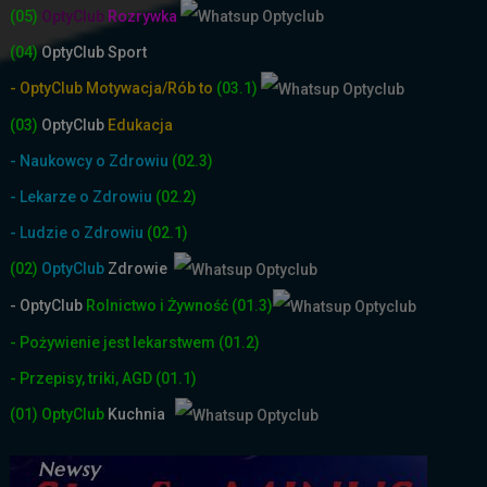
(05)
OptyClub
Rozrywka
(04)
OptyClub Sport
- OptyClub Motywacja/Rób to
(03.1)
(03)
OptyClub
Edukacja
- Naukowcy o Zdrowiu
(02.3)
- Lekarze o Zdrowiu
(02.2)
- Ludzie o Zdrowiu
(02.1)
(02)
OptyClub
Zdrowie
- OptyClub
Rolnictwo i Żyw
ność
(01.3)
- Pożywienie jest lekarstwem
(01.2)
- Przepisy, triki, AGD
(01.1)
(01)
OptyClub
Kuchnia