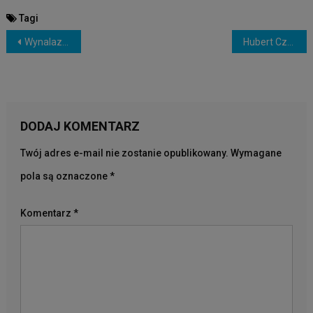
Tagi
NAWIGACJA
Wynalazki kuchenne, które chcesz mieć
Hubert Czerniak – kandydat do Sejmiku Woj. Mazowieckiego, okręg 5, lista nr 9, miejsce 1
WPISU
DODAJ KOMENTARZ
Twój adres e-mail nie zostanie opublikowany.
Wymagane
pola są oznaczone
*
Komentarz
*