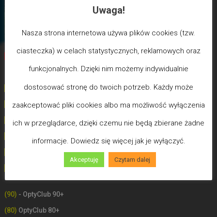
Uwaga!
Nasza strona internetowa używa plików cookies (tzw.
ciasteczka) w celach statystycznych, reklamowych oraz
Biegun Maksymalizmu
-Poziom wcześniejszej śmierci
funkcjonalnych. Dzięki nim możemy indywidualnie
biologicznej
dostosować stronę do twoich potrzeb. Każdy może
(100) - Bóg/Duch istnieje / JA JESTEM
(99)
-
Poziom poświęceń LDW
zaakceptować pliki cookies albo ma możliwość wyłączenia
(98)
- Poziom Miłości
ich w przeglądarce, dzięki czemu nie będą zbierane żadne
(97)
- Poziom Mądrości
informacje. Dowiedz się więcej jak je wyłączyć.
(96)
- Poziom Zdrowia (Uzdrowień)
Akceptuję
Czytam dalej
(90-100) - OptyClub Plus
- Słowo Boże
(90)
- OptyClub 90+
(80)
OptyClub 80+