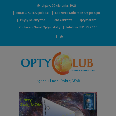
piątek, 07 sierpnia, 2026
Kraus SYSTEM poleca:
Leczenie Schorzeń Kręgosłupa
Prądy selektywne
Dieta żółtkowa
Optymalizm
Kuchnia – Świat Optymalisty
Infolinia: 881 777 320
Łącznik Ludzi Dobrej Woli