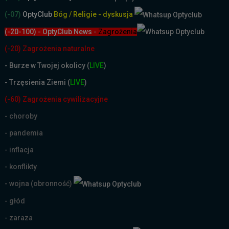
(-07)
OptyClub
Bóg / Religie - dyskusja
(-20-100) - OptyClub News
-
Zagrożenia
(-20) Zagrożenia naturalne
-
Burze w Twojej okolicy (
LIVE
)
- Trzęsienia Ziemi (
LIVE
)
(-60) Zagrożenia cywilizacyjne
- choroby
- pandemia
- inflacja
- konflikty
- wojna (obronność)
- głód
- zaraza