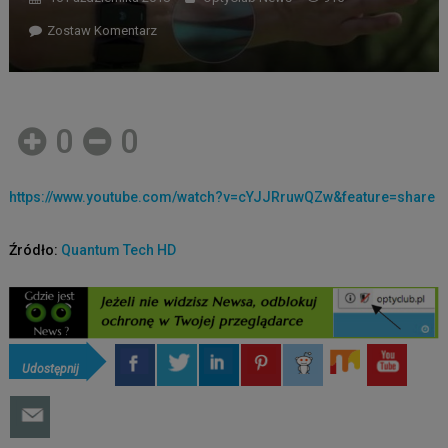
Zostaw Komentarz
0
0
https://www.youtube.com/watch?v=cYJJRruwQZw&feature=share
Źródło:
Quantum Tech HD
Udostępnij