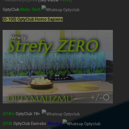
- Aktualna pogoda
(Sky-Radar -
LIVE)
OptyClub
Moto-Tech
(0-100) OptyClub Homo Sapiens
(018+)
OptyClub 18+
(018)
OptyClub
Damsko
-
Męskie