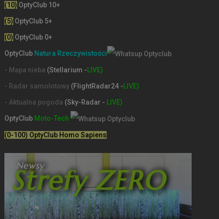
(10)
OptyClub 10+
(5)
OptyClub 5+
(0)
OptyClub 0+
OptyClub
Natura Rzeczywistości
- Mapa nieba
(Stellarium -
LIVE)
- Radar samolotowy
(FlightRadar24 -
LIVE)
- Aktualna pogoda
(Sky-Radar -
LIVE)
OptyClub
Moto-Tech
(0-100) OptyClub Homo Sapiens