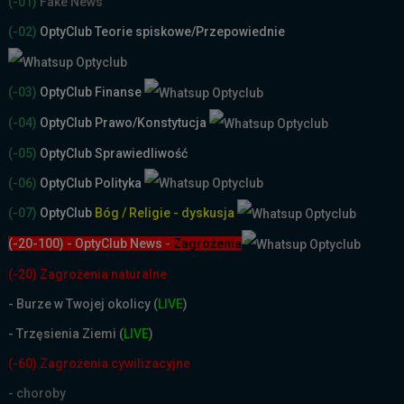
(-01)
Fake News
(-02)
OptyClub Teorie spiskowe
/Przepowiednie
(-03)
OptyClub Finanse
(-04)
OptyClub Prawo/Konstytucja
(-05)
OptyClub Sprawiedliwość
(-06)
OptyClub Polityka
(-07)
OptyClub
Bóg / Religie - dyskusja
(-20-100) - OptyClub News
-
Zagrożenia
(-20) Zagrożenia naturalne
-
Burze w Twojej okolicy (
LIVE
)
- Trzęsienia Ziemi (
LIVE
)
(-60) Zagrożenia cywilizacyjne
- choroby