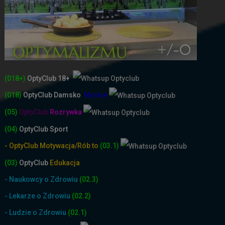
(018+)
OptyClub 18+
(018)
OptyClub
Damsko
-
Męskie
(05)
OptyClub
Rozrywka
(04)
OptyClub Sport
- OptyClub Motywacja/Rób to
(03.1)
(03)
OptyClub
Edukacja
- Naukowcy o Zdrowiu
(02.3)
- Lekarze o Zdrowiu
(02.2)
- Ludzie o Zdrowiu
(02.1)