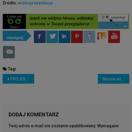
Źródło:
wideoprezentacje
Udostępnij
Tagi
NAWIGACJA
PROJEKT TITAN, iCar, SAMOCHÓD APPLE’A – NADCHODZI MOTORYZACYJNA REWOLUCJA?
Mumia wtedy i dziś (2018)
WPISU
DODAJ KOMENTARZ
Twój adres e-mail nie zostanie opublikowany.
Wymagane