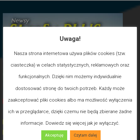
Uwaga!
Nasza strona internetowa używa plików cookies (tzw.
ciasteczka) w celach statystycznych, reklamowych oraz
funkcjonalnych. Dzięki nim możemy indywidualnie
dostosować stronę do twoich potrzeb. Każdy może
zaakceptować pliki cookies albo ma możliwość wyłączenia
Biegun Maksymalizmu
-Poziom wcześniejszej śmierci
ich w przeglądarce, dzięki czemu nie będą zbierane żadne
biologicznej
(100) - Bóg/Duch istnieje / JA JESTEM
informacje. Dowiedz się więcej jak je wyłączyć.
(99)
-
Poziom poświęceń LDW
Akceptuję
Czytam dalej