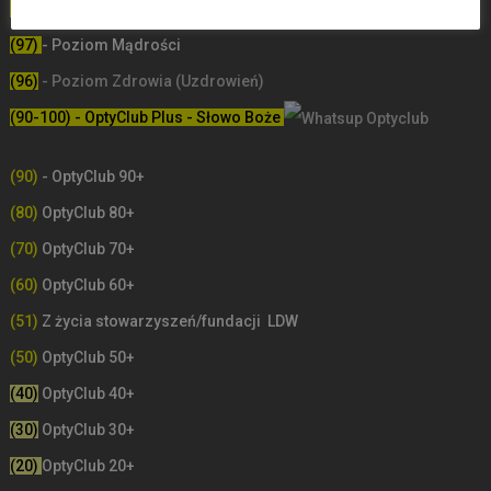
(98)
- Poziom Miłości
(97)
- Poziom Mądrości
(96)
- Poziom Zdrowia (Uzdrowień)
(90-100) - OptyClub Plus
- Słowo Boże
(90)
- OptyClub 90+
(80)
OptyClub 80+
(70)
OptyClub 70+
(60)
OptyClub 60+
(51)
Z życia stowarzyszeń/fundacji LDW
(50)
OptyClub 50+
(40)
OptyClub 40+
(30)
OptyClub 30+
(20)
OptyClub 20+