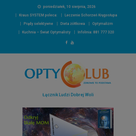
poniedziałek, 10 sierpnia, 2026
Kraus SYSTEM poleca:
Leczenie Schorzeń Kręgosłupa
Prądy selektywne
Dieta żółtkowa
Optymalizm
Kuchnia – Świat Optymalisty
Infolinia: 881 777 320
Łącznik Ludzi Dobrej Woli