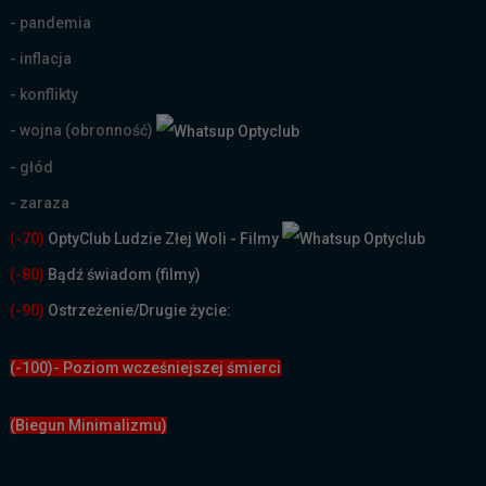
- pandemia
- inflacja
- konflikty
- wojna (obronność)
- głód
- zaraza
(-70)
OptyClub Ludzie Złej Woli - Filmy
(
-80)
Bądź świadom (filmy)
(-90)
Ostrzeżenie/Drugie życie:
(-100)- Poziom wcześniejszej śmierci
(Biegun Minimalizmu)