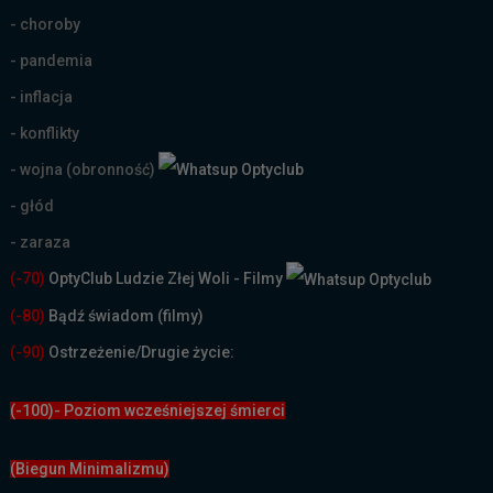
- choroby
- pandemia
- inflacja
- konflikty
- wojna (obronność)
- głód
- zaraza
(-70)
OptyClub Ludzie Złej Woli - Filmy
(
-80)
Bądź świadom (filmy)
(-90)
Ostrzeżenie/Drugie życie:
(-100)- Poziom wcześniejszej śmierci
(Biegun Minimalizmu)