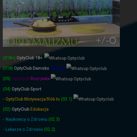
(018+)
OptyClub 18+
(018)
OptyClub
Damsko
-
Męskie
(05)
OptyClub
Rozrywka
(04)
OptyClub Sport
- OptyClub Motywacja/Rób to
(03.1)
(03)
OptyClub
Edukacja
- Naukowcy o Zdrowiu
(02.3)
- Lekarze o Zdrowiu
(02.2)