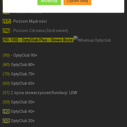
Akceptuję
Czytam dalej
(99)
-
Poziom poświęceń LDW
(98)
- Poziom Miłości
(97)
- Poziom Mądrości
(96)
- Poziom Zdrowia (Uzdrowień)
(90-100) - OptyClub Plus
- Słowo Boże
(90)
- OptyClub 90+
(80)
OptyClub 80+
(70)
OptyClub 70+
(60)
OptyClub 60+
(51)
Z życia stowarzyszeń/fundacji LDW
(50)
OptyClub 50+
(40)
OptyClub 40+
(30)
OptyClub 30+