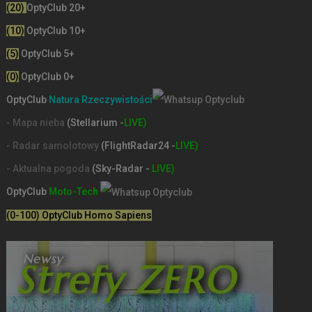
(20)
OptyClub 20+
(10)
OptyClub 10+
(5)
OptyClub 5+
(0)
OptyClub 0+
OptyClub
Natura Rzeczywistości
- Mapa nieba
(Stellarium -
LIVE)
- Radar samolotowy
(FlightRadar24 -
LIVE)
- Aktualna pogoda
(Sky-Radar -
LIVE)
OptyClub
Moto-Tech
(0-100) OptyClub Homo Sapiens