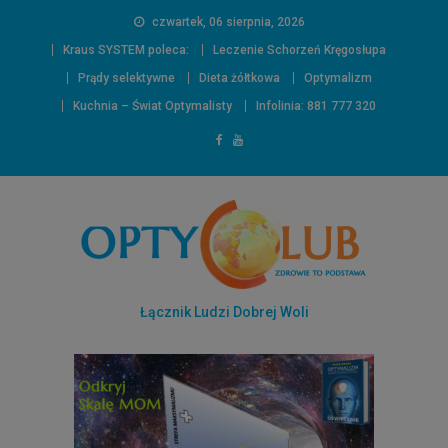
czwartek, 06 sierpnia, 2026
Kraus SYSTEM poleca:
Leczenie Schorzeń Kręgosłupa
Prądy selektywne
Dieta żółtkowa
Optymalizm
Kuchnia – Świat Optymalisty
Infolinia: 881 777 320
Łącznik Ludzi Dobrej Woli