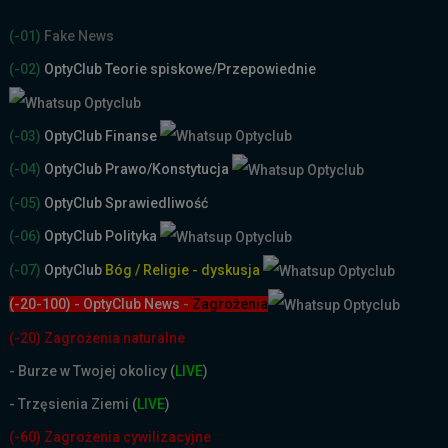
(-01)
Fake News
(-02)
OptyClub Teorie spiskowe
/Przepowiednie
(-03)
OptyClub Finanse
(-04)
OptyClub Prawo/Konstytucja
(-05)
OptyClub Sprawiedliwość
(-06)
OptyClub Polityka
(-07)
OptyClub
Bóg / Religie - dyskusja
(-20-100) - OptyClub News
-
Zagrożenia
(-20) Zagrożenia naturalne
-
Burze w Twojej okolicy (
LIVE
)
- Trzęsienia Ziemi (
LIVE
)
(-60) Zagrożenia cywilizacyjne