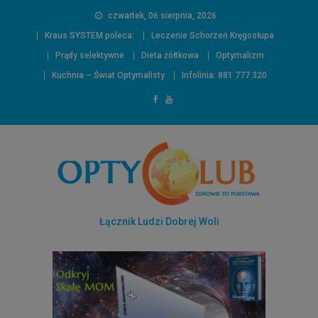
czwartek, 06 sierpnia, 2026
Kraus SYSTEM poleca:
Leczenie Schorzeń Kręgosłupa
Prądy selektywne
Dieta żółtkowa
Optymalizm
Kuchnia – Świat Optymalisty
Infolinia: 881 777 320
Łącznik Ludzi Dobrej Woli