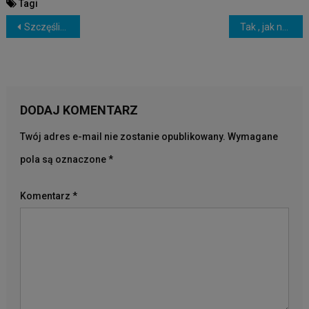
Tagi
NAWIGACJA
Szczęśliwe Kury
Tak , jak nas widzą inni …
WPISU
DODAJ KOMENTARZ
Twój adres e-mail nie zostanie opublikowany.
Wymagane
pola są oznaczone
*
Komentarz
*