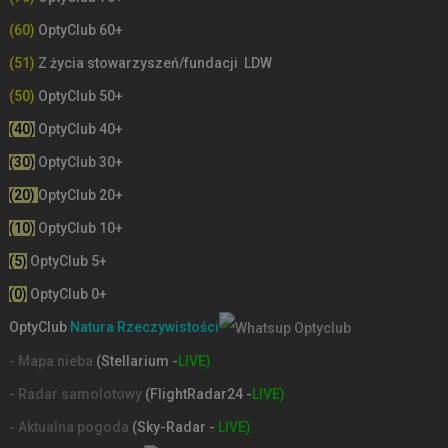
(60)
OptyClub 60+
(51)
Z życia stowarzyszeń/fundacji LDW
(50)
OptyClub 50+
(40)
OptyClub 40+
(30)
OptyClub 30+
(20)
OptyClub 20+
(10)
OptyClub 10+
(5)
OptyClub 5+
(0)
OptyClub 0+
OptyClub
Natura Rzeczywistości
- Mapa nieba
(Stellarium -
LIVE)
- Radar samolotowy
(FlightRadar24 -
LIVE)
- Aktualna pogoda
(Sky-Radar -
LIVE)