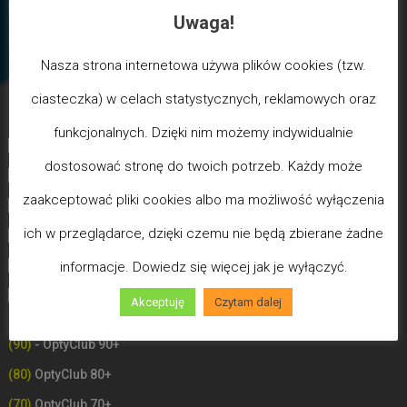
Uwaga!
Nasza strona internetowa używa plików cookies (tzw.
Biegun Maksymalizmu
-Poziom wcześniejszej śmierci
ciasteczka) w celach statystycznych, reklamowych oraz
biologicznej
funkcjonalnych. Dzięki nim możemy indywidualnie
(100) - Bóg/Duch istnieje / JA JESTEM
dostosować stronę do twoich potrzeb. Każdy może
(99)
-
Poziom poświęceń LDW
zaakceptować pliki cookies albo ma możliwość wyłączenia
(98)
- Poziom Miłości
ich w przeglądarce, dzięki czemu nie będą zbierane żadne
(97)
- Poziom Mądrości
(96)
- Poziom Zdrowia (Uzdrowień)
informacje. Dowiedz się więcej jak je wyłączyć.
(90-100) - OptyClub Plus
- Słowo Boże
Akceptuję
Czytam dalej
(90)
- OptyClub 90+
(80)
OptyClub 80+
(70)
OptyClub 70+