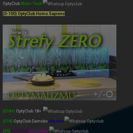
OptyClub
Moto-Tech
(0-100) OptyClub Homo Sapiens
(018+)
OptyClub 18+
(018)
OptyClub
Damsko
-
Męskie
(05)
OptyClub
Rozrywka