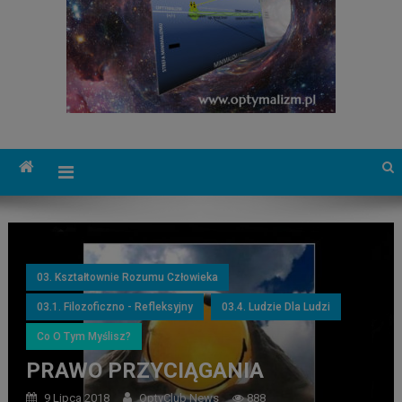
03. Kształtownie Rozumu Człowieka
03.1. Filozoficzno - Refleksyjny
03.4. Ludzie Dla Ludzi
Co O Tym Myślisz?
PRAWO PRZYCIĄGANIA
9 Lipca 2018
OptyClub News
888