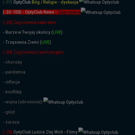
(-07)
OptyClub
Bóg / Religie - dyskusja
(-20-100) - OptyClub News
-
Zagrożenia
(-20) Zagrożenia naturalne
-
Burze w Twojej okolicy (
LIVE
)
- Trzęsienia Ziemi (
LIVE
)
(-60) Zagrożenia cywilizacyjne
- choroby
- pandemia
- inflacja
- konflikty
- wojna (obronność)
- głód
- zaraza
(-70)
OptyClub Ludzie Złej Woli - Filmy