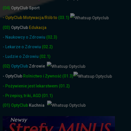
(04)
OptyClub Sport
- OptyClub Motywacja/Rób to
(03.1)
(03)
OptyClub
Edukacja
- Naukowcy o Zdrowiu
(02.3)
- Lekarze o Zdrowiu
(02.2)
- Ludzie o Zdrowiu
(02.1)
(02)
OptyClub
Zdrowie
- OptyClub
Rolnictwo i Żyw
ność
(01.3)
- Pożywienie jest lekarstwem
(01.2)
- Przepisy, triki, AGD
(01.1)
(01)
OptyClub
Kuchnia