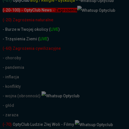
(-07)
OptyClub
Bóg / Religie - dyskusja
(-20-100) - OptyClub News
-
Zagrożenia
(-20) Zagrożenia naturalne
-
Burze w Twojej okolicy (
LIVE
)
- Trzęsienia Ziemi (
LIVE
)
(-60) Zagrożenia cywilizacyjne
- choroby
- pandemia
- inflacja
- konflikty
- wojna (obronność)
- głód
- zaraza
(-70)
OptyClub Ludzie Złej Woli - Filmy