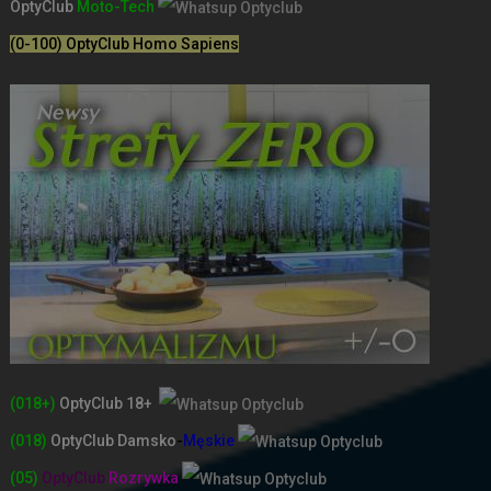
OptyClub
Moto-Tech
(0-100) OptyClub Homo Sapiens
(018+)
OptyClub 18+
(018)
OptyClub
Damsko
-
Męskie
(05)
OptyClub
Rozrywka