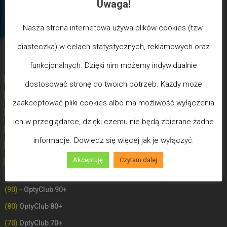
Uwaga!
Nasza strona internetowa używa plików cookies (tzw.
Biegun Maksymalizmu
-Poziom wcześniejszej śmierci
ciasteczka) w celach statystycznych, reklamowych oraz
biologicznej
funkcjonalnych. Dzięki nim możemy indywidualnie
(100) - Bóg/Duch istnieje / JA JESTEM
dostosować stronę do twoich potrzeb. Każdy może
(99)
-
Poziom poświęceń LDW
zaakceptować pliki cookies albo ma możliwość wyłączenia
(98)
- Poziom Miłości
ich w przeglądarce, dzięki czemu nie będą zbierane żadne
(97)
- Poziom Mądrości
informacje. Dowiedz się więcej jak je wyłączyć.
(96)
- Poziom Zdrowia (Uzdrowień)
Akceptuję
Czytam dalej
(90-100) - OptyClub Plus
- Słowo Boże
(90)
- OptyClub 90+
(80)
OptyClub 80+
(70)
OptyClub 70+