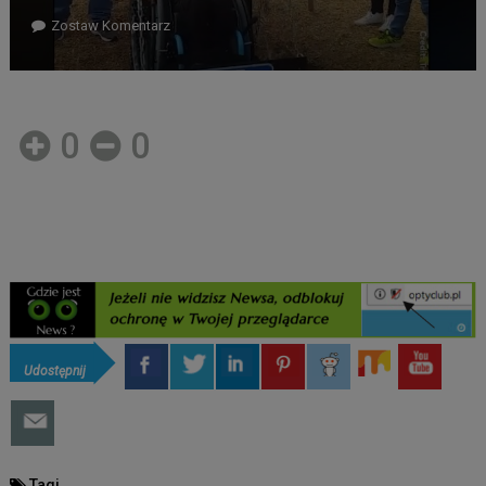
Zostaw Komentarz
0
0
Udostępnij
Tagi