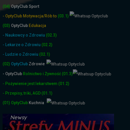
(04)
OptyClub Sport
- OptyClub Motywacja/Rób to
(03.1)
(03)
OptyClub
Edukacja
- Naukowcy o Zdrowiu
(02.3)
- Lekarze o Zdrowiu
(02.2)
- Ludzie o Zdrowiu
(02.1)
(02)
OptyClub
Zdrowie
- OptyClub
Rolnictwo i Żyw
ność
(01.3)
- Pożywienie jest lekarstwem
(01.2)
- Przepisy, triki, AGD
(01.1)
(01)
OptyClub
Kuchnia