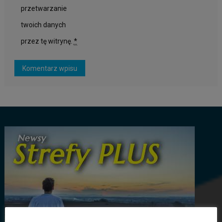
przetwarzanie
twoich danych
przez tę witrynę.
*