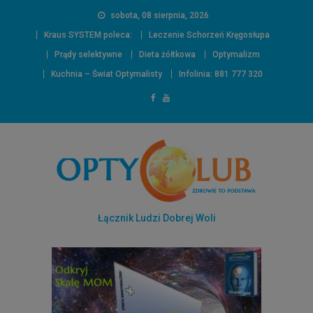
sobota, 08 sierpnia, 2026
Kraus SYSTEM poleca:
Leczenie Schorzeń Kręgosłupa
Prądy selektywne
Dieta żółtkowa
Optymalizm
Kuchnia – Świat Optymalisty
Infolinia: 881 777 320
Łącznik Ludzi Dobrej Woli