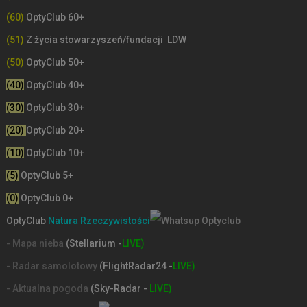
(60)
OptyClub 60+
(51)
Z życia stowarzyszeń/fundacji LDW
(50)
OptyClub 50+
(40)
OptyClub 40+
(30)
OptyClub 30+
(20)
OptyClub 20+
(10)
OptyClub 10+
(5)
OptyClub 5+
(0)
OptyClub 0+
OptyClub
Natura Rzeczywistości
- Mapa nieba
(Stellarium -
LIVE)
- Radar samolotowy
(FlightRadar24 -
LIVE)
- Aktualna pogoda
(Sky-Radar -
LIVE)