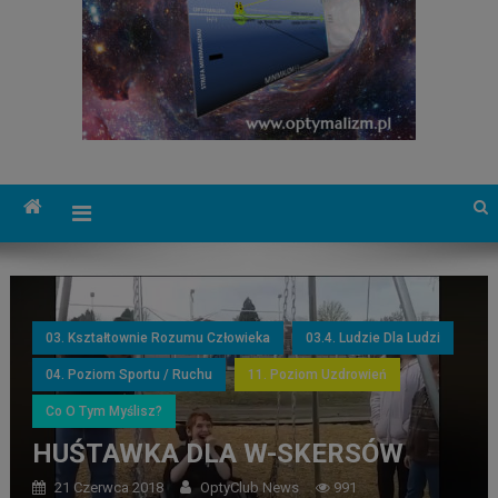
03. Kształtownie Rozumu Człowieka
03.4. Ludzie Dla Ludzi
04. Poziom Sportu / Ruchu
11. Poziom Uzdrowień
Co O Tym Myślisz?
HUŚTAWKA DLA W-SKERSÓW
21 Czerwca 2018
OptyClub News
991