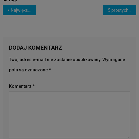
NAWIGACJA
Największe odkrycie
5 prostych trików
WPISU
DODAJ KOMENTARZ
Twój adres e-mail nie zostanie opublikowany.
Wymagane
pola są oznaczone
*
Komentarz
*