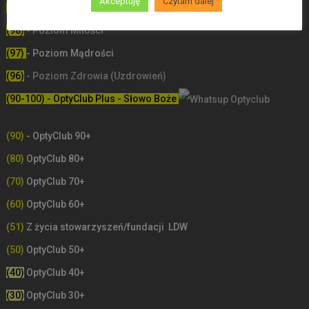
Akceptuję
Czytam dalej
(99)
-
Poziom poświęceń LDW
(98)
- Poziom Miłości
(97)
- Poziom Mądrości
(96)
- Poziom Zdrowia (Uzdrowień)
(90-100) - OptyClub Plus
- Słowo Boże
(90)
- OptyClub 90+
(80)
OptyClub 80+
(70)
OptyClub 70+
(60)
OptyClub 60+
(51)
Z życia stowarzyszeń/fundacji LDW
(50)
OptyClub 50+
(40)
OptyClub 40+
(30)
OptyClub 30+