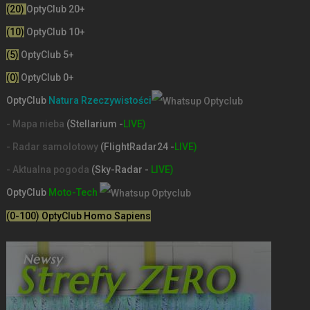
(20)
OptyClub 20+
(10)
OptyClub 10+
(5)
OptyClub 5+
(0)
OptyClub 0+
OptyClub
Natura Rzeczywistości
- Mapa nieba
(Stellarium -
LIVE)
- Radar samolotowy
(FlightRadar24 -
LIVE)
- Aktualna pogoda
(Sky-Radar -
LIVE)
OptyClub
Moto-Tech
(0-100) OptyClub Homo Sapiens