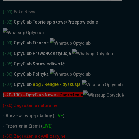
(-01)
Fake News
(-02)
OptyClub Teorie spiskowe
/Przepowiednie
(-03)
OptyClub Finanse
(-04)
OptyClub Prawo/Konstytucja
(-05)
OptyClub Sprawiedliwość
(-06)
OptyClub Polityka
(-07)
OptyClub
Bóg / Religie - dyskusja
(-20-100) - OptyClub News
-
Zagrożenia
(-20) Zagrożenia naturalne
-
Burze w Twojej okolicy (
LIVE
)
- Trzęsienia Ziemi (
LIVE
)
(-60) Zagrożenia cywilizacyjne