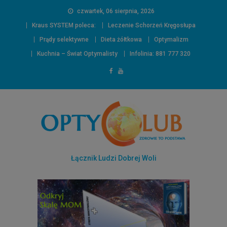
czwartek, 06 sierpnia, 2026
Kraus SYSTEM poleca:
Leczenie Schorzeń Kręgosłupa
Prądy selektywne
Dieta żółtkowa
Optymalizm
Kuchnia – Świat Optymalisty
Infolinia: 881 777 320
Łącznik Ludzi Dobrej Woli