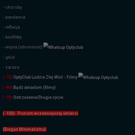
- choroby
- pandemia
- inflacja
- konflikty
- wojna (obronność)
- głód
- zaraza
(-70)
OptyClub Ludzie Złej Woli - Filmy
(
-80)
Bądź świadom (filmy)
(-90)
Ostrzeżenie/Drugie życie:
(-100)- Poziom wcześniejszej śmierci
(Biegun Minimalizmu)