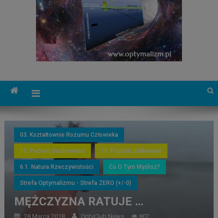
03. Kształtownie Rozumu Człowieka
10. Poziom Duchowości
11. Poziom Uzdrowień
6.1. Natura Rzeczywistości
Co O Tym Myślisz?
Strefa Optymalizmu - Strefa ZERO (+/-0)
MĘŻCZYZNA RATUJE …
28 Marca 2018
OptyClub News
802