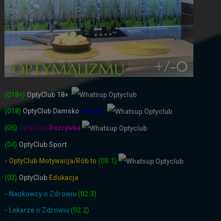
(018+)
OptyClub 18+
(018)
OptyClub
Damsko
-
Męskie
(05)
OptyClub
Rozrywka
(04)
OptyClub Sport
- OptyClub Motywacja/Rób to
(03.1)
(03)
OptyClub
Edukacja
- Naukowcy o Zdrowiu
(02.3)
- Lekarze o Zdrowiu
(02.2)