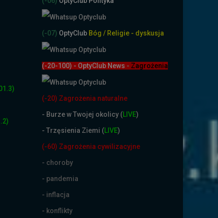
(-06)
OptyClub Polityka
(-07)
OptyClub
Bóg / Religie - dyskusja
(-20-100) - OptyClub News
-
Zagrożenia
01.3)
(-20) Zagrożenia naturalne
-
Burze w Twojej okolicy (
LIVE
)
.2)
- Trzęsienia Ziemi (
LIVE
)
(-60) Zagrożenia cywilizacyjne
- choroby
- pandemia
- inflacja
- konflikty