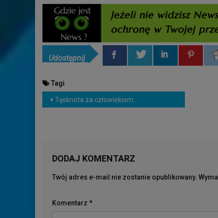
Udostępnij
Tagi
NAWIGACJA
Tęsknota za człowiekiem…
WPISU
DODAJ KOMENTARZ
Twój adres e-mail nie zostanie opublikowany.
Wymag
Komentarz
*