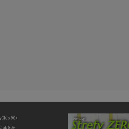
yClub 90+
Club 80+