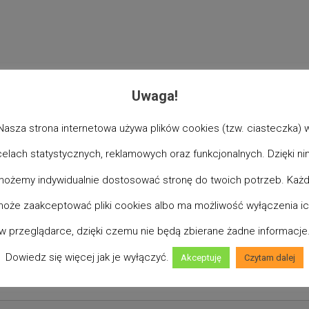
Uwaga!
Nasza strona internetowa używa plików cookies (tzw. ciasteczka) 
celach statystycznych, reklamowych oraz funkcjonalnych. Dzięki ni
ożemy indywidualnie dostosować stronę do twoich potrzeb. Każ
oże zaakceptować pliki cookies albo ma możliwość wyłączenia i
w przeglądarce, dzięki czemu nie będą zbierane żadne informacje
Dowiedz się więcej jak je wyłączyć.
Akceptuję
Czytam dalej