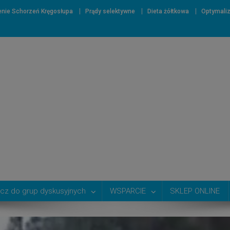
nie Schorzeń Kręgosłupa
Prądy selektywne
Dieta żółtkowa
Optymali
cz do grup dyskusyjnych
WSPARCIE
SKLEP ONLINE