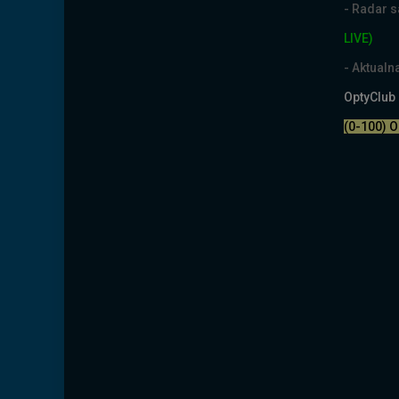
- Radar 
LIVE)
- Aktual
OptyClub
(0-100) 