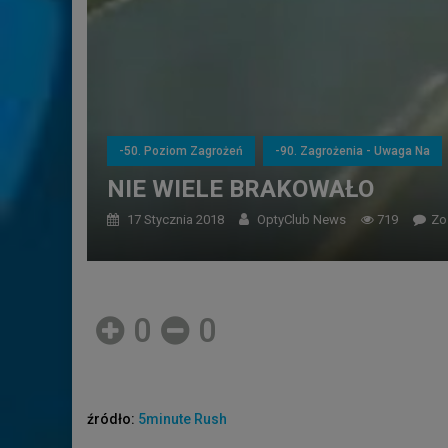
-50. Poziom Zagrożeń
-90. Zagrożenia - Uwaga Na
NIE WIELE BRAKOWAŁO
17 Stycznia 2018
OptyClub News
719
Zo
0
0
źródło:
5minute Rush