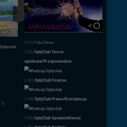
(-01)
Fake News
(-02)
OptyClub Teorie
spiskowe
/Przepowiednie
(-03)
OptyClub Finanse
(-04)
OptyClub Prawo/Konstytucja
.1)
(-05)
OptyClub Sprawiedliwość