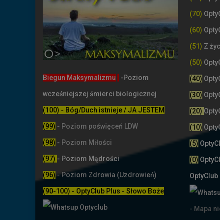
(70)
Opty
(60)
Opty
(51)
Z życ
(50)
Opty
Biegun Maksymalizmu
-Poziom
(40)
Opty
wcześniejszej śmierci biologicznej
(30)
Opty
(100) - Bóg/Duch istnieje / JA JESTEM
(20)
Opty
(99)
-
Poziom poświęceń LDW
(10)
Opty
(98)
- Poziom Miłości
(5)
OptyC
(97)
- Poziom Mądrości
(0)
OptyC
(96)
- Poziom Zdrowia (Uzdrowień)
OptyClub
(90-100) - OptyClub Plus
- Słowo Boże
- Mapa n