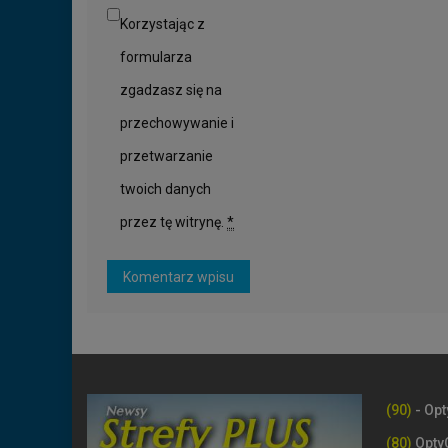
Korzystając z
formularza
zgadzasz się na
przechowywanie i
przetwarzanie
twoich danych
przez tę witrynę.
*
(90)
- Opt
(80)
Opty