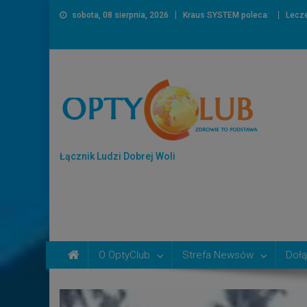
sobota, 08 sierpnia, 2026
Kraus SYSTEM poleca:
Lecze
Łącznik Ludzi Dobrej Woli
O OptyClub
Strefa Newsów
Dołą