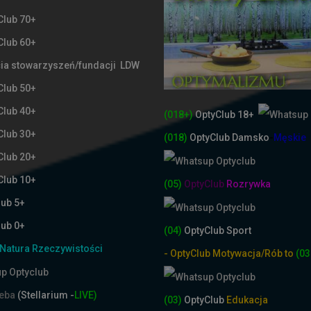
Club 70+
Club 60+
ia stowarzyszeń/fundacji LDW
Club 50+
Club 40+
(018+)
OptyClub 18+
Club 30+
(018)
OptyClub
Damsko
-
Męskie
Club 20+
Club 10+
(05)
OptyClub
Rozrywka
lub 5+
lub 0+
(04)
OptyClub Sport
Natura Rzeczywistości
- OptyClub Motywacja/Rób to
(03
ieba
(Stellarium -
LIVE)
(03)
OptyClub
Edukacja