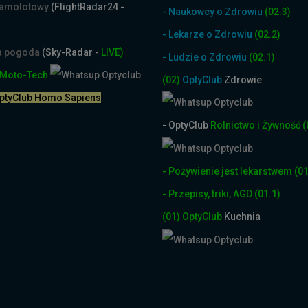
samolotowy
(FlightRadar24 -
- Naukowcy o Zdrowiu
(02.3)
- Lekarze o Zdrowiu
(02.2)
na pogoda
(Sky-Radar -
LIVE)
- Ludzie o Zdrowiu
(02.1)
Moto-Tech
(02)
OptyClub
Zdrowie
OptyClub Homo Sapiens
- OptyClub
Rolnictwo i Żyw
ność
(
- Pożywienie jest lekarstwem
(01
- Przepisy, triki, AGD
(01.1)
(01)
OptyClub
Kuchnia