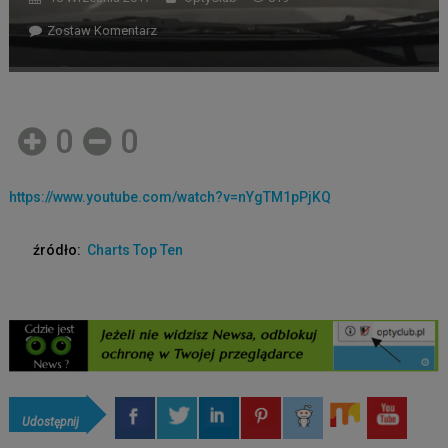
Zostaw Komentarz
0
0
https://www.youtube.com/watch?v=nYgTM1pPjKQ
źródło:
Charts Top Ten
Udostępnij