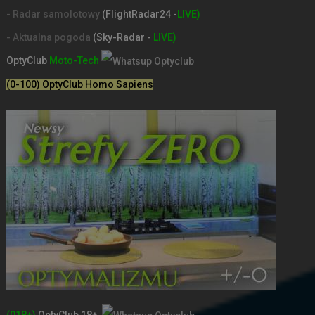
- Radar samolotowy
(FlightRadar24 -
LIVE)
- Aktualna pogoda
(Sky-Radar -
LIVE)
OptyClub
Moto-Tech
(0-100) OptyClub Homo Sapiens