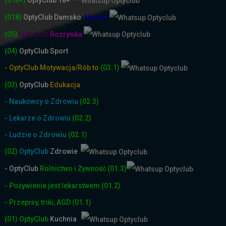
(018+)
OptyClub 18+
(018)
OptyClub
Damsko
-
Męskie
(05)
OptyClub
Rozrywka
(04)
OptyClub Sport
- OptyClub Motywacja/Rób to
(03.1)
(03)
OptyClub
Edukacja
- Naukowcy o Zdrowiu
(02.3)
- Lekarze o Zdrowiu
(02.2)
- Ludzie o Zdrowiu
(02.1)
(02)
OptyClub
Zdrowie
- OptyClub
Rolnictwo i Żyw
ność
(01.3)
- Pożywienie jest lekarstwem
(01.2)
- Przepisy, triki, AGD
(01.1)
(01)
OptyClub
Kuchnia