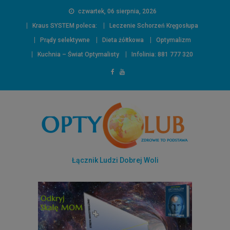
czwartek, 06 sierpnia, 2026
Kraus SYSTEM poleca:
Leczenie Schorzeń Kręgosłupa
Prądy selektywne
Dieta żółtkowa
Optymalizm
Kuchnia – Świat Optymalisty
Infolinia: 881 777 320
Łącznik Ludzi Dobrej Woli