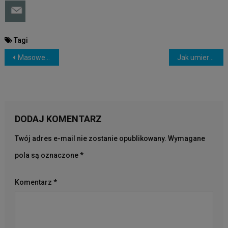
Tagi
NAWIGACJA
Masowe zabijanie ptaków w libanie
Jak umiera człowiek?
WPISU
DODAJ KOMENTARZ
Twój adres e-mail nie zostanie opublikowany.
Wymagane
pola są oznaczone
*
Komentarz
*