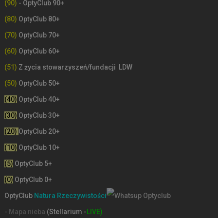
(90)
- OptyClub 90+
(80)
OptyClub 80+
(70)
OptyClub 70+
(60)
OptyClub 60+
(51)
Z życia stowarzyszeń/fundacji LDW
(50)
OptyClub 50+
(40)
OptyClub 40+
(30)
OptyClub 30+
(20)
OptyClub 20+
(10)
OptyClub 10+
(5)
OptyClub 5+
(0)
OptyClub 0+
OptyClub
Natura Rzeczywistości
- Mapa nieba
(Stellarium -
LIVE)