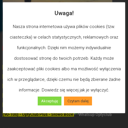
Uwaga!
Nasza strona internetowa używa plików cookies (tzw.
ciasteczka) w celach statystycznych, reklamowych oraz
funkcjonalnych. Dzięki nim możemy indywidualnie
Biegun Maksymalizmu
-Poziom wcześniejszej śmierci
biologicznej
dostosować stronę do twoich potrzeb. Każdy może
(100) - Bóg/Duch istnieje / JA JESTEM
zaakceptować pliki cookies albo ma możliwość wyłączenia
(99)
-
Poziom poświęceń LDW
ich w przeglądarce, dzięki czemu nie będą zbierane żadne
(98)
- Poziom Miłości
informacje. Dowiedz się więcej jak je wyłączyć.
(97)
- Poziom Mądrości
Akceptuję
Czytam dalej
(96)
- Poziom Zdrowia (Uzdrowień)
(90-100) - OptyClub Plus
- Słowo Boże