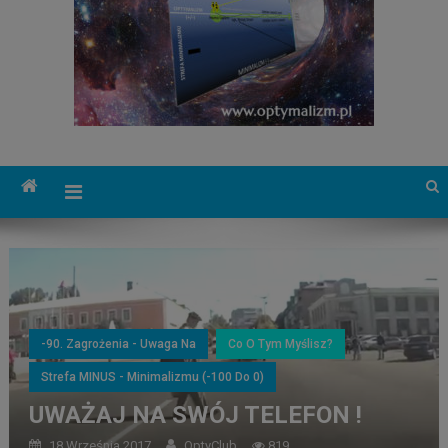
-90. Zagrożenia - Uwaga Na
Co O Tym Myślisz?
Strefa MINUS - Minimalizmu (-100 Do 0)
UWAŻAJ NA SWÓJ TELEFON !
18 Września 2017
OptyClub
819