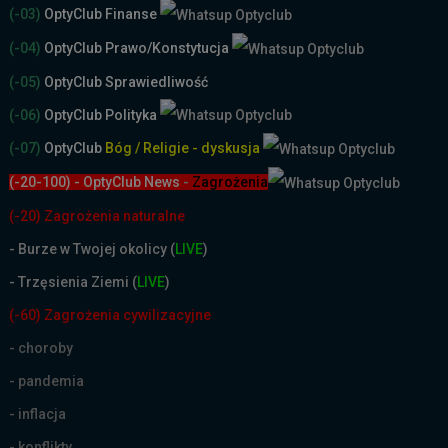
(-03)
OptyClub Finanse
(-04)
OptyClub Prawo/Konstytucja
(-05)
OptyClub Sprawiedliwość
(-06)
OptyClub Polityka
(-07)
OptyClub
Bóg / Religie - dyskusja
(-20-100) - OptyClub News
-
Zagrożenia
(-20) Zagrożenia naturalne
-
Burze w Twojej okolicy (
LIVE
)
- Trzęsienia Ziemi (
LIVE
)
(-60) Zagrożenia cywilizacyjne
- choroby
- pandemia
- inflacja
- konflikty