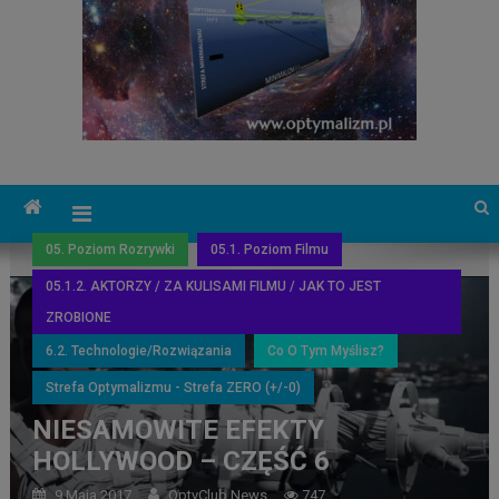
05. Poziom Rozrywki
05.1. Poziom Filmu
05.1.2. AKTORZY / ZA KULISAMI FILMU / JAK TO JEST
ZROBIONE
6.2. Technologie/Rozwiązania
Co O Tym Myślisz?
Strefa Optymalizmu - Strefa ZERO (+/-0)
NIESAMOWITE EFEKTY
HOLLYWOOD – CZĘŚĆ 6
9 Maja 2017
OptyClub News
747