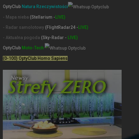
OptyClub
Natura Rzeczywistości
- Mapa nieba
(Stellarium -
LIVE)
- Radar samolotowy
(FlightRadar24 -
LIVE)
- Aktualna pogoda
(Sky-Radar -
LIVE)
OptyClub
Moto-Tech
(0-100) OptyClub Homo Sapiens