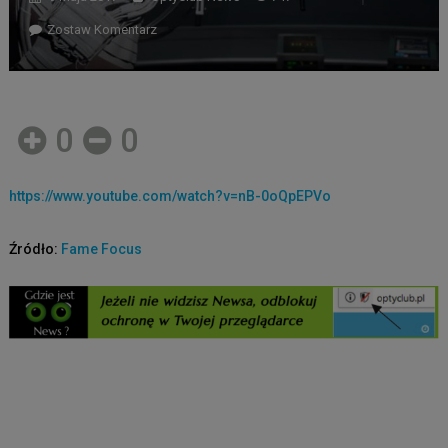
Zostaw Komentarz
0
0
https://www.youtube.com/watch?v=nB-0oQpEPVo
Źródło:
Fame Focus