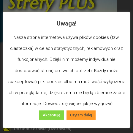
Uwaga!
Nasza strona internetowa używa plików cookies (tzw.
ciasteczka) w celach statystycznych, reklamowych oraz
funkcjonalnych. Dzięki nim możemy indywidualnie
Biegun Maksymalizmu
-Poziom wcześniejszej śmierci
dostosować stronę do twoich potrzeb. Każdy może
biologicznej
zaakceptować pliki cookies albo ma możliwość wyłączenia
(100) - Bóg/Duch istnieje / JA JESTEM
ich w przeglądarce, dzięki czemu nie będą zbierane żadne
(99)
-
Poziom poświęceń LDW
informacje. Dowiedz się więcej jak je wyłączyć.
(98)
- Poziom Miłości
Akceptuję
Czytam dalej
(97)
- Poziom Mądrości
(96)
- Poziom Zdrowia (Uzdrowień)