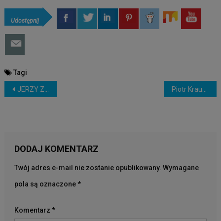
Udostępnij
Tagi
NAWIGACJA
JERZY ZIĘBA – WITAMINA C
Piotr Kraus u Janusza Zagórskiego
WPISU
DODAJ KOMENTARZ
Twój adres e-mail nie zostanie opublikowany.
Wymagane
pola są oznaczone
*
Komentarz
*