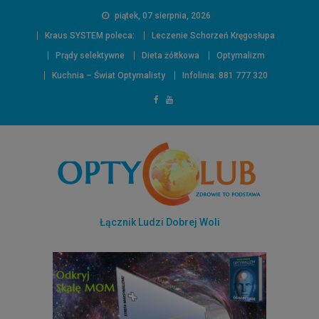
piątek, 07 sierpnia, 2026
Kraus SYSTEM poleca:
Leczenie Schorzeń Kręgosłupa
Prądy selektywne
Dieta żółtkowa
Optymalizm
Kuchnia – Świat Optymalisty
Infolinia: 881 777 320
Łącznik Ludzi Dobrej Woli