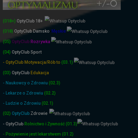
(018+)
OptyClub 18+
(018)
OptyClub
Damsko
-
Męskie
(05)
OptyClub
Rozrywka
(04)
OptyClub Sport
- OptyClub Motywacja/Rób to
(03.1)
(03)
OptyClub
Edukacja
- Naukowcy o Zdrowiu
(02.3)
- Lekarze o Zdrowiu
(02.2)
- Ludzie o Zdrowiu
(02.1)
(02)
OptyClub
Zdrowie
- OptyClub
Rolnictwo i Żyw
ność
(01.3)
- Pożywienie jest lekarstwem
(01.2)