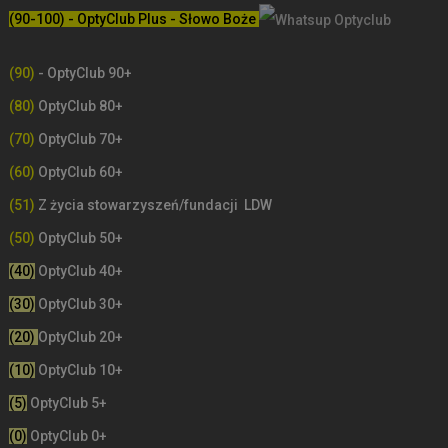
(90-100) - OptyClub Plus
- Słowo Boże
(90)
- OptyClub 90+
(80)
OptyClub 80+
(70)
OptyClub 70+
(60)
OptyClub 60+
(51)
Z życia stowarzyszeń/fundacji LDW
(50)
OptyClub 50+
(40)
OptyClub 40+
(30)
OptyClub 30+
(20)
OptyClub 20+
(10)
OptyClub 10+
(5)
OptyClub 5+
(0)
OptyClub 0+