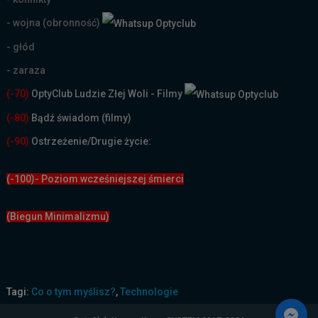
- wojna (obronność)
- głód
- zaraza
(-70)
OptyClub Ludzie Złej Woli - Filmy
(
-80)
Bądź świadom (filmy)
(-90)
Ostrzeżenie/Drugie życie:
(-100)- Poziom wcześniejszej śmierci
(Biegun Minimalizmu)
Tagi:
Co o tym myślisz?
,
Technologie