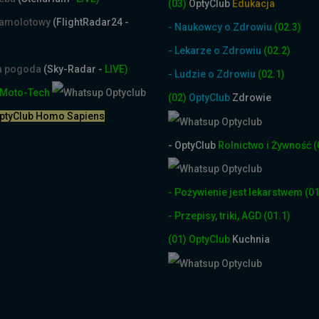
(03)
OptyClub
Edukacja
samolotowy
(FlightRadar24 -
- Naukowcy o Zdrowiu
(02.3)
- Lekarze o Zdrowiu
(02.2)
na pogoda
(Sky-Radar -
LIVE)
- Ludzie o Zdrowiu
(02.1)
Moto-Tech
(02)
OptyClub
Zdrowie
OptyClub Homo Sapiens
- OptyClub
Rolnictwo i Żyw
ność
(
- Pożywienie jest lekarstwem
(01
- Przepisy, triki, AGD
(01.1)
(01)
OptyClub
Kuchnia