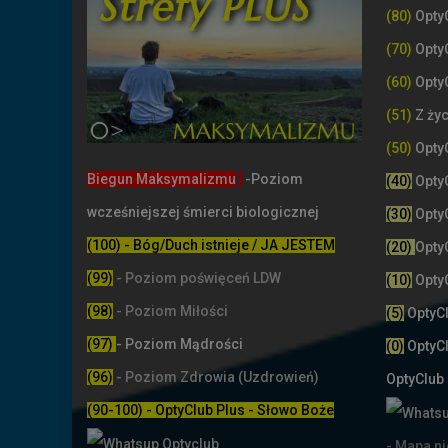
(80)
Opty
(70)
Opty
(60)
Opty
(51)
Z życ
(50)
Opty
Biegun Maksymalizmu
-Poziom
(40)
Opty
wcześniejszej śmierci biologicznej
(30)
Opty
(100) - Bóg/Duch istnieje / JA JESTEM
(20)
Opty
(99)
-
Poziom poświęceń LDW
(10)
Opty
(98)
- Poziom Miłości
(5)
OptyC
(97)
- Poziom Mądrości
(0)
OptyC
(96)
- Poziom Zdrowia (Uzdrowień)
OptyClub
(90-100) - OptyClub Plus
- Słowo Boże
- Mapa n