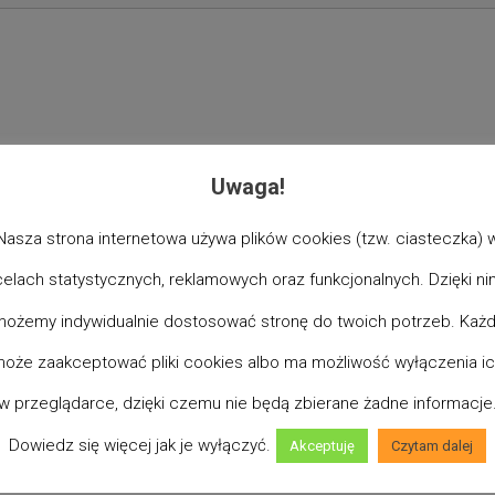
Uwaga!
Nasza strona internetowa używa plików cookies (tzw. ciasteczka) 
celach statystycznych, reklamowych oraz funkcjonalnych. Dzięki ni
ożemy indywidualnie dostosować stronę do twoich potrzeb. Każ
oże zaakceptować pliki cookies albo ma możliwość wyłączenia i
w przeglądarce, dzięki czemu nie będą zbierane żadne informacje
Dowiedz się więcej jak je wyłączyć.
Akceptuję
Czytam dalej