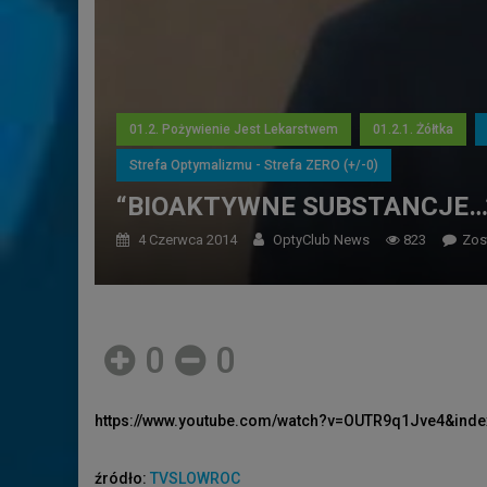
01.2. Pożywienie Jest Lekarstwem
01.2.1. Żółtka
Strefa Optymalizmu - Strefa ZERO (+/-0)
“BIOAKTYWNE SUBSTANCJE…”
4 Czerwca 2014
OptyClub News
823
Zos
0
0
https://www.youtube.com/watch?v=OUTR9q1Jve4&in
źródło:
TVSLOWROC