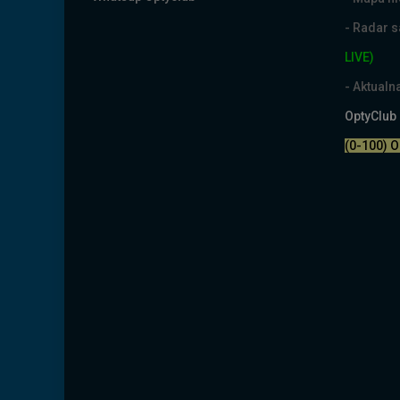
- Radar 
LIVE)
- Aktual
OptyClub
(0-100) 