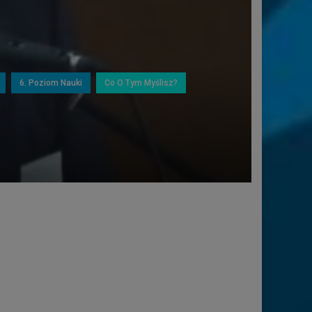
6. Poziom Nauki
Co O Tym Myślisz?