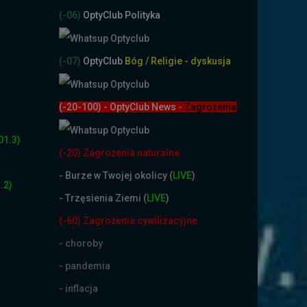
(-06)
OptyClub Polityka
(-07)
OptyClub
Bóg / Religie - dyskusja
(-20-100) - OptyClub News
-
Zagrożenia
01.3)
(-20) Zagrożenia naturalne
-
Burze w Twojej okolicy (
LIVE
)
.2)
- Trzęsienia Ziemi (
LIVE
)
(-60) Zagrożenia cywilizacyjne
- choroby
- pandemia
- inflacja