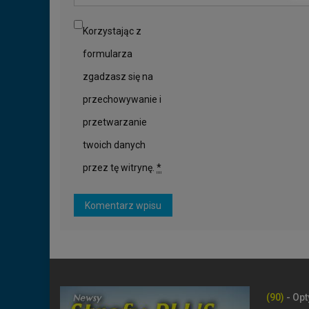
Korzystając z
formularza
zgadzasz się na
przechowywanie i
przetwarzanie
twoich danych
przez tę witrynę.
*
(90)
- Opt