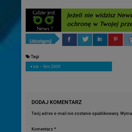
Udostępnij
Tagi
NAWIGACJA
Ink – film 2009
WPISU
DODAJ KOMENTARZ
Twój adres e-mail nie zostanie opublikowany.
Wymag
Komentarz
*