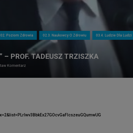
02. Poziom Zdrowia
02.3. Naukowcy O Zdrowiu
03.4. Ludzie Dla Ludzi
 – PROF. TADEUSZ TRZISZKA
taw Komentarz
dex=2&list=PLrIwv3BbkEx27GOcvGaFlcszeuGQumwUG