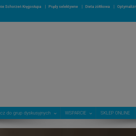
nie Schorzeń Kręgosłupa
Prądy selektywne
Dieta żółtkowa
Optymaliz
cz do grup dyskusyjnych
WSPARCIE
SKLEP ONLINE