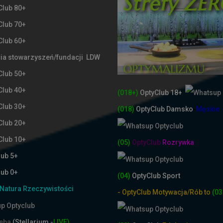
Club 80+
Club 70+
Club 60+
ia stowarzyszeń/fundacji LDW
Club 50+
Club 40+
(018+)
OptyClub 18+
Club 30+
(018)
OptyClub
Damsko
-
Męskie
Club 20+
Club 10+
(05)
OptyClub
Rozrywka
lub 5+
lub 0+
(04)
OptyClub Sport
Natura Rzeczywistości
- OptyClub Motywacja/Rób to
(03
ieba
(Stellarium -
LIVE)