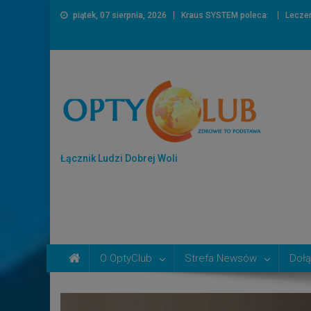
piątek, 07 sierpnia, 2026
Kraus SYSTEM poleca:
Lecze
Łącznik Ludzi Dobrej Woli
O OptyClub
Strefa Newsów
Dołą