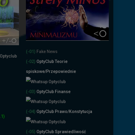
(-01)
Fake News
(-02)
OptyClub Teorie
spiskowe
/Przepowiednie
(-03)
OptyClub Finanse
(-04)
OptyClub Prawo/Konstytucja
.1)
(-05)
OptyClub Sprawiedliwość